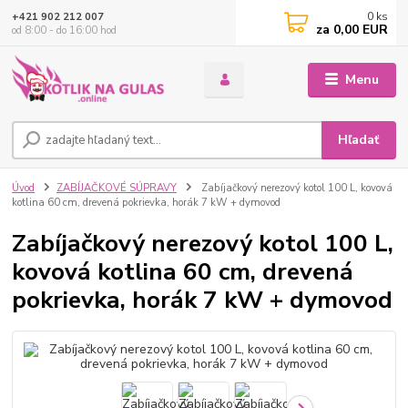
0
ks
+421 902 212 007
za
0,00 EUR
od 8:00 - do 16:00 hod
Menu
Hľadať
Úvod
ZABÍJAČKOVÉ SÚPRAVY
Zabíjačkový nerezový kotol 100 L, kovová
kotlina 60 cm, drevená pokrievka, horák 7 kW + dymovod
Zabíjačkový nerezový kotol 100 L,
kovová kotlina 60 cm, drevená
pokrievka, horák 7 kW + dymovod