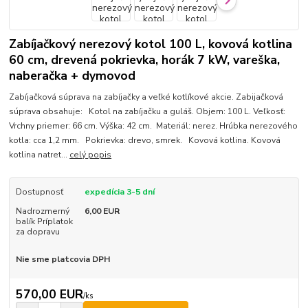
Zabíjačkový nerezový kotol 100 L, kovová kotlina
60 cm, drevená pokrievka, horák 7 kW, vareška,
naberačka + dymovod
Zabíjačková súprava na zabíjačky a veľké kotlíkové akcie. Zabijačková
súprava obsahuje: Kotol na zabíjačku a guláš. Objem: 100 L. Veľkosť:
Vrchny priemer: 66 cm. Výška: 42 cm. Materiál: nerez. Hrúbka nerezového
kotla: cca 1,2 mm. Pokrievka: drevo, smrek. Kovová kotlina. Kovová
kotlina natret...
celý popis
Dostupnosť
expedícia 3-5 dní
Nadrozmerný
6,00 EUR
balík Príplatok
za dopravu
Nie sme platcovia DPH
570,00 EUR
/
ks