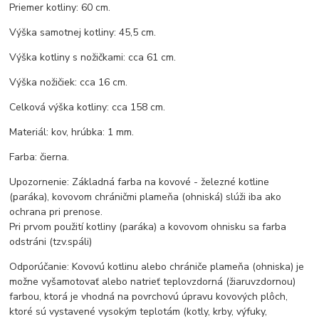
Priemer kotliny: 60 cm.
Výška samotnej kotliny: 45,5 cm.
Výška kotliny s nožičkami: cca 61 cm.
Výška nožičiek: cca 16 cm.
Celková výška kotliny: cca 158 cm.
Materiál: kov, hrúbka: 1 mm.
Farba: čierna.
Upozornenie: Základná farba na kovové - železné kotline
(paráka), kovovom chráničmi plameňa (ohniská) slúži iba ako
ochrana pri prenose.
Pri prvom použití kotliny (paráka) a kovovom ohnisku sa farba
odstráni (tzv.spáli)
Odporúčanie: Kovovú kotlinu alebo chrániče plameňa (ohniska) je
možne vyšamotovať alebo natrieť teplovzdorná (žiaruvzdornou)
farbou, ktorá je vhodná na povrchovú úpravu kovových plôch,
ktoré sú vystavené vysokým teplotám (kotly, krby, výfuky,