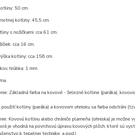
otliny: 50 cm.
otnej kotliny: 45,5 cm.
liny s nožičkami: cca 61 cm.
ičiek: cca 16 cm.
ýška kotliny: cca 158 cm.
 kov, hrúbka: 1 mm.
rna.
ie: Základná farba na kovové - železné kotline (paráka), kovovom
 použití kotliny (paráka) a kovovom ohnisku sa farba odstráni (tzv
ie: Kovovú kotlinu alebo chrániče plameňa (ohniska) je možne v
torá je vhodná na povrchovú úpravu kovových plôch, ktoré sú vys
lušenstvo k tepelnej technike, a pod.).