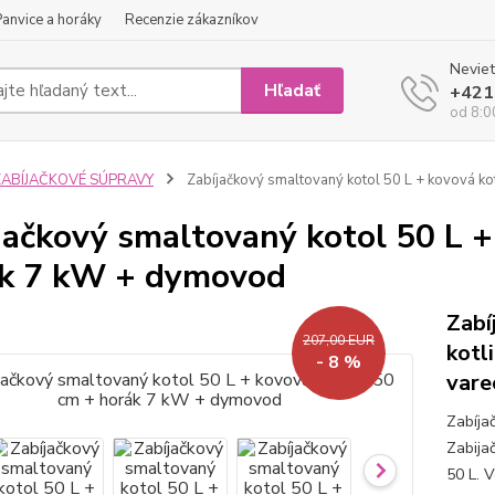
Panvice a horáky
Recenzie zákazníkov
Neviet
Hľadať
+421
od 8:0
ZABÍJAČKOVÉ SÚPRAVY
Zabíjačkový smaltovaný kotol 50 L + kovová k
jačkový smaltovaný kotol 50 L +
k 7 kW + dymovod
Zabí
207,00 EUR
kotl
- 8 %
vare
Zabíja
Zabija
50 L. 