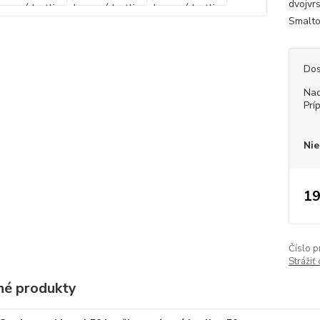
dvojvr
Smaltov
Dos
Nad
Prí
Nie
19
Číslo p
Strážiť
é produkty