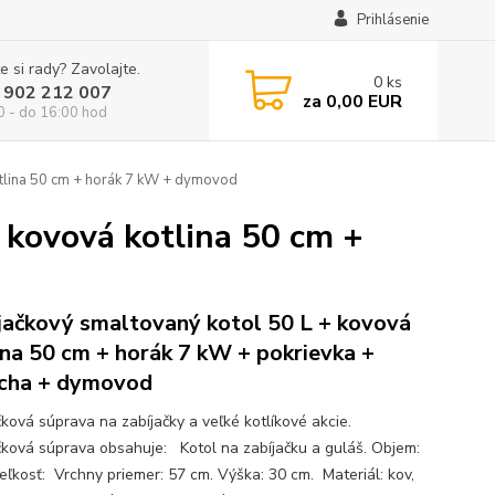
Prihlásenie
e si rady? Zavolajte.
0
ks
 902 212 007
za
0,00 EUR
0 - do 16:00 hod
otlina 50 cm + horák 7 kW + dymovod
 kovová kotlina 50 cm +
jačkový smaltovaný kotol 50 L + kovová
ina 50 cm + horák 7 kW + pokrievka +
cha + dymovod
čková súprava na zabíjačky a veľké kotlíkové akcie.
čková súprava obsahuje: Kotol na zabíjačku a guláš. Objem:
Veľkosť: Vrchny priemer: 57 cm. Výška: 30 cm. Materiál: kov,