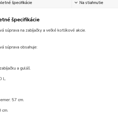
etné špecifikácie
Na stiahnutie
tné špecifikácie
vá súprava na zabíjačky a veľké kotlíkové akcie.
vá súprava obsahuje:
zabíjačku a guláš.
0 L.
iemer: 57 cm.
0 cm.