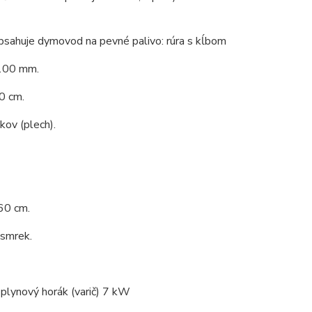
bsahuje dymovod na pevné palivo: rúra s kĺbom
100 mm.
0 cm.
 kov (plech).
60 cm.
 smrek.
 plynový horák (varič) 7 kW