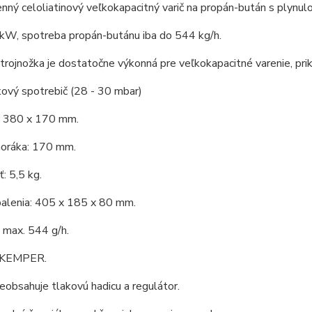
nný celoliatinový veľkokapacitný varič na propán-bután s plynul
 kW, spotreba propán-butánu iba do 544 kg/h.
trojnožka je dostatočne výkonná pre veľkokapacitné varenie, prik
ový spotrebič (28 - 30 mbar)
 380 x 170 mm.
horáka: 170 mm.
: 5,5 kg.
alenia: 405 x 185 x 80 mm.
 max. 544 g/h.
: KEMPER.
eobsahuje tlakovú hadicu a regulátor.