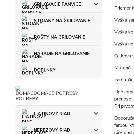
GRILOVACIE PANVICE
Priemer k
Výška sam
STOJANY NA GRILOVANIE
Výška kot
ROŠTY NA GRILOVANIE
Výška nož
NÁRADIE NA GRILOVANIE
Celková v
Materiál:
DOPLNKY
Farba: čie
Upozornen
DOMÁCE POTREBY
prenose.
Pri prvom
LIATINOVÝ RIAD
Odporúčan
farbou, k
NEREZOVÝ RIAD
rúry, prís