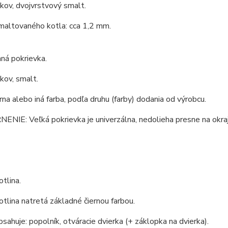
 kov, dvojvrstvový smalt.
maltovaného kotla: cca 1,2 mm.
ná pokrievka.
 kov, smalt.
erna alebo iná farba, podľa druhu (farby) dodania od výrobcu.
IE: Veľká pokrievka je univerzálna, nedolieha presne na okraj 
tlina.
tlina natretá základné čiernou farbou.
bsahuje: popolník, otváracie dvierka (+ záklopka na dvierka).