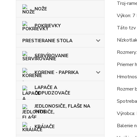
Troj-rame
NOŽE
Výkon: 7
POKRIEVKY
Táto tzv 
Nízkotlak
PRESTIERANIE STOLA
Rozmery:
SERVÍROVANIE
Priemer 
KORENIE - PAPRIKA
Hmotnosť
LAPAČE A
Rozmer b
ODPUDZOVAČE
Spotreba
JEDLONOSIČE, FLAŠE NA
PITIE
Výrobca
Balenie n
KRÁJAČE