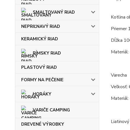
SMALTOVANÝ RIAD
Kotlina o
NEPRIĽNAVÝ RIAD
Priemer 
KERAMICKÝ RIAD
Dĺžka 10
Materiál:
RÍMSKY RIAD
PLASTOVÝ RIAD
Varecha
FORMY NA PEČENIE
Veľkosť: 
HORÁKY
Materiál:
VARIČE CAMPING
Liatinový
DREVENÉ VÝROBKY