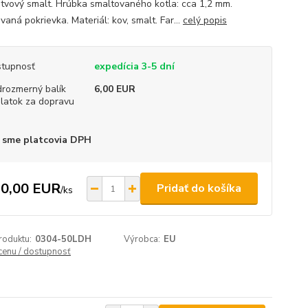
stvový smalt. Hrúbka smaltovaného kotla: cca 1,2 mm.
aná pokrievka. Materiál: kov, smalt. Far...
celý popis
tupnosť
expedícia 3-5 dní
rozmerný balík
6,00 EUR
platok za dopravu
 sme platcovia DPH
0,00 EUR
Pridať do košíka
/
ks
roduktu:
0304-50LDH
Výrobca:
EU
 cenu / dostupnosť