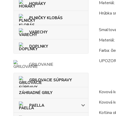
Materiál:
HORÁKY
Hrúbka s
PLNIČKY KLOBÁS
Smaltova
VARECHY
Materiál:
DOPLNKY
Farba: či
UPOZORNEN
GRILOVANIE
GRILOVACIE SÚPRAVY
Kovová ko
ZÁHRADNÉ GRILY
Kovová ko
PAELLA
Kotlina o