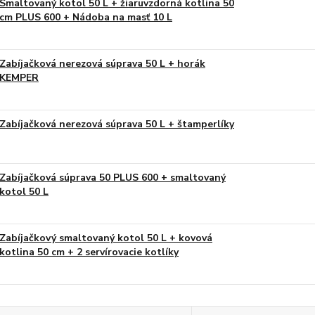
Smaltovaný kotol 50 L + žiaruvzdorná kotlina 50
cm PLUS 600 + Nádoba na masť 10 L
Zabíjačková nerezová súprava 50 L + horák
KEMPER
Zabíjačková nerezová súprava 50 L + štamperlíky
Zabíjačková súprava 50 PLUS 600 + smaltovaný
kotol 50 L
Zabíjačkový smaltovaný kotol 50 L + kovová
kotlina 50 cm + 2 servírovacie kotlíky