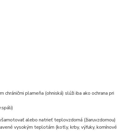
 chráničmi plameňa (ohniská) slúži iba ako ochrana pri
.spáli)
yšamotovať alebo natrieť teplovzdorná (žiaruvzdornou)
tavené vysokým teplotám (kotly, krby, výfuky, komínové