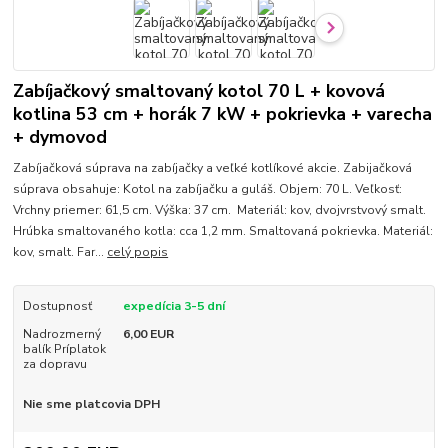
Zabíjačkový smaltovaný kotol 70 L + kovová
kotlina 53 cm + horák 7 kW + pokrievka + varecha
+ dymovod
Zabíjačková súprava na zabíjačky a veľké kotlíkové akcie. Zabijačková
súprava obsahuje: Kotol na zabíjačku a guláš. Objem: 70 L. Veľkosť:
Vrchny priemer: 61,5 cm. Výška: 37 cm. Materiál: kov, dvojvrstvový smalt.
Hrúbka smaltovaného kotla: cca 1,2 mm. Smaltovaná pokrievka. Materiál:
kov, smalt. Far...
celý popis
Dostupnosť
expedícia 3-5 dní
Nadrozmerný
6,00 EUR
balík Príplatok
za dopravu
Nie sme platcovia DPH