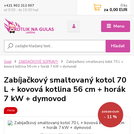
0
ks
+421 902 212 007
za
0,00 EUR
od 8:00 - do 16:00 hod
Menu
Hľadať
Úvod
ZABÍJAČKOVÉ SÚPRAVY
Zabíjačkový smaltovaný kotol 70 L +
kovová kotlina 56 cm + horák 7 kW + dymovod
Zabíjačkový smaltovaný kotol 70
L + kovová kotlina 56 cm + horák
7 kW + dymovod
Akcia
235,00 EUR
- 11 %