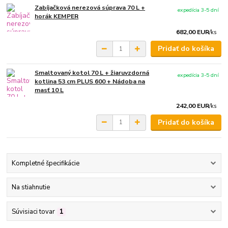
Zabíjačková nerezová súprava 70 L +
expedícia 3-5 dní
horák KEMPER
682,00 EUR
/
ks
Pridať do košíka
Smaltovaný kotol 70 L + žiaruvzdorná
expedícia 3-5 dní
kotlina 53 cm PLUS 600 + Nádoba na
masť 10 L
242,00 EUR
/
ks
Pridať do košíka
Kompletné špecifikácie
Na stiahnutie
Súvisiaci tovar
1