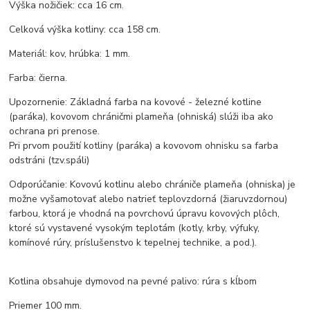
Výška nožičiek: cca 16 cm.
Celková výška kotliny: cca 158 cm.
Materiál: kov, hrúbka: 1 mm.
Farba: čierna.
Upozornenie: Základná farba na kovové - železné kotline
(paráka), kovovom chráničmi plameňa (ohniská) slúži iba ako
ochrana pri prenose.
Pri prvom použití kotliny (paráka) a kovovom ohnisku sa farba
odstráni (tzv.spáli)
Odporúčanie: Kovovú kotlinu alebo chrániče plameňa (ohniska) je
možne vyšamotovať alebo natrieť teplovzdorná (žiaruvzdornou)
farbou, ktorá je vhodná na povrchovú úpravu kovových plôch,
ktoré sú vystavené vysokým teplotám (kotly, krby, výfuky,
komínové rúry, príslušenstvo k tepelnej technike, a pod.).
Kotlina obsahuje dymovod na pevné palivo: rúra s kĺbom
Priemer 100 mm.