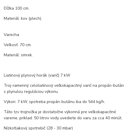
Dĺžka 100 cm.
Materiál: kov (plech).
Varecha
Veľkosť: 70 cm.
Materiál: smrek.
Liatinový plynový horák (varič) 7 kW
Troj-ramenný celoliatinový veľkokapacitný varič na propán-bután
s plynulou reguláciou výkonu.
Výkon: 7 kW, spotreba propán-butánu iba do 544 kg/h.
Táto tzv trojnožka je dostatočne výkonná pre veľkokapacitné
varenie, priklad: 50 litrov vody uvediete do varu za cca 40 minút.
Nízkotlakový spotrebič (28 - 30 mbar)