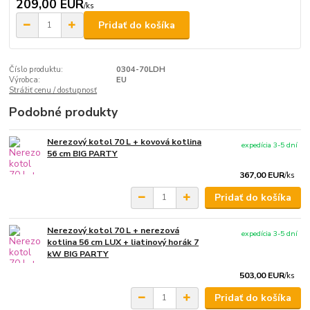
209,00 EUR
/
ks
Pridať do košíka
Číslo produktu:
0304-70LDH
Výrobca:
EU
Strážiť cenu / dostupnosť
Podobné produkty
Nerezový kotol 70 L + kovová kotlina
expedícia 3-5 dní
56 cm BIG PARTY
367,00 EUR
/
ks
Pridať do košíka
Nerezový kotol 70 L + nerezová
expedícia 3-5 dní
kotlina 56 cm LUX + liatinový horák 7
kW BIG PARTY
503,00 EUR
/
ks
Pridať do košíka