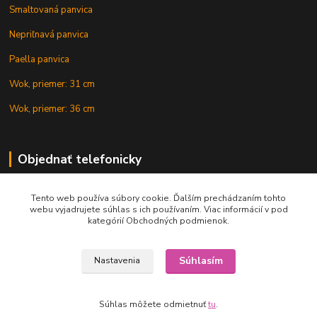
Smaltovaná panvica
Nepriľnavá panvica
Paella panvica
Wok, priemer: 31 cm
Wok, priemer: 36 cm
Objednať telefonicky
Tento web používa súbory cookie. Ďalším prechádzaním tohto
+421 902 212 007
webu vyjadrujete súhlas s ich používaním. Viac informácií v pod
kategórií Obchodných podmienok.
Súhlasím
Nastavenia
Copyright © 2015-2020 KOTLIK NA GULAS.online, všetky práva vyhradené
Súhlas môžete odmietnuť
tu
.
Vytvorené na
Eshop-rychlo.sk