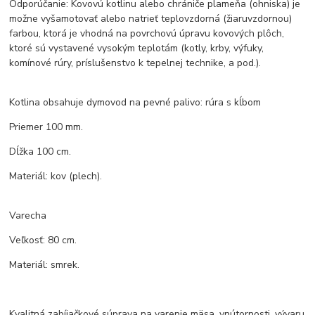
Odporúčanie: Kovovú kotlinu alebo chrániče plameňa (ohniska) je
možne vyšamotovať alebo natrieť teplovzdorná (žiaruvzdornou)
farbou, ktorá je vhodná na povrchovú úpravu kovových plôch,
ktoré sú vystavené vysokým teplotám (kotly, krby, výfuky,
komínové rúry, príslušenstvo k tepelnej technike, a pod.).
Kotlina obsahuje dymovod na pevné palivo: rúra s kĺbom
Priemer 100 mm.
Dĺžka 100 cm.
Materiál: kov (plech).
Varecha
Veľkosť: 80 cm.
Materiál: smrek.
Kvalitná zabíjačkové súprava na varenie mäsa, vnútornosti, vývaru