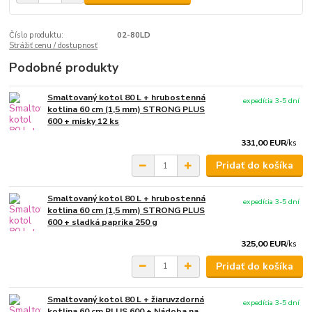
Číslo produktu:
02-80LD
Strážiť cenu / dostupnosť
Podobné produkty
Smaltovaný kotol 80 L + hrubostenná
expedícia 3-5 dní
kotlina 60 cm (1,5 mm) STRONG PLUS
600 + misky 12 ks
331,00 EUR
/
ks
Pridať do košíka
Smaltovaný kotol 80 L + hrubostenná
expedícia 3-5 dní
kotlina 60 cm (1,5 mm) STRONG PLUS
600 + sladká paprika 250 g
325,00 EUR
/
ks
Pridať do košíka
Smaltovaný kotol 80 L + žiaruvzdorná
expedícia 3-5 dní
kotlina 60 cm PLUS 600 + Nádoba na