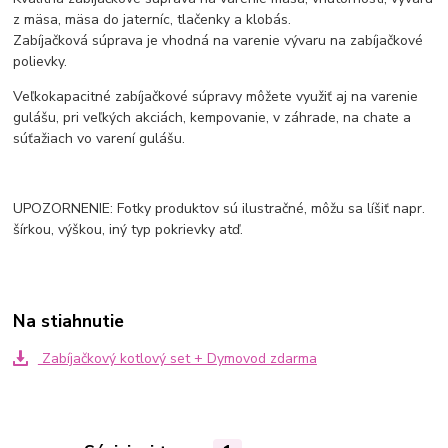
z mäsa, mäsa do jaterníc, tlačenky a klobás.
Zabíjačková súprava je vhodná na varenie vývaru na zabíjačkové
polievky.
Veľkokapacitné zabíjačkové súpravy môžete využiť aj na varenie
gulášu, pri veľkých akciách, kempovanie, v záhrade, na chate a
súťažiach vo varení gulášu.
UPOZORNENIE: Fotky produktov sú ilustračné, môžu sa líšiť napr.
šírkou, výškou, iný typ pokrievky atď.
Na stiahnutie
Zabíjačkový kotlový set + Dymovod zdarma