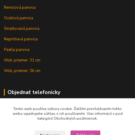
Nerezová panvica
Oceľová panvica
Smaltovaná panvica
Nepriľnavá panvica
Paella panvica
Wok, priemer: 31 cm
Wok, priemer: 36 cm
Objednať telefonicky
Tento web používa súbory cookie. Ďalším prechádzaním tohto
+421 902 212 007
webu vyjadrujete súhlas s ich používaním. Viac informácií v pod
kategórií Obchodných podmienok.