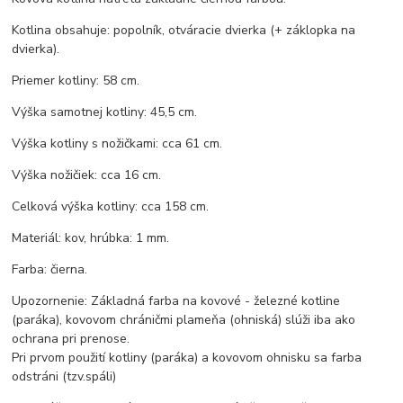
Kotlina obsahuje: popolník, otváracie dvierka (+ záklopka na
dvierka).
Priemer kotliny: 58 cm.
Výška samotnej kotliny: 45,5 cm.
Výška kotliny s nožičkami: cca 61 cm.
Výška nožičiek: cca 16 cm.
Celková výška kotliny: cca 158 cm.
Materiál: kov, hrúbka: 1 mm.
Farba: čierna.
Upozornenie: Základná farba na kovové - železné kotline
(paráka), kovovom chráničmi plameňa (ohniská) slúži iba ako
ochrana pri prenose.
Pri prvom použití kotliny (paráka) a kovovom ohnisku sa farba
odstráni (tzv.spáli)