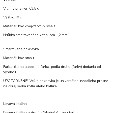
Vrchny priemer: 63,5 cm.
Výška: 40 cm.
Materiál: kov, dvojvrstvový smalt.
Hrúbka smaltovaného kotla: cca 1,2 mm.
Smaltovaná pokrievka.
Materiál: kov, smalt.
Farba: čierna alebo iná farba, podľa druhu (farby) dodania od
výrobcu.
UPOZORNENIE: Veľká pokrievka je univerzálna, nedolieha presne
na okraj sedla kotla alebo kotlíka.
Kovová kotlina.
Kovová kotlina natretá základné čiernou farbou.