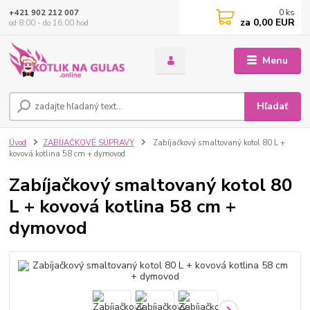
0
ks
+421 902 212 007
za
0,00 EUR
od 8:00 - do 16:00 hod
Menu
Hľadať
Úvod
ZABÍJAČKOVÉ SÚPRAVY
Zabíjačkový smaltovaný kotol 80 L +
kovová kotlina 58 cm + dymovod
Zabíjačkový smaltovaný kotol 80
L + kovová kotlina 58 cm +
dymovod