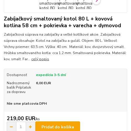
Zabíjačkový smaltovaný kotol 80 L + kovová
kotlina 58 cm + pokrievka + varecha + dymovod
Zabíjačková súprava na zabíjačky a veľké kotlíkové akcie. Zabijačková
súprava obsahuje: Kotol na zabíjačku a guláš. Objem: 80 L. Veľkosť:
Vrchny priemer: 63,5 cm. Výška: 40 cm. Materiál: kov, dvojvrstvový smalt.
Hrúbka smaltovaného kotla: cca 1,2 mm. Smaltovaná pokrievka. Materiál:
kov, smalt. Far...
celý popis
Dostupnosť
expedícia 3-5 dní
Nadrozmerný
6,00 EUR
balík Príplatok
za dopravu
Nie sme platcovia DPH
219,00 EUR
/
ks
Pridať do košíka