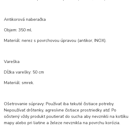
Antikorová naberačka
Objem: 350 ml.
Materiál: nerez s povrchovou úpravou (antikor, INOX).
Vareška
Dĺžka varešky: 50 cm
Materiál: smrek.
Ošetrovanie súpravy: Používať iba tekuté čistiace potreby.
Nepoužívať drôtenky, agresívne čistiace prostriedky atď. Po
očistený vždy produkt poutierať do sucha aby nevznikli na kotlíku
mapy alebo pri liatine a železe nevznikla na povrchu korózia.