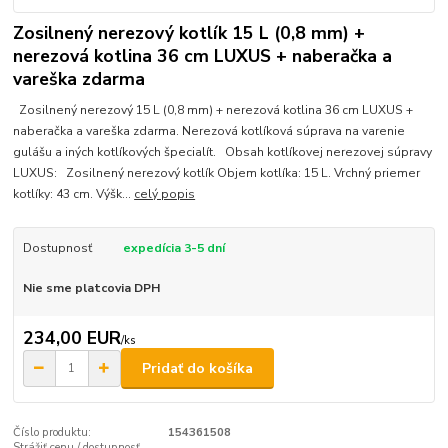
Zosilnený nerezový kotlík 15 L (0,8 mm) +
nerezová kotlina 36 cm LUXUS + naberačka a
vareška zdarma
Zosilnený nerezový 15 L (0,8 mm) + nerezová kotlina 36 cm LUXUS +
naberačka a vareška zdarma. Nerezová kotlíková súprava na varenie
gulášu a iných kotlíkových špecialít. Obsah kotlíkovej nerezovej súpravy
LUXUS: Zosilnený nerezový kotlík Objem kotlíka: 15 L. Vrchný priemer
kotlíky: 43 cm. Výšk...
celý popis
Dostupnosť
expedícia 3-5 dní
Nie sme platcovia DPH
234,00 EUR
/
ks
Pridať do košíka
Číslo produktu:
154361508
Strážiť cenu / dostupnosť