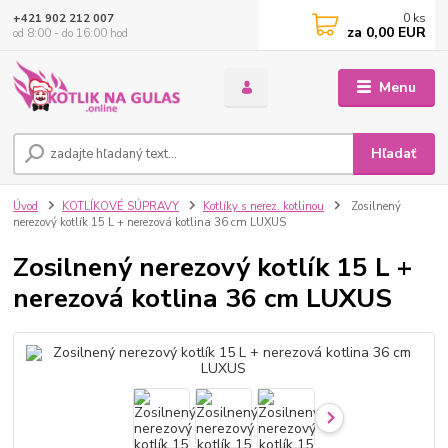
0
ks
+421 902 212 007
za
0,00 EUR
od 8:00 - do 16:00 hod
Menu
Hľadať
Úvod
KOTLÍKOVÉ SÚPRAVY
Kotlíky s nerez. kotlinou
Zosilnený
nerezový kotlík 15 L + nerezová kotlina 36 cm LUXUS
Zosilnený nerezový kotlík 15 L +
nerezová kotlina 36 cm LUXUS