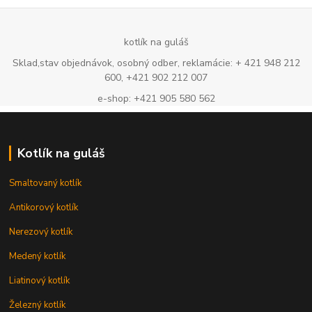
kotlík na guláš
Sklad,stav objednávok, osobný odber, reklamácie: + 421 948 212
600, +421 902 212 007
e-shop: +421 905 580 562
Kotlík na guláš
Smaltovaný kotlík
Antikorový kotlík
Nerezový kotlík
Medený kotlík
Liatinový kotlík
Železný kotlík