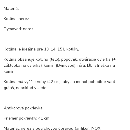
Materiál
Kotlina: nerez.
Dymovod: nerez.
Kotlina je ideálna pre 13, 14, 15 L kotlíky.
Kotlina obsahuje kotlinu (telo), popolník, otváracie dvierka (+
záklopka na dvierka), komín (Dymovod): rúra, kĺb, strieška na
komín.
Kotlina má vyššie nohy (42 cm), aby sa mohol pohodlne variť
guláš, napríklad v sede.
Antikorová pokrievka
Priemer pokrievky: 41 cm
Materiál: nerez s povrchovou úpravou (antikor, INOX).