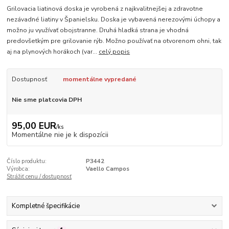
Grilovacia liatinová doska je vyrobená z najkvalitnejšej a zdravotne
nezávadné liatiny v Španielsku. Doska je vybavená nerezovými úchopy a
možno ju využívať obojstranne. Druhá hladká strana je vhodná
predovšetkým pre grilovanie rýb. Možno používať na otvorenom ohni, tak
aj na plynových horákoch (var...
celý popis
Dostupnosť
momentálne vypredané
Nie sme platcovia DPH
95,00 EUR
/
ks
Momentálne nie je k dispozícii
Číslo produktu:
P3442
Výrobca:
Vaello Campos
Strážiť cenu / dostupnosť
Kompletné špecifikácie