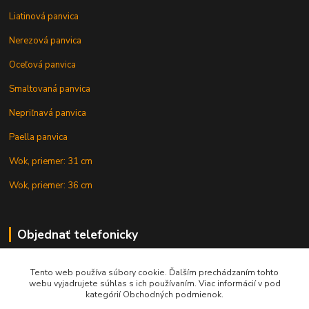
Liatinová panvica
Nerezová panvica
Oceľová panvica
Smaltovaná panvica
Nepriľnavá panvica
Paella panvica
Wok, priemer: 31 cm
Wok, priemer: 36 cm
Objednať telefonicky
Tento web používa súbory cookie. Ďalším prechádzaním tohto
+421 902 212 007
webu vyjadrujete súhlas s ich používaním. Viac informácií v pod
kategórií Obchodných podmienok.