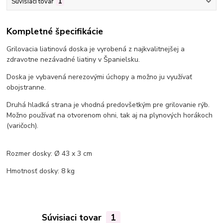
Súvisiaci tovar
1
Kompletné špecifikácie
Grilovacia liatinová doska je vyrobená z najkvalitnejšej a
zdravotne nezávadné liatiny v Španielsku.
Doska je vybavená nerezovými úchopy a možno ju využívať
obojstranne.
Druhá hladká strana je vhodná predovšetkým pre grilovanie rýb.
Možno používať na otvorenom ohni, tak aj na plynových horákoch
(varičoch).
Rozmer dosky: Ø 43 x 3 cm
Hmotnosť dosky: 8 kg
Súvisiaci tovar
1