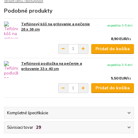
Strážiť cenu / dostupnosť
Podobné produkty
Teflónový kôš na grilovanie a pečenie
expedícia 3-5 dní
26 x 36 cm
8,90 EUR
/
ks
Pridať do košíka
Teflónová podložka na pečenie a
expedícia 3-5 dní
grilovanie 33 x 40 cm
5,50 EUR
/
ks
Pridať do košíka
Kompletné špecifikácie
Súvisiaci tovar
29