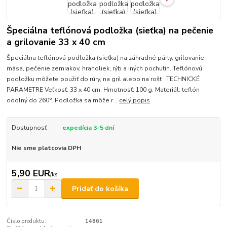
Špeciálna teflónová podložka (sieťka) na pečenie
a grilovanie 33 x 40 cm
Špeciálna teflónová podložka (sieťka) na záhradné párty, grilovanie
mäsa, pečenie zemiakov, hranoliek, rýb a iných pochutín. Teflónovú
podložku môžete použiť do rúry, na gril alebo na rošt TECHNICKÉ
PARAMETRE Veľkosť: 33 x 40 cm. Hmotnosť: 100 g. Materiál: teflón
odolný do 260°. Podložka sa môže r...
celý popis
Dostupnosť
expedícia 3-5 dní
Nie sme platcovia DPH
5,90 EUR
/
ks
Pridať do košíka
Číslo produktu:
14861