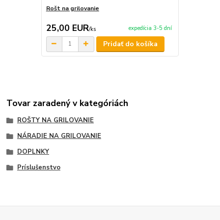
Rošt na grilovanie
Grilovací ro
25,00 EUR
35,00 E
expedícia 3-5 dní
/
ks
Pridať do košíka
Tovar zaradený v kategóriách
ROŠTY NA GRILOVANIE
NÁRADIE NA GRILOVANIE
DOPLNKY
Príslušenstvo