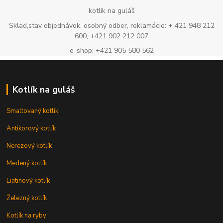
kotlík na guláš
Sklad,stav objednávok, osobný odber, reklamácie: + 421 948 212
600, +421 902 212 007
e-shop: +421 905 580 562
Kotlík na guláš
Smaltovaný kotlík
Antikorový kotlík
Nerezový kotlík
Medený kotlík
Liatinový kotlík
Železný kotlík
Kotlík na ryby