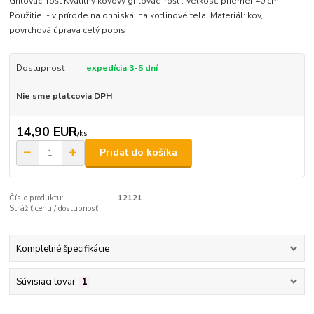
Grilovací rošt Kvalitný kovový grilovací rošt . Veľkosť: priemer 40 cm.
Použitie: - v prírode na ohniská, na kotlinové tela. Materiál: kov,
povrchová úprava
celý popis
Dostupnosť
expedícia 3-5 dní
Nie sme platcovia DPH
14,90 EUR
/
ks
Pridať do košíka
Číslo produktu:
12121
Strážiť cenu / dostupnosť
Kompletné špecifikácie
Súvisiaci tovar
1