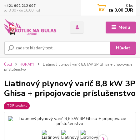
0
ks
+421 902 212 007
za
0,00 EUR
od 8:00 - do 16:00 hod
Menu
Hľadať
Úvod
HORÁKY
Liatinový plynový varič 8,8 kW 3P Ghisa + pripojovacie
príslušenstvo
Liatinový plynový varič 8,8 kW 3P
Ghisa + pripojovacie príslušenstvo
TOP produkt