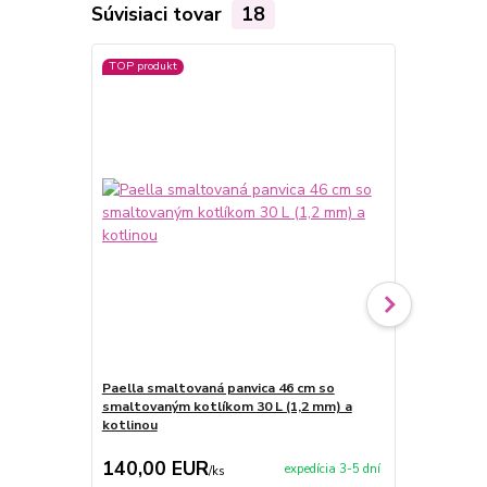
Súvisiaci tovar
18
TOP produkt
Paella smaltovaná panvica 46 cm so
Nerezový ko
smaltovaným kotlíkom 30 L (1,2 mm) a
nerezový kot
kotlinou
140,00 EUR
126,90 
expedícia 3-5 dní
/
ks