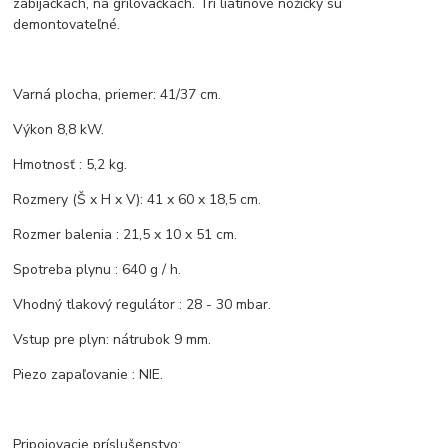
zabíjačkách, na grilovačkách. Tri liatinové nožičky sú
demontovateľné.
Varná plocha, priemer: 41/37 cm.
Výkon 8,8 kW.
Hmotnosť : 5,2 kg.
Rozmery (Š x H x V): 41 x 60 x 18,5 cm.
Rozmer balenia : 21,5 x 10 x 51 cm.
Spotreba plynu : 640 g / h.
Vhodný tlakový regulátor : 28 - 30 mbar.
Vstup pre plyn: nátrubok 9 mm.
Piezo zapaľovanie : NIE.
Pripojovacie príslušenstvo: