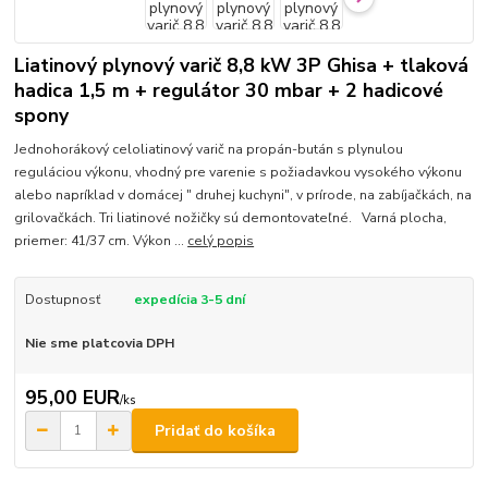
Liatinový plynový varič 8,8 kW 3P Ghisa + tlaková
hadica 1,5 m + regulátor 30 mbar + 2 hadicové
spony
Jednohorákový celoliatinový varič na propán-bután s plynulou
reguláciou výkonu, vhodný pre varenie s požiadavkou vysokého výkonu
alebo napríklad v domácej " druhej kuchyni", v prírode, na zabíjačkách, na
grilovačkách. Tri liatinové nožičky sú demontovateľné. Varná plocha,
priemer: 41/37 cm. Výkon ...
celý popis
Dostupnosť
expedícia 3-5 dní
Nie sme platcovia DPH
95,00 EUR
/
ks
Pridať do košíka