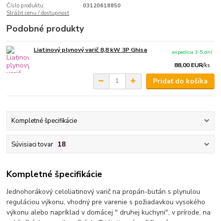
Číslo produktu:
03120618850
Strážiť cenu / dostupnosť
Podobné produkty
Liatinový plynový varič 8,8 kW 3P Ghisa
expedícia 3-5 dní
88,00 EUR
/
ks
Pridať do košíka
Kompletné špecifikácie
Súvisiaci tovar
18
Kompletné špecifikácie
Jednohorákový celoliatinový varič na propán-bután s plynulou
reguláciou výkonu, vhodný pre varenie s požiadavkou vysokého
výkonu alebo napríklad v domácej " druhej kuchyni", v prírode, na