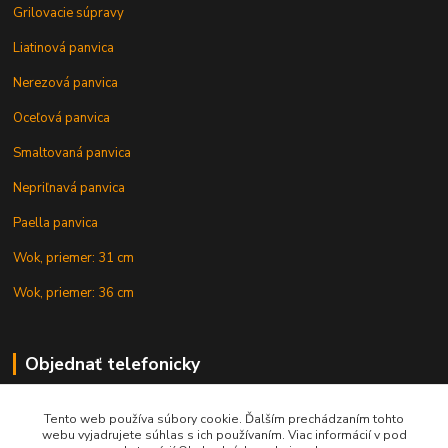
Grilovacie súpravy
Liatinová panvica
Nerezová panvica
Oceľová panvica
Smaltovaná panvica
Nepriľnavá panvica
Paella panvica
Wok, priemer: 31 cm
Wok, priemer: 36 cm
Objednať telefonicky
Tento web používa súbory cookie. Ďalším prechádzaním tohto
+421 902 212 007
webu vyjadrujete súhlas s ich používaním. Viac informácií v pod