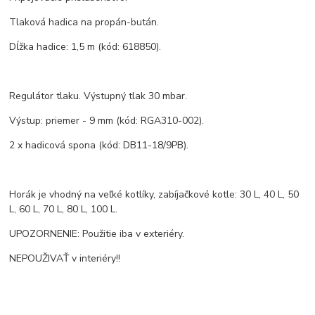
Tlaková hadica na propán-bután.
Dĺžka hadice: 1,5 m (kód: 618850).
Regulátor tlaku. Výstupný tlak 30 mbar.
Výstup: priemer - 9 mm (kód: RGA310-002).
2 x hadicová spona (kód: DB11-18/9PB).
Horák je vhodný na veľké kotlíky, zabíjačkové kotle: 30 L, 40 L, 50
L, 60 L, 70 L, 80 L, 100 L.
UPOZORNENIE: Použitie iba v exteriéry.
NEPOUŽIVAŤ v interiéry!!