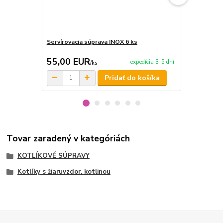
Servírovacia súprava INOX 6 ks
Servírovací 
55,00 EUR
9,95 EU
expedícia 3-5 dní
/
ks
Pridať do košíka
Tovar zaradený v kategóriách
KOTLÍKOVÉ SÚPRAVY
Kotlíky s žiaruvzdor. kotlinou