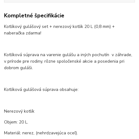
Kompletné špecifikácie
Kotlíkový gulášový set + nerezový kotlík 20 L (0,8 mm) +
naberačka zdarma!
Kotlíková súprava na varenie gulášu a iných pochutín v záhrade,
v prírode pre rodiny, rôzne spoločenské akcie a posedenia pri
dobrom guláši.
Kotlíková gulášová súprava obsahuje:
Nerezový kotlík
Objem: 20 L.
Materiál: nerez, (nehrdzavejúca oceľ).