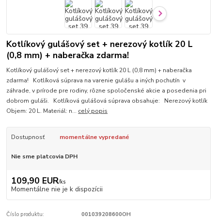
Kotlíkový gulášový set + nerezový kotlík 20 L
(0,8 mm) + naberačka zdarma!
Kotlíkový gulášový set + nerezový kotlík 20 L (0,8 mm) + naberačka
zdarma! Kotlíková súprava na varenie gulášu a iných pochutín v
záhrade, v prírode pre rodiny, rôzne spoločenské akcie a posedenia pri
dobrom guláši. Kotlíková gulášová súprava obsahuje: Nerezový kotlík
Objem: 20 L. Materiál: n...
celý popis
Dostupnosť
momentálne vypredané
Nie sme platcovia DPH
109,90 EUR
/
ks
Momentálne nie je k dispozícii
Číslo produktu:
001039208600OH