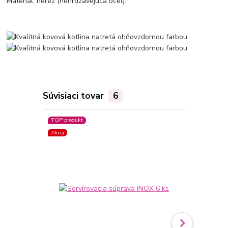
Materiál: nerez (nehrdzavejúca oceľ).
Súvisiaci tovar
6
TOP produkt
Akcia