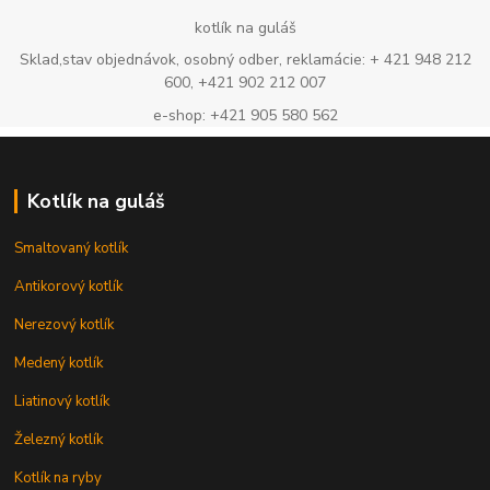
kotlík na guláš
Sklad,stav objednávok, osobný odber, reklamácie: + 421 948 212
600, +421 902 212 007
e-shop: +421 905 580 562
Kotlík na guláš
Smaltovaný kotlík
Antikorový kotlík
Nerezový kotlík
Medený kotlík
Liatinový kotlík
Železný kotlík
Kotlík na ryby