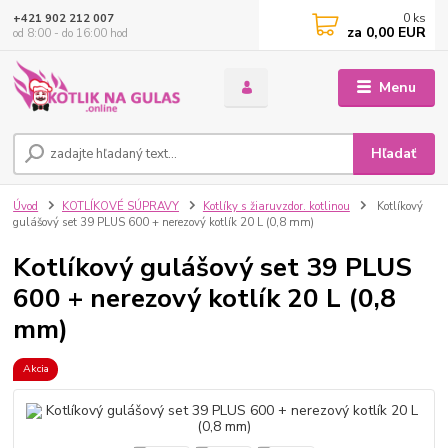
0
ks
+421 902 212 007
za
0,00 EUR
od 8:00 - do 16:00 hod
Menu
Hľadať
Úvod
KOTLÍKOVÉ SÚPRAVY
Kotlíky s žiaruvzdor. kotlinou
Kotlíkový
gulášový set 39 PLUS 600 + nerezový kotlík 20 L (0,8 mm)
Kotlíkový gulášový set 39 PLUS
600 + nerezový kotlík 20 L (0,8
mm)
Akcia