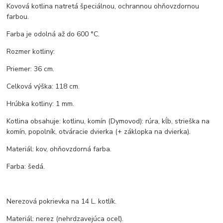
Kovová kotlina natretá špeciálnou, ochrannou ohňovzdornou
farbou.
Farba je odolná až do 600 °C.
Rozmer kotliny:
Priemer: 36 cm.
Celková výška: 118 cm.
Hrúbka kotliny: 1 mm.
Kotlina obsahuje: kotlinu, komín (Dymovod): rúra, kĺb, strieška na
komín, popolník, otváracie dvierka (+ záklopka na dvierka).
Materiál: kov, ohňovzdorná farba.
Farba: šedá.
Nerezová pokrievka na 14 L. kotlík.
Materiál: nerez (nehrdzavejúca oceľ).