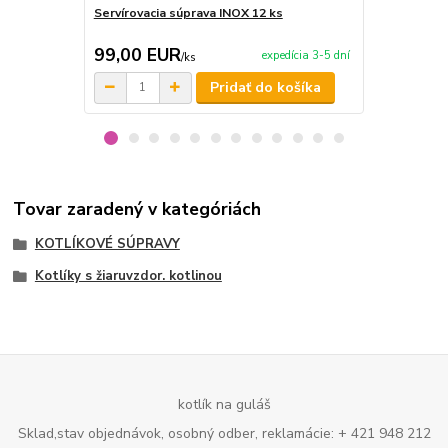
Servírovacia súprava INOX 12 ks
Servírovací 
99,00 EUR
9,95 EU
expedícia 3-5 dní
/
ks
Pridať do košíka
Tovar zaradený v kategóriách
KOTLÍKOVÉ SÚPRAVY
Kotlíky s žiaruvzdor. kotlinou
kotlík na guláš
Sklad,stav objednávok, osobný odber, reklamácie: + 421 948 212