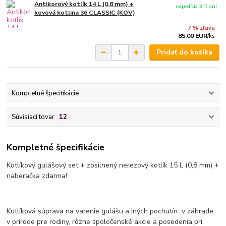
Antikorový kotlík 14 L (0,8 mm) +
expedícia 3-5 dní
kovová kotlina 36 CLASSIC (KOV)
7 % zľava
85,00 EUR
/
ks
Pridať do košíka
Kompletné špecifikácie
Súvisiaci tovar
12
Kompletné špecifikácie
Kotlíkový gulášový set + zosilnený nerezový kotlík 15 L (0,8 mm) +
naberačka zdarma!
Kotlíková súprava na varenie gulášu a iných pochutín v záhrade,
v prírode pre rodiny, rôzne spoločenské akcie a posedenia pri