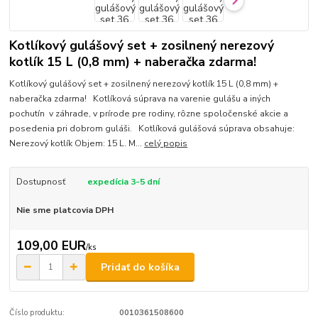
Kotlíkový gulášový set + zosilnený nerezový
kotlík 15 L (0,8 mm) + naberačka zdarma!
Kotlíkový gulášový set + zosilnený nerezový kotlík 15 L (0,8 mm) +
naberačka zdarma! Kotlíková súprava na varenie gulášu a iných
pochutín v záhrade, v prírode pre rodiny, rôzne spoločenské akcie a
posedenia pri dobrom guláši. Kotlíková gulášová súprava obsahuje:
Nerezový kotlík Objem: 15 L. M...
celý popis
Dostupnosť
expedícia 3-5 dní
Nie sme platcovia DPH
109,00 EUR
/
ks
Pridať do košíka
Číslo produktu:
0010361508600