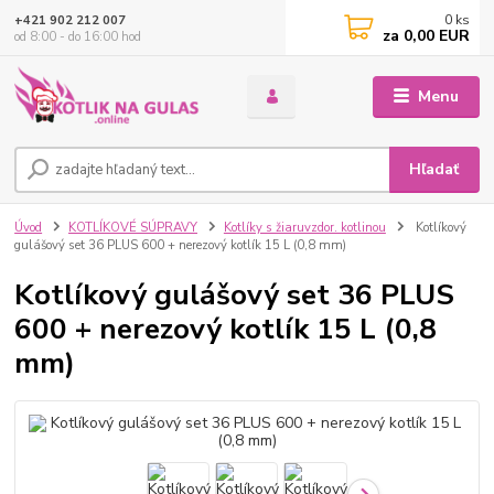
0
ks
+421 902 212 007
za
0,00 EUR
od 8:00 - do 16:00 hod
Menu
Hľadať
Úvod
KOTLÍKOVÉ SÚPRAVY
Kotlíky s žiaruvzdor. kotlinou
Kotlíkový
gulášový set 36 PLUS 600 + nerezový kotlík 15 L (0,8 mm)
Kotlíkový gulášový set 36 PLUS
600 + nerezový kotlík 15 L (0,8
mm)