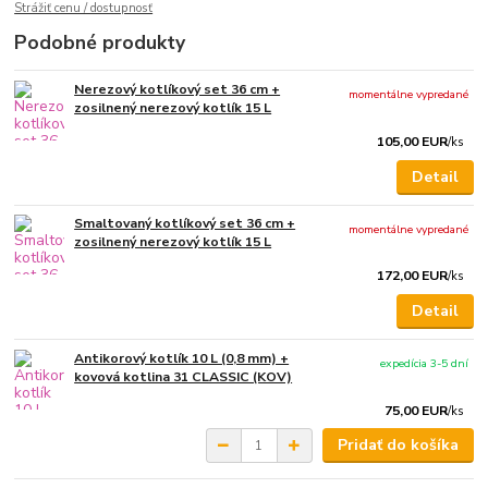
Strážiť cenu / dostupnosť
Podobné produkty
Nerezový kotlíkový set 36 cm +
momentálne vypredané
zosilnený nerezový kotlík 15 L
105,00 EUR
/
ks
Detail
Smaltovaný kotlíkový set 36 cm +
momentálne vypredané
zosilnený nerezový kotlík 15 L
172,00 EUR
/
ks
Detail
Antikorový kotlík 10 L (0,8 mm) +
expedícia 3-5 dní
kovová kotlina 31 CLASSIC (KOV)
75,00 EUR
/
ks
Pridať do košíka