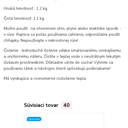
Hrubá hmotnosť : 1,2 kg.
Čistá hmotnosť: 1,1 kg.
Možno použiť: na otvorenom ohni, plyne alebo elektrike sporák -
v rúre. Rajnica sa počas používania zahrieva, odporúčame použiť
chňapky. Nepoužívajte v mikrovlnnej rúre!
Čistenie: Jednoduché čistenie vďaka smaltovanému vonkajšiemu
a vnútornému náteru. Čistite v teplej vode s neutrálnym tekutým
čistiacim prostriedkom. Dôkladne utrite do sucha! Vyhnite sa
používaniu látok a nástrojov, ktoré spôsobujú poškriabanie!
Má vynikajúce a rovnomerné rozloženie tepla.
Súvisiaci tovar
40
Novinka