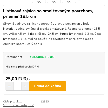
Liatinová rajnica so smaltovaným povrchom,
priemer 18,5 cm
Šikovná liatinová rajnica na tepelnú úpravu a servírovanie jedál.
Materiál: liatina, zvnútra aj zvonka smaltovaná. Rozmery: priemer: 18,5
cm, výška: 4,5 cm, šírka s rúčkou: 24,5 cm. Hrubá hmotnosť : 1,2 kg. Čistá
hmotnosť: 1,1 kg. Možno použiť: na otvorenom ohni, plyne alebo
elektrike sporá...
celý popis
Dostupnosť
expedícia 3-5 dní
Nie sme platcovia DPH
25,00 EUR
/
ks
Pridať do košíka
Číslo produktu:
12523
Strážiť cenu / dostupnosť