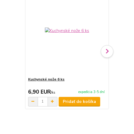
Kuchynské nože 6 ks
Kuchynské n
6,90 EUR
9,90 EU
expedícia 3-5 dní
/
ks
Pridať do košíka