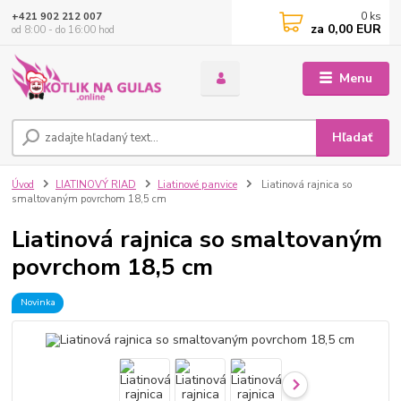
0
ks
+421 902 212 007
za
0,00 EUR
od 8:00 - do 16:00 hod
Menu
Hľadať
Úvod
LIATINOVÝ RIAD
Liatinové panvice
Liatinová rajnica so
smaltovaným povrchom 18,5 cm
Liatinová rajnica so smaltovaným
povrchom 18,5 cm
Novinka