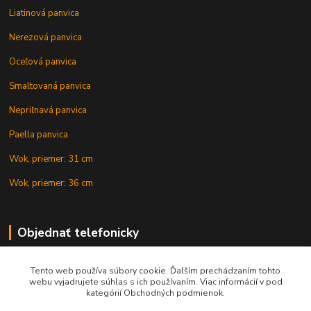
Liatinová panvica
Nerezová panvica
Oceľová panvica
Smaltovaná panvica
Nepriľnavá panvica
Paella panvica
Wok, priemer: 31 cm
Wok, priemer: 36 cm
Objednať telefonicky
Tento web používa súbory cookie. Ďalším prechádzaním tohto
+421 902 212 007
webu vyjadrujete súhlas s ich používaním. Viac informácií v pod
kategórií Obchodných podmienok.