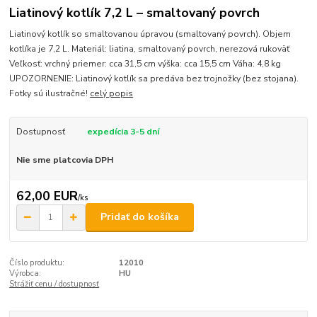
Liatinový kotlík 7,2 L – smaltovaný povrch
Liatinový kotlík so smaltovanou úpravou (smaltovaný povrch). Objem
kotlíka je 7,2 L. Materiál: liatina, smaltovaný povrch, nerezová rukoväť
Veľkosť: vrchný priemer: cca 31,5 cm výška: cca 15,5 cm Váha: 4,8 kg
UPOZORNENIE: Liatinový kotlík sa predáva bez trojnožky (bez stojana).
Fotky sú ilustračné!
celý popis
Dostupnosť
expedícia 3-5 dní
Nie sme platcovia DPH
62,00 EUR
/
ks
Pridať do košíka
Číslo produktu:
12010
Výrobca:
HU
Strážiť cenu / dostupnosť