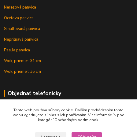
Nerezová panvica
Oceľová panvica
Smaltovaná panvica
Nepriľnavá panvica
Paella panvica
Wok, priemer: 31 cm
Wok, priemer: 36 cm
Objednať telefonicky
Tento web používa súbory cookie. Ďalším prechádzaním tohto
+421 902 212 007
webu vyjadrujete súhlas s ich používaním. Viac informácií v pod
kategórií Obchodných podmienok.