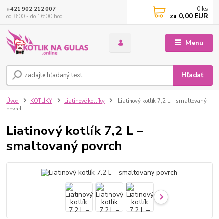
0
ks
+421 902 212 007
za
0,00 EUR
od 8:00 - do 16:00 hod
Menu
Hľadať
Úvod
KOTLÍKY
Liatinové kotlíky
Liatinový kotlík 7,2 L – smaltovaný
povrch
Liatinový kotlík 7,2 L –
smaltovaný povrch