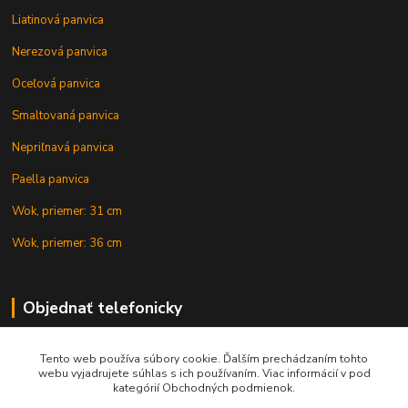
Liatinová panvica
Nerezová panvica
Oceľová panvica
Smaltovaná panvica
Nepriľnavá panvica
Paella panvica
Wok, priemer: 31 cm
Wok, priemer: 36 cm
Objednať telefonicky
Tento web používa súbory cookie. Ďalším prechádzaním tohto
+421 902 212 007
webu vyjadrujete súhlas s ich používaním. Viac informácií v pod
kategórií Obchodných podmienok.