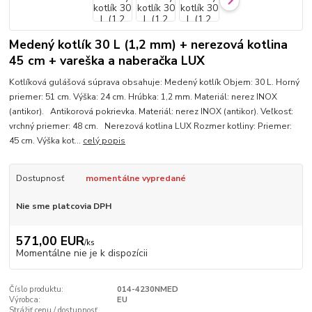
Medený kotlík 30 L (1,2 mm) + nerezová kotlina
45 cm + vareška a naberačka LUX
Kotlíková gulášová súprava obsahuje: Medený kotlík Objem: 30 L. Horný
priemer: 51 cm. Výška: 24 cm. Hrúbka: 1,2 mm. Materiál: nerez INOX
(antikor). Antikorová pokrievka. Materiál: nerez INOX (antikor). Veľkosť:
vrchný priemer: 48 cm. Nerezová kotlina LUX Rozmer kotliny: Priemer:
45 cm. Výška kot...
celý popis
Dostupnosť
momentálne vypredané
Nie sme platcovia DPH
571,00 EUR
/
ks
Momentálne nie je k dispozícii
Číslo produktu:
014-4230NMED
Výrobca:
EU
Strážiť cenu / dostupnosť