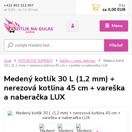
0
ks
+421 902 212 007
za
0,00 EUR
od 8:00 - do 16:00 hod
Menu
Hľadať
Úvod
KOTLÍKOVÉ SÚPRAVY
Kotlíky s nerez. kotlinou
Medený kotlík
30 L (1,2 mm) + nerezová kotlina 45 cm + vareška a naberačka LUX
Medený kotlík 30 L (1,2 mm) +
nerezová kotlina 45 cm + vareška
a naberačka LUX