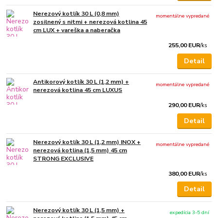
Nerezový kotlík 30 L (0,8 mm)
momentálne vypredané
zosilnený s nitmi + nerezová kotlina 45
cm LUX + vareška a naberačka
255,00 EUR
/
ks
Detail
Antikorový kotlík 30 L (1,2 mm) +
momentálne vypredané
nerezová kotlina 45 cm LUXUS
290,00 EUR
/
ks
Detail
Nerezový kotlík 30 L (1,2 mm) INOX +
momentálne vypredané
nerezová kotlina (1,5 mm) 45 cm
STRONG EXCLUSIVE
380,00 EUR
/
ks
Detail
Nerezový kotlík 30 L (1,5 mm) +
expedícia 3-5 dní