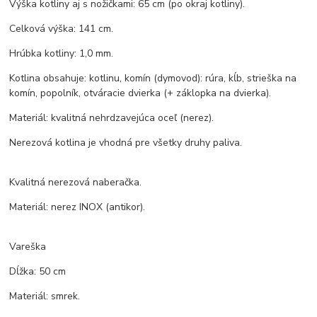
Výška kotliny aj s nožičkami: 65 cm (po okraj kotliny).
Celková výška: 141 cm.
Hrúbka kotliny: 1,0 mm.
Kotlina obsahuje: kotlinu, komín (dymovod): rúra, kĺb, strieška na
komín, popolník, otváracie dvierka (+ záklopka na dvierka).
Materiál: kvalitná nehrdzavejúca oceľ (nerez).
Nerezová kotlina je vhodná pre všetky druhy paliva.
Kvalitná nerezová naberačka.
Materiál: nerez INOX (antikor).
Vareška
Dĺžka: 50 cm
Materiál: smrek.