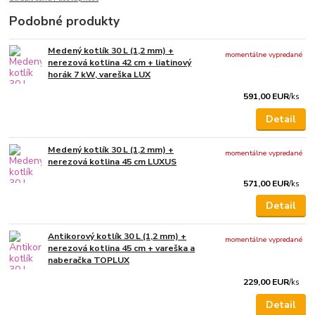
Podobné produkty
Medený kotlík 30 L (1,2 mm) +
momentálne vypredané
nerezová kotlina 42 cm + liatinový
horák 7 kW, vareška LUX
591,00 EUR
/
ks
Detail
Medený kotlík 30 L (1,2 mm) +
momentálne vypredané
nerezová kotlina 45 cm LUXUS
571,00 EUR
/
ks
Detail
Antikorový kotlík 30 L (1,2 mm) +
momentálne vypredané
nerezová kotlina 45 cm + vareška a
naberačka TOPLUX
229,00 EUR
/
ks
Detail