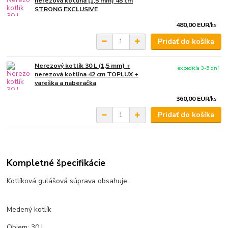
nerezová kotlina (1,5 mm) 45 cm
STRONG EXCLUSIVE
480,00 EUR
/
ks
Pridať do košíka
Nerezový kotlík 30 L (1,5 mm) +
expedícia 3-5 dní
nerezová kotlina 42 cm TOPLUX +
vareška a naberačka
360,00 EUR
/
ks
Pridať do košíka
Kompletné špecifikácie
Kotlíková gulášová súprava obsahuje:
Medený kotlík
Objem: 30 L.