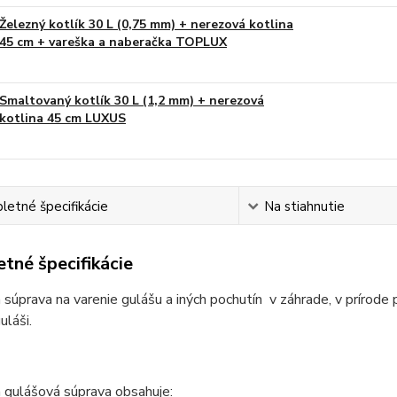
Železný kotlík 30 L (0,75 mm) + nerezová kotlina
45 cm + vareška a naberačka TOPLUX
Smaltovaný kotlík 30 L (1,2 mm) + nerezová
kotlina 45 cm LUXUS
etné špecifikácie
Na stiahnutie
tné špecifikácie
 súprava na varenie gulášu a iných pochutín v záhrade, v prírode 
láši.
 gulášová súprava obsahuje: