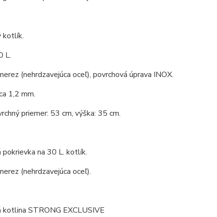
kotlík.
0 L.
 nerez (nehrdzavejúca oceľ), povrchová úprava INOX.
ca 1,2 mm.
vrchný priemer: 53 cm, výška: 35 cm.
pokrievka na 30 L. kotlík.
 nerez (nehrdzavejúca oceľ).
á kotlina STRONG EXCLUSIVE