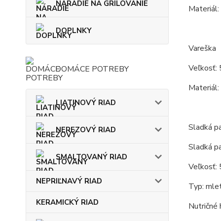
NÁRADIE NA GRILOVANIE
Materiál:
DOPLNKY
Vareška
Veľkosť: 
DOMÁCE POTREBY
Materiál:
LIATINOVÝ RIAD
Sladká 
NEREZOVÝ RIAD
Sladká p
SMALTOVANÝ RIAD
Veľkosť: 
NEPRIĽNAVÝ RIAD
Typ: mlet
KERAMICKÝ RIAD
Nutričné 