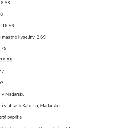
16,53
10
: 16,56
 mastné kyseliny: 2,69
3,79
 39,58
,77
03
 v Maďarsku
á v oblasťi Kalocsa, Maďarsko
tá paprika