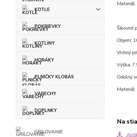
Materiál:
KOTLE
POKRIEVKY
Šikovné p
Objem: 1
KOTLINY
Vrchný pr
HORÁKY
Výška: 7,
PLNIČKY KLOBÁS
Odolný vo
Materiál:
VARECHY
DOPLNKY
Na sti
GRILOVANIE
Antik