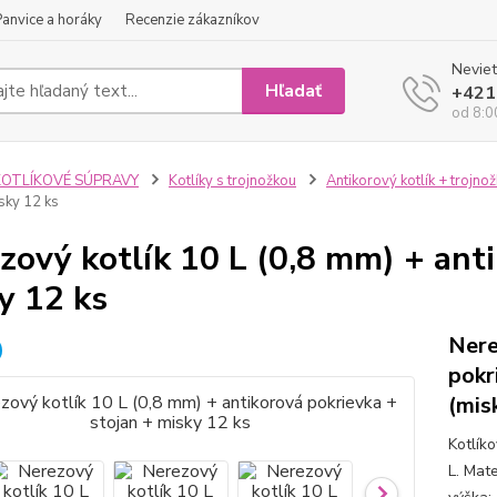
Panvice a horáky
Recenzie zákazníkov
Neviet
Hľadať
+421
od 8:0
KOTLÍKOVÉ SÚPRAVY
Kotlíky s trojnožkou
Antikorový kotlík + trojno
sky 12 ks
zový kotlík 10 L (0,8 mm) + anti
y 12 ks
Nere
pokr
(mis
Kotlík
L. Mate