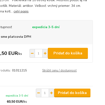
15 cm. Pokrievka na 10 litrový kotlík. Možnosť použiť aj na
otlík. Materiál: antikor. Veľkosť: vrchný priemer: 34 cm.
na kotl...
celý popis
tupnosť
expedícia 3-5 dní
 sme platcovia DPH
,50 EUR
Pridať do košíka
/
ks
roduktu:
01011215
Strážiť cenu / dostupnosť
Pridať do košíka
expedícia 3-5 dní
60,50 EUR
/
ks