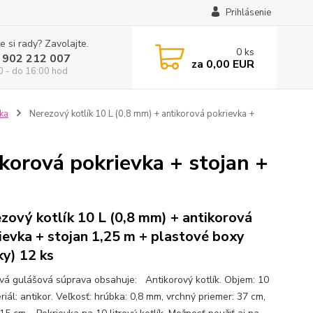
Prihlásenie
e si rady? Zavolajte.
0
ks
 902 212 007
za
0,00 EUR
0 - do 16:00 hod
žka
Nerezový kotlík 10 L (0,8 mm) + antikorová pokrievka +
korová pokrievka + stojan +
zový kotlík 10 L (0,8 mm) + antikorová
ievka + stojan 1,25 m + plastové boxy
ky) 12 ks
ová gulášová súprava obsahuje: Antikorový kotlík. Objem: 10
riál: antikor. Veľkosť: hrúbka: 0,8 mm, vrchný priemer: 37 cm,