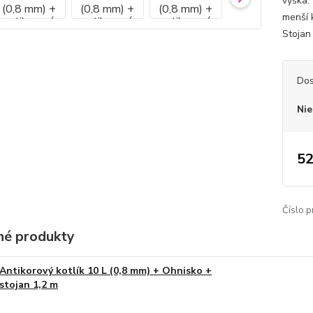
výška: 
menší k
Stojan 
Dos
Nie
52
Číslo p
é produkty
Antikorový kotlík 10 L (0,8 mm) + Ohnisko +
stojan 1,2 m