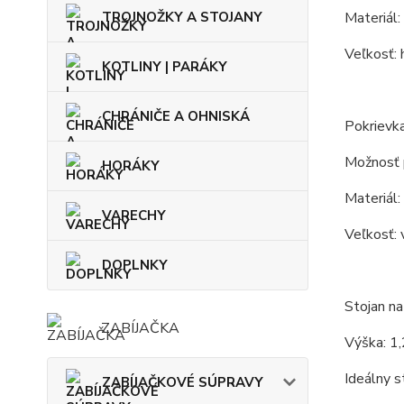
TROJNOŽKY A STOJANY
Materiál: 
Veľkosť: 
KOTLINY | PARÁKY
CHRÁNIČE A OHNISKÁ
Pokrievka
Možnosť p
HORÁKY
Materiál: 
VARECHY
Veľkosť: 
DOPLNKY
Stojan na 
ZABÍJAČKA
Výška: 1
Ideálny s
ZABÍJAČKOVÉ SÚPRAVY