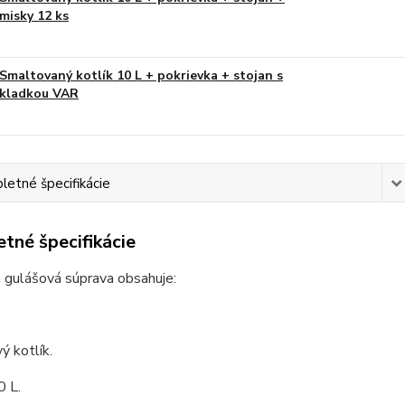
misky 12 ks
Smaltovaný kotlík 10 L + pokrievka + stojan s
kladkou VAR
etné špecifikácie
tné špecifikácie
 gulášová súprava obsahuje:
ý kotlík.
0 L.