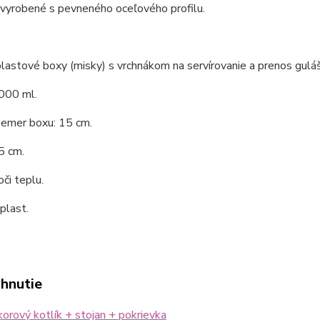
 vyrobené s pevneného oceľového profilu.
lastové boxy (misky) s vrchnákom na servírovanie a prenos guláš
000 ml.
iemer boxu: 15 cm.
5 cm.
či teplu.
 plast.
ahnutie
orový kotlík + stojan + pokrievka