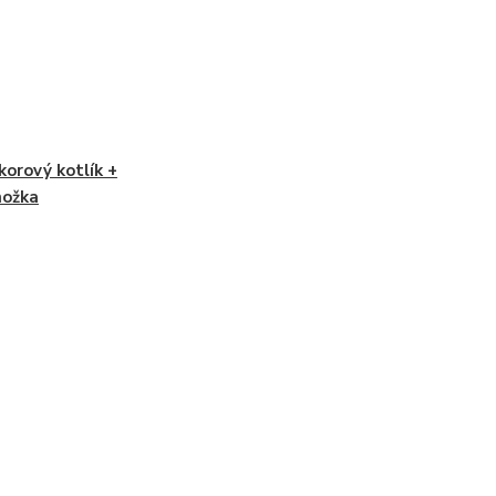
korový kotlík +
nožka