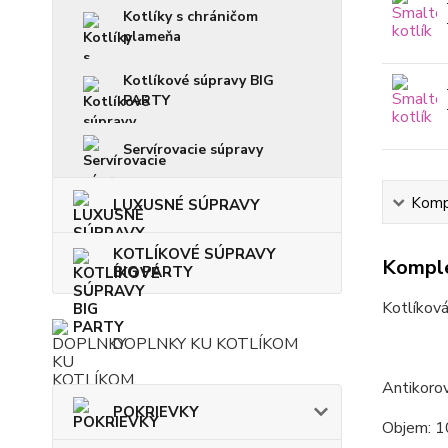
Kotlíky s chráničom
plameňa
Kotlíkové súpravy BIG
PARTY
Servírovacie súpravy
Kompl
LUXUSNÉ SÚPRAVY
KOTLÍKOVÉ SÚPRAVY
Komple
BIG PARTY
Kotlíková
DOPLNKY KU KOTLÍKOM
Antikorov
POKRIEVKY
Objem: 1