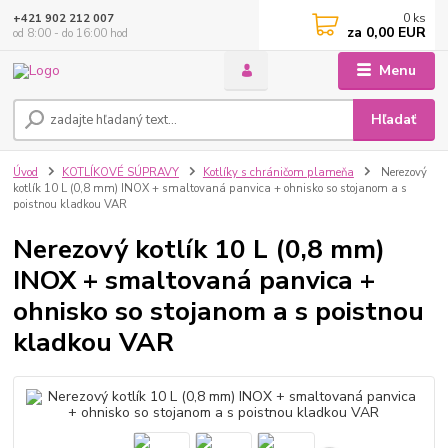
0
ks
+421 902 212 007
za
0,00 EUR
od 8:00 - do 16:00 hod
Menu
Hľadať
Úvod
KOTLÍKOVÉ SÚPRAVY
Kotlíky s chráničom plameňa
Nerezový
kotlík 10 L (0,8 mm) INOX + smaltovaná panvica + ohnisko so stojanom a s
poistnou kladkou VAR
Nerezový kotlík 10 L (0,8 mm)
INOX + smaltovaná panvica +
ohnisko so stojanom a s poistnou
kladkou VAR