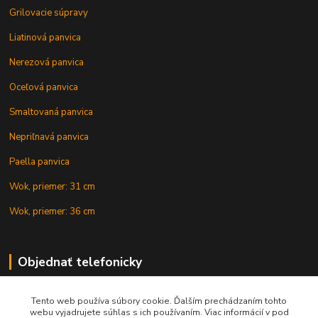
Grilovacie súpravy
Liatinová panvica
Nerezová panvica
Oceľová panvica
Smaltovaná panvica
Nepriľnavá panvica
Paella panvica
Wok, priemer: 31 cm
Wok, priemer: 36 cm
Objednať telefonicky
Tento web používa súbory cookie. Ďalším prechádzaním tohto
+421 902 212 007
webu vyjadrujete súhlas s ich používaním. Viac informácií v pod