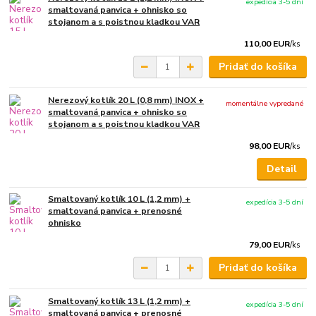
expedícia 3-5 dní
smaltovaná panvica + ohnisko so
stojanom a s poistnou kladkou VAR
110,00 EUR
/
ks
Pridať do košíka
Nerezový kotlík 20 L (0,8 mm) INOX +
momentálne vypredané
smaltovaná panvica + ohnisko so
stojanom a s poistnou kladkou VAR
98,00 EUR
/
ks
Detail
Smaltovaný kotlík 10 L (1,2 mm) +
expedícia 3-5 dní
smaltovaná panvica + prenosné
ohnisko
79,00 EUR
/
ks
Pridať do košíka
Smaltovaný kotlík 13 L (1,2 mm) +
expedícia 3-5 dní
smaltovaná panvica + prenosné