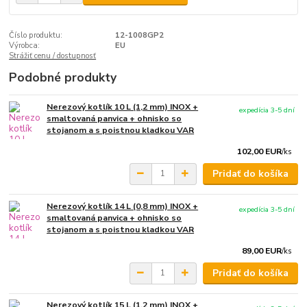
Číslo produktu:
12-1008GP2
Výrobca:
EU
Strážiť cenu / dostupnosť
Podobné produkty
Nerezový kotlík 10 L (1,2 mm) INOX +
expedícia 3-5 dní
smaltovaná panvica + ohnisko so
stojanom a s poistnou kladkou VAR
102,00 EUR
/
ks
Pridať do košíka
Nerezový kotlík 14 L (0,8 mm) INOX +
expedícia 3-5 dní
smaltovaná panvica + ohnisko so
stojanom a s poistnou kladkou VAR
89,00 EUR
/
ks
Pridať do košíka
Nerezový kotlík 15 L (1,2 mm) INOX +