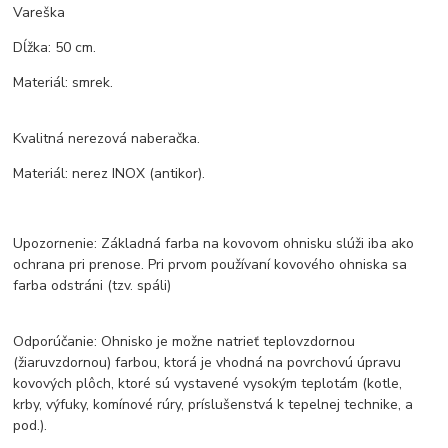
Vareška
Dĺžka: 50 cm.
Materiál: smrek.
Kvalitná nerezová naberačka.
Materiál: nerez INOX (antikor).
Upozornenie: Základná farba na kovovom ohnisku slúži iba ako
ochrana pri prenose. Pri prvom používaní kovového ohniska sa
farba odstráni (tzv. spáli)
Odporúčanie: Ohnisko je možne natrieť teplovzdornou
(žiaruvzdornou) farbou, ktorá je vhodná na povrchovú úpravu
kovových plôch, ktoré sú vystavené vysokým teplotám (kotle,
krby, výfuky, komínové rúry, príslušenstvá k tepelnej technike, a
pod.).