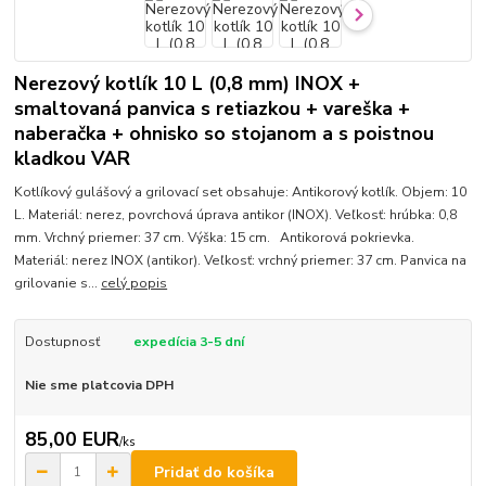
Nerezový kotlík 10 L (0,8 mm) INOX +
smaltovaná panvica s retiazkou + vareška +
naberačka + ohnisko so stojanom a s poistnou
kladkou VAR
Kotlíkový gulášový a grilovací set obsahuje: Antikorový kotlík. Objem: 10
L. Materiál: nerez, povrchová úprava antikor (INOX). Veľkosť: hrúbka: 0,8
mm. Vrchný priemer: 37 cm. Výška: 15 cm. Antikorová pokrievka.
Materiál: nerez INOX (antikor). Veľkosť: vrchný priemer: 37 cm. Panvica na
grilovanie s...
celý popis
Dostupnosť
expedícia 3-5 dní
Nie sme platcovia DPH
85,00 EUR
/
ks
Pridať do košíka