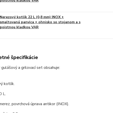
poistnou kladkou VAR
Nerezový kotlík 22 L (0,8 mm) INOX +
smaltovaná panvica + ohnisko so stojanom a s
poistnou kladkou VAR
tné špecifikácie
 gulášový a grilovací set obsahuje:
ý kotlík.
0 L.
 nerez, povrchová úprava antikor (INOX).