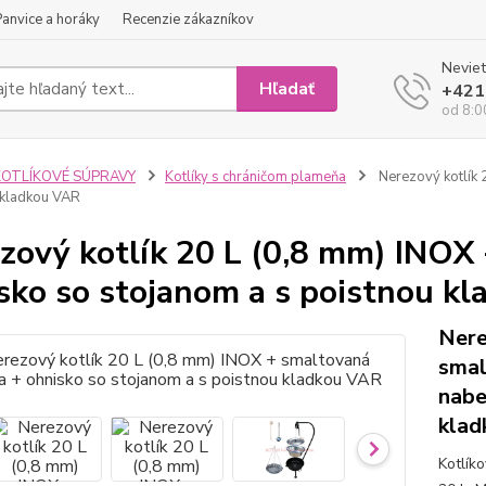
Panvice a horáky
Recenzie zákazníkov
Neviet
Hľadať
+421
od 8:0
KOTLÍKOVÉ SÚPRAVY
Kotlíky s chráničom plameňa
Nerezový kotlík 
 kladkou VAR
zový kotlík 20 L (0,8 mm) INOX
sko so stojanom a s poistnou k
Nere
smal
nabe
klad
Kotlíko