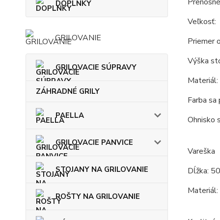
Prenosné
DOPLNKY
Veľkosť:
GRILOVANIE
Priemer o
Výška sto
GRILOVACIE SÚPRAVY
Materiál:
ZÁHRADNÉ GRILY
Farba sa 
PAELLA
Ohnisko s
GRILOVACIE PANVICE
Vareška
STOJANY NA GRILOVANIE
Dĺžka: 50
Materiál:
ROŠTY NA GRILOVANIE