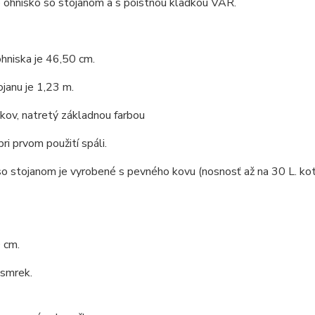
 ohnisko so stojanom a s poistnou kladkou VAR.
hniska je 46,50 cm.
janu je 1,23 m.
 kov, natretý základnou farbou
pri prvom použití spáli.
o stojanom je vyrobené s pevného kovu (nosnosť až na 30 L. kotl
 cm.
 smrek.