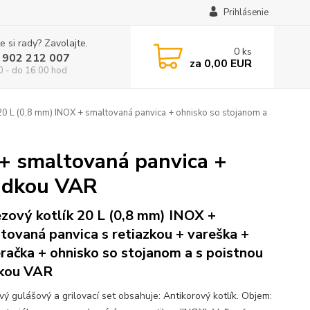
Prihlásenie
e si rady? Zavolajte.
0
ks
 902 212 007
za
0,00 EUR
0 - do 16:00 hod
20 L (0,8 mm) INOX + smaltovaná panvica + ohnisko so stojanom a
 + smaltovaná panvica +
ladkou VAR
zový kotlík 20 L (0,8 mm) INOX +
tovaná panvica s retiazkou + vareška +
račka + ohnisko so stojanom a s poistnou
kou VAR
vý gulášový a grilovací set obsahuje: Antikorový kotlík. Objem: