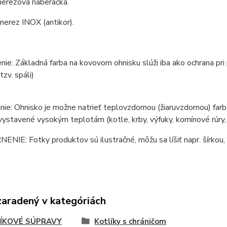
nerezová naberačka.
 nerez INOX (antikor).
ie: Základná farba na kovovom ohnisku slúži iba ako ochrana pri
tzv. spáli)
ie: Ohnisko je možne natrieť teplovzdornou (žiaruvzdornou) farb
vystavené vysokým teplotám (kotle, krby, výfuky, komínové rúry, p
IE: Fotky produktov sú ilustračné, môžu sa líšiť napr. šírkou, 
zaradený v kategóriách
ÍKOVÉ SÚPRAVY
Kotlíky s chráničom