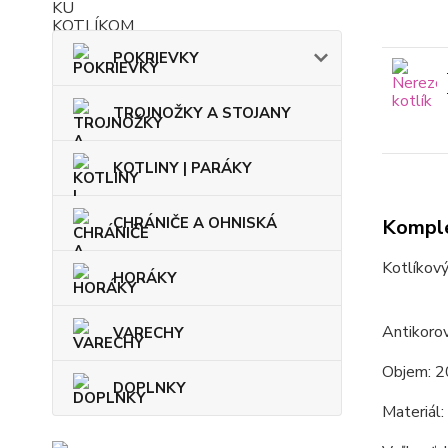
POKRIEVKY
TROJNOŽKY A STOJANY
KOTLINY | PARÁKY
CHRÁNIČE A OHNISKÁ
Komple
Kotlíkový
HORÁKY
Antikorov
VARECHY
Objem: 2
DOPLNKY
Materiál: