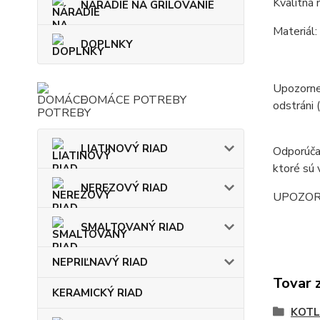
Kvalitná 
NÁRADIE NA GRILOVANIE
Materiál:
DOPLNKY
Upozornen
DOMÁCE POTREBY
odstráni (
LIATINOVÝ RIAD
Odporúčan
ktoré sú 
NEREZOVÝ RIAD
UPOZORNEN
SMALTOVANÝ RIAD
NEPRIĽNAVÝ RIAD
Tovar 
KERAMICKÝ RIAD
KOTL