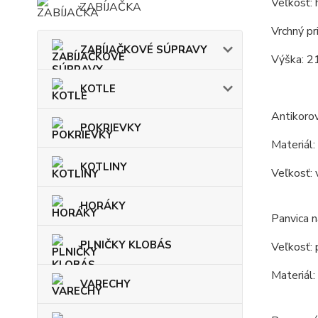
Veľkosť: 
ZABÍJAČKA
Vrchný pr
ZABÍJAČKOVÉ SÚPRAVY
Výška: 2
KOTLE
Antikorov
POKRIEVKY
Materiál:
KOTLINY
Veľkosť: 
HORÁKY
Panvica n
PLNIČKY KLOBÁS
Veľkosť: 
Materiál:
VARECHY