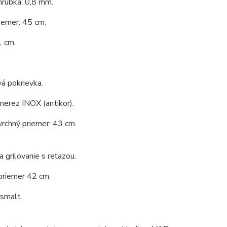
hrúbka: 0,8 mm.
iemer: 45 cm.
1 cm.
á pokrievka.
 nerez INOX (antikor).
vrchný priemer: 43 cm.
a grilovanie s reťazou.
priemer 42 cm.
 smalt.