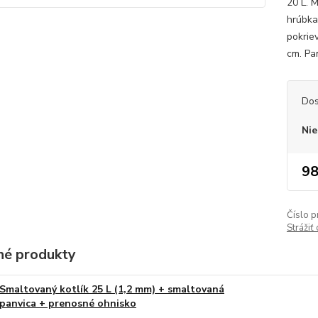
20 L. M
hrúbka
pokriev
cm. Pan
Dos
Nie
98
Číslo p
Strážiť
é produkty
Smaltovaný kotlík 25 L (1,2 mm) + smaltovaná
panvica + prenosné ohnisko