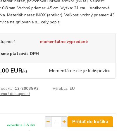
ateriál: nerez, povrchová úprava antikor (INOX). Veľkosť:
: 0,8 mm. Vrchný priemer: 45 cm. Výška: 21 cm. Antikorová
ka. Materiál: nerez INOX (antikor). Veľkosť: vrchný priemer: 43
vica na grilovanie s...
celý popis
tupnosť
momentálne vypredané
 sme platcovia DPH
,00 EUR
Momentálne nie je k dispozícii
/
ks
roduktu:
12-2008GP2
Výrobca:
EU
 cenu / dostupnosť
Pridať do košíka
expedícia 3-5 dní