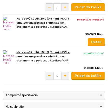
Pridať do košíka
Nerezový kotlík 20 L (0,8 mm) INOX +
momentálne vypredané
smaltovaná panvica + ohnisko so
stojanom a s poistnou kladkou VAR
98,00 EUR
/
ks
Detail
Nerezový kotlík 15 L (1,2 mm) INOX +
expedícia 3-5 dní
smaltovaná panvica + ohnisko so
stojanom a s poistnou kladkou VAR
110,00 EUR
/
ks
Pridať do košíka
Kompletné špecifikácie
Na stiahnutie