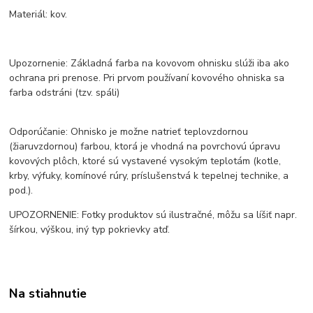
Materiál: kov.
Upozornenie: Základná farba na kovovom ohnisku slúži iba ako
ochrana pri prenose. Pri prvom používaní kovového ohniska sa
farba odstráni (tzv. spáli)
Odporúčanie: Ohnisko je možne natrieť teplovzdornou
(žiaruvzdornou) farbou, ktorá je vhodná na povrchovú úpravu
kovových plôch, ktoré sú vystavené vysokým teplotám (kotle,
krby, výfuky, komínové rúry, príslušenstvá k tepelnej technike, a
pod.).
UPOZORNENIE: Fotky produktov sú ilustračné, môžu sa líšiť napr.
šírkou, výškou, iný typ pokrievky atď.
Na stiahnutie