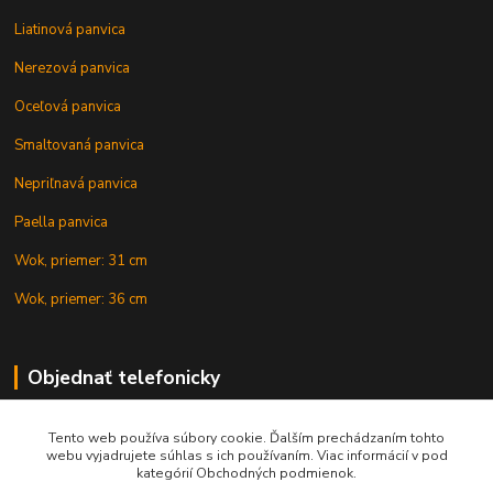
Liatinová panvica
Nerezová panvica
Oceľová panvica
Smaltovaná panvica
Nepriľnavá panvica
Paella panvica
Wok, priemer: 31 cm
Wok, priemer: 36 cm
Objednať telefonicky
Tento web používa súbory cookie. Ďalším prechádzaním tohto
+421 902 212 007
webu vyjadrujete súhlas s ich používaním. Viac informácií v pod
kategórií Obchodných podmienok.