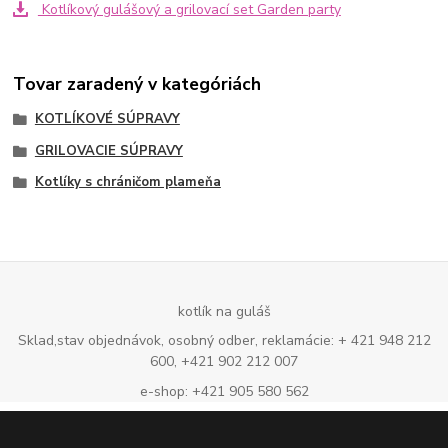
Kotlíkový gulášový a grilovací set Garden party
Tovar zaradený v kategóriách
KOTLÍKOVÉ SÚPRAVY
GRILOVACIE SÚPRAVY
Kotlíky s chráničom plameňa
kotlík na guláš
Sklad,stav objednávok, osobný odber, reklamácie: + 421 948 212
600, +421 902 212 007
e-shop: +421 905 580 562