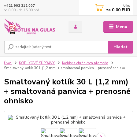
0
ks
+421 902 212 007
za
0,00 EUR
od 8:00 - do 16:00 hod
Menu
Hľadať
Úvod
KOTLÍKOVÉ SÚPRAVY
Kotlíky s chráničom plameňa
Smaltovaný kotlík 30 L (1,2 mm) + smaltovaná panvica + prenosné ohnisko
Smaltovaný kotlík 30 L (1,2 mm)
+ smaltovaná panvica + prenosné
ohnisko