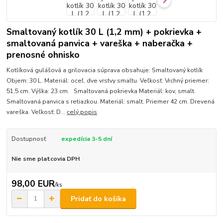
Smaltovaný kotlík 30 L (1,2 mm) + pokrievka +
smaltovaná panvica + vareška + naberačka +
prenosné ohnisko
Kotlíková gulášová a grilovacia súprava obsahuje: Smaltovaný kotlík
Objem: 30 L. Materiál: oceľ, dve vrstvy smaltu. Veľkosť: Vrchný priemer:
51,5 cm. Výška: 23 cm. Smaltovaná pokrievka Materiál: kov, smalt.
Smaltovaná panvica s retiazkou. Materiál: smalt. Priemer 42 cm. Drevená
vareška. Veľkosť: D...
celý popis
Dostupnosť
expedícia 3-5 dní
Nie sme platcovia DPH
98,00 EUR
/
ks
Pridať do košíka