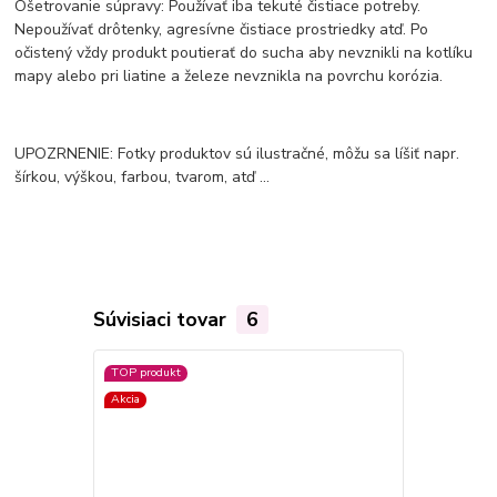
Ošetrovanie súpravy: Používať iba tekuté čistiace potreby.
Nepoužívať drôtenky, agresívne čistiace prostriedky atď. Po
očistený vždy produkt poutierať do sucha aby nevznikli na kotlíku
mapy alebo pri liatine a železe nevznikla na povrchu korózia.
UPOZRNENIE: Fotky produktov sú ilustračné, môžu sa líšiť napr.
šírkou, výškou, farbou, tvarom, atď ...
Súvisiaci tovar
6
TOP produkt
Akcia
Akcia