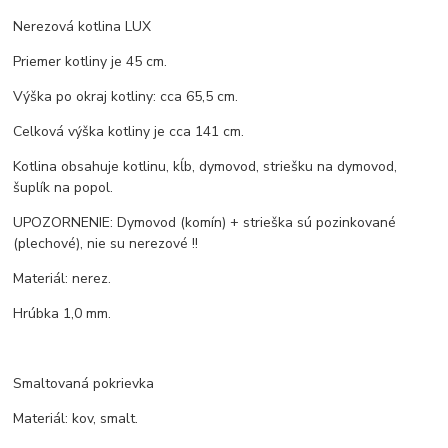
Nerezová kotlina LUX
Priemer kotliny je 45 cm.
Výška po okraj kotliny: cca 65,5 cm.
Celková výška kotliny je cca 141 cm.
Kotlina obsahuje kotlinu, kĺb, dymovod, striešku na dymovod,
šuplík na popol.
UPOZORNENIE: Dymovod (komín) + strieška sú pozinkované
(plechové), nie su nerezové !!
Materiál: nerez.
Hrúbka 1,0 mm.
Smaltovaná pokrievka
Materiál: kov, smalt.