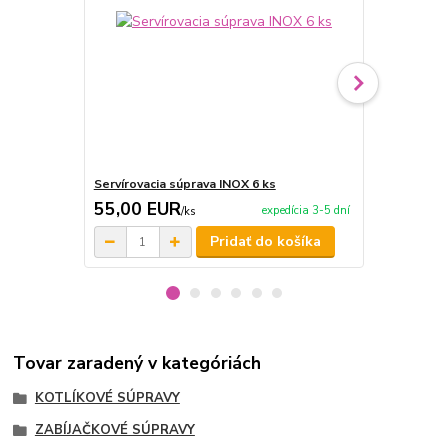
Servírovacia súprava INOX 6 ks
Servírovacia
55,00 EUR
209,00 
expedícia 3-5 dní
/
ks
Pridať do košíka
Tovar zaradený v kategóriách
KOTLÍKOVÉ SÚPRAVY
ZABÍJAČKOVÉ SÚPRAVY