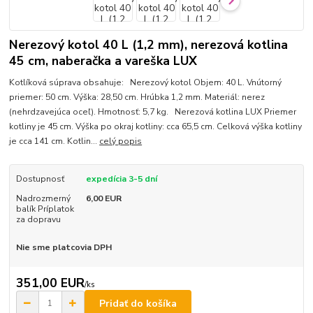
Nerezový kotol 40 L (1,2 mm), nerezová kotlina
45 cm, naberačka a vareška LUX
Kotlíková súprava obsahuje: Nerezový kotol Objem: 40 L. Vnútorný
priemer: 50 cm. Výška: 28,50 cm. Hrúbka 1,2 mm. Materiál: nerez
(nehrdzavejúca oceľ). Hmotnosť: 5,7 kg. Nerezová kotlina LUX Priemer
kotliny je 45 cm. Výška po okraj kotliny: cca 65,5 cm. Celková výška kotliny
je cca 141 cm. Kotlin...
celý popis
Dostupnosť
expedícia 3-5 dní
Nadrozmerný
6,00 EUR
balík Príplatok
za dopravu
Nie sme platcovia DPH
351,00 EUR
/
ks
Pridať do košíka