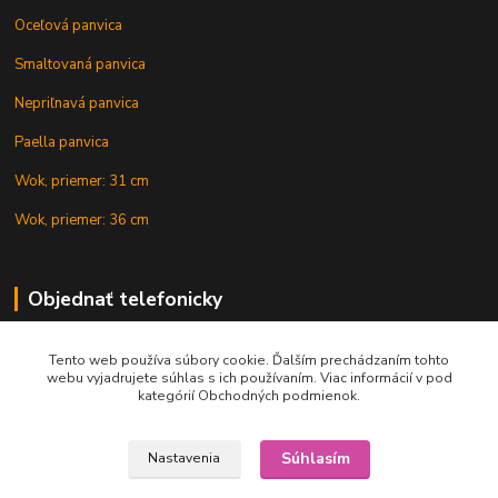
Oceľová panvica
Smaltovaná panvica
Nepriľnavá panvica
Paella panvica
Wok, priemer: 31 cm
Wok, priemer: 36 cm
Objednať telefonicky
Tento web používa súbory cookie. Ďalším prechádzaním tohto
+421 902 212 007
webu vyjadrujete súhlas s ich používaním. Viac informácií v pod
kategórií Obchodných podmienok.
Súhlasím
Nastavenia