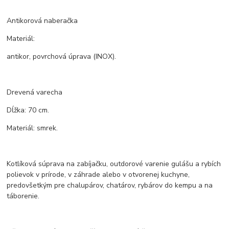
Antikorová naberačka
Materiál:
antikor, povrchová úprava (INOX).
Drevená varecha
Dĺžka: 70 cm.
Materiál: smrek.
Kotlíková súprava na zabíjačku, outdorové varenie gulášu a rybích
polievok v prírode, v záhrade alebo v otvorenej kuchyne,
predovšetkým pre chalupárov, chatárov, rybárov do kempu a na
táborenie.