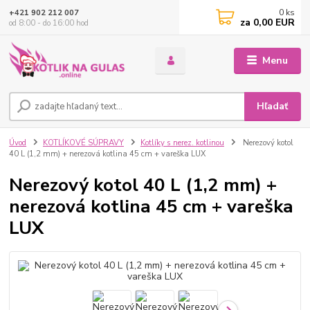
0
ks
+421 902 212 007
za
0,00 EUR
od 8:00 - do 16:00 hod
Menu
Hľadať
Úvod
KOTLÍKOVÉ SÚPRAVY
Kotlíky s nerez. kotlinou
Nerezový kotol
40 L (1,2 mm) + nerezová kotlina 45 cm + vareška LUX
Nerezový kotol 40 L (1,2 mm) +
nerezová kotlina 45 cm + vareška
LUX