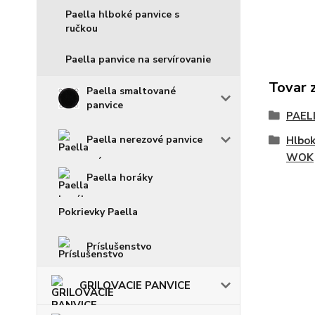
Paella hlboké panvice s
ručkou
Paella panvice na servírovanie
Tovar 
Paella smaltované
panvice
PAEL
Paella nerezové panvice
Hlbok
WOK
Paella horáky
Pokrievky Paella
Príslušenstvo
GRILOVACIE PANVICE