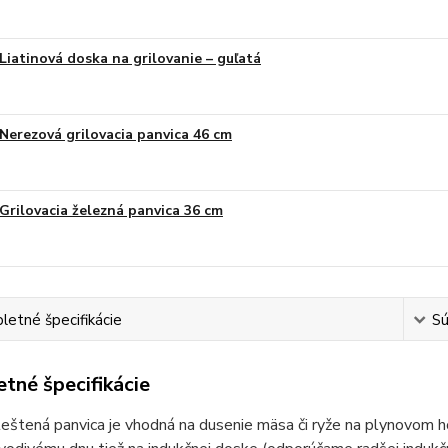
Liatinová doska na grilovanie – guľatá
Nerezová grilovacia panvica 46 cm
Grilovacia železná panvica 36 cm
etné špecifikácie
Sú
tné špecifikácie
eštená panvica je vhodná na dusenie mäsa či ryže na plynovom h