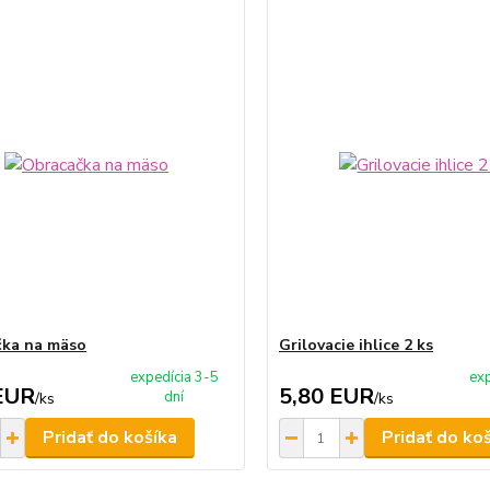
čka na mäso
Grilovacie ihlice 2 ks
expedícia 3-5
exp
EUR
5,80 EUR
dní
/
ks
/
ks
Pridať do košíka
Pridať do ko