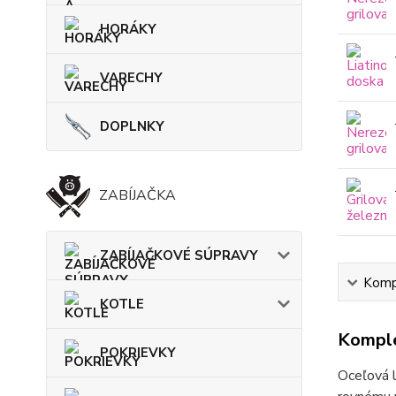
HORÁKY
VARECHY
DOPLNKY
ZABÍJAČKA
ZABÍJAČKOVÉ SÚPRAVY
Kompl
KOTLE
Komple
POKRIEVKY
Oceľová l