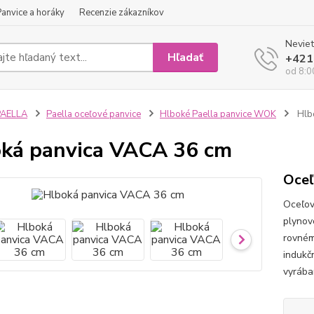
Panvice a horáky
Recenzie zákazníkov
Neviet
Hľadať
+421
od 8:0
PAELLA
Paella oceľové panvice
Hlboké Paella panvice WOK
Hlb
ká panvica VACA 36 cm
Oceľ
Oceľov
plynov
rovném
indukč
vyrába