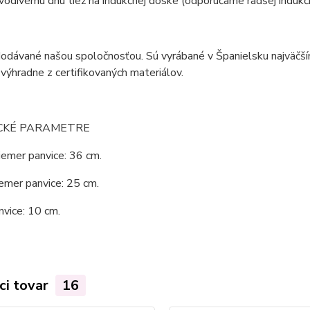
odivému dnu tiež na indukčnej doske (odporúčame radšej indukč
dodávané našou spoločnosťou. Sú vyrábané v Španielsku najväčš
výhradne z certifikovaných materiálov.
CKÉ PARAMETRE
iemer panvice: 36 cm.
emer panvice: 25 cm.
vice: 10 cm.
ci tovar
16