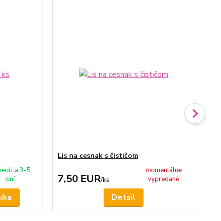
TO
Lis na cesnak s čističom
Pa
edícia 3-5
momentálne
7,50 EUR
1
dní
vypredané
/
ks
šíka
Detail