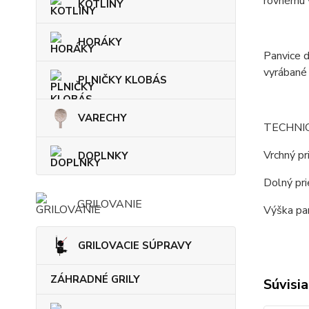
rovnému v
KOTLINY
HORÁKY
Panvice 
vyrábané 
PLNIČKY KLOBÁS
VARECHY
TECHNI
Vrchný pr
DOPLNKY
Dolný pri
GRILOVANIE
Výška pan
GRILOVACIE SÚPRAVY
ZÁHRADNÉ GRILY
Súvisia