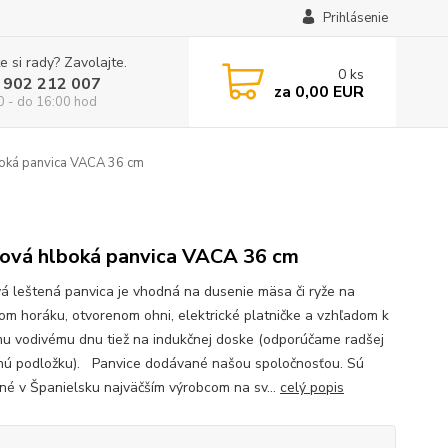
Prihlásenie
e si rady? Zavolajte.
0
ks
 902 212 007
za
0,00 EUR
0 - do 16:00 hod
oká panvica VACA 36 cm
ová hlboká panvica VACA 36 cm
á leštená panvica je vhodná na dusenie mäsa či ryže na
om horáku, otvorenom ohni, elektrické platničke a vzhľadom k
u vodivému dnu tiež na indukčnej doske (odporúčame radšej
nú podložku). Panvice dodávané našou spoločnosťou. Sú
né v Španielsku najväčším výrobcom na sv...
celý popis