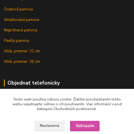
Oceľová panvica
Smaltovaná panvica
Nepriľnavá panvica
Paella panvica
Wok, priemer: 31 cm
Wok, priemer: 36 cm
Objednať telefonicky
Tento web používa súbory cookie. Ďalším prechádzaním tohto
+421 902 212 007
webu vyjadrujete súhlas s ich používaním. Viac informácií v pod
kategórií Obchodných podmienok.
Súhlasím
Nastavenia