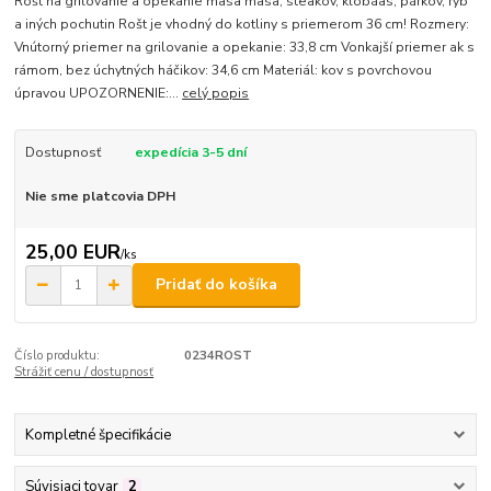
Rošt na grilovanie a opekanie mäsa mäsa, steakov, klobáas, párkov, rýb
a iných pochutin Rošt je vhodný do kotliny s priemerom 36 cm! Rozmery:
Vnútorný priemer na grilovanie a opekanie: 33,8 cm Vonkajší priemer ak s
rámom, bez úchytných háčikov: 34,6 cm Materiál: kov s povrchovou
úpravou UPOZORNENIE:...
celý popis
Dostupnosť
expedícia 3-5 dní
Nie sme platcovia DPH
25,00 EUR
/
ks
Pridať do košíka
Číslo produktu:
0234ROST
Strážiť cenu / dostupnosť
Kompletné špecifikácie
Súvisiaci tovar
2