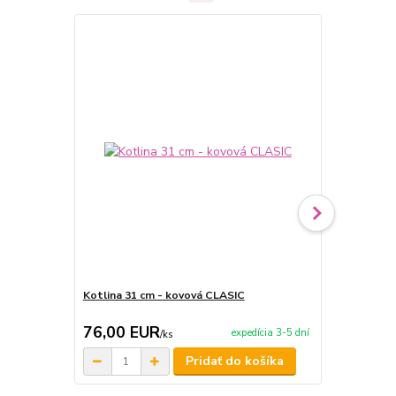
Novinka
Kotlina 31 cm - kovová CLASIC
Teflónová po
grilovanie 3
76,00 EUR
5,90 EU
expedícia 3-5 dní
/
ks
Pridať do košíka