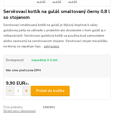
Servírovací kotlík na guláš smaltovaný čierny 0,8 l
so stojanom
Servírovací smaltovaný kotlík na guláš je štýlový doplnok k vašej
gulášovej párty na záhrade s priateľmi ale dostanete v ňom guláš aj v
reštauráciách. Servírovací gulášový kotlík sa používa buď samostatne
alebo zavesený na servírovacom stojane. Servírovací stojan má plôšku
na ktorej sa zapaľuje čajo...
celý popis
Dostupnosť
expedícia 3-5 dní
Nie sme platcovia DPH
9,90 EUR
/
ks
Pridať do košíka
Číslo produktu:
1680801
Strážiť cenu / dostupnosť