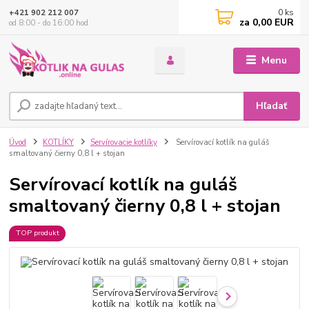
0
ks
+421 902 212 007
za
0,00 EUR
od 8:00 - do 16:00 hod
Menu
Hľadať
Úvod
KOTLÍKY
Servírovacie kotlíky
Servírovací kotlík na guláš
smaltovaný čierny 0,8 l + stojan
Servírovací kotlík na guláš
smaltovaný čierny 0,8 l + stojan
TOP produkt