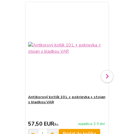
TOP produkt
Antikorový kotlík 10 L + pokrievka + stojan
Antikorový k
s kladkou VAR
stojan s kl
57,50 EUR
70,50 E
expedícia 3-5 dní
/
ks
Pridať do košíka