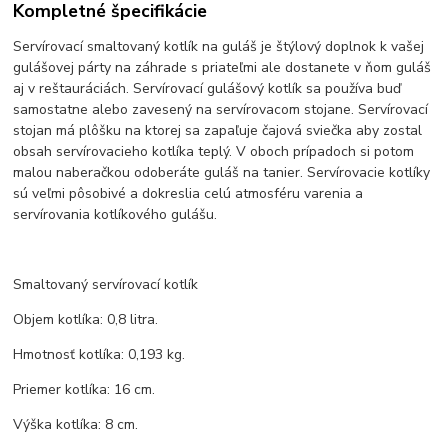
Kompletné špecifikácie
Servírovací smaltovaný kotlík na guláš je štýlový doplnok k vašej
gulášovej párty na záhrade s priateľmi ale dostanete v ňom guláš
aj v reštauráciách. Servírovací gulášový kotlík sa používa buď
samostatne alebo zavesený na servírovacom stojane. Servírovací
stojan má plôšku na ktorej sa zapaľuje čajová sviečka aby zostal
obsah servírovacieho kotlíka teplý. V oboch prípadoch si potom
malou naberačkou odoberáte guláš na tanier. Servírovacie kotlíky
sú veľmi pôsobivé a dokreslia celú atmosféru varenia a
servírovania kotlíkového gulášu.
Smaltovaný servírovací kotlík
Objem kotlíka: 0,8 litra.
Hmotnosť kotlíka: 0,193 kg.
Priemer kotlíka: 16 cm.
Výška kotlíka: 8 cm.