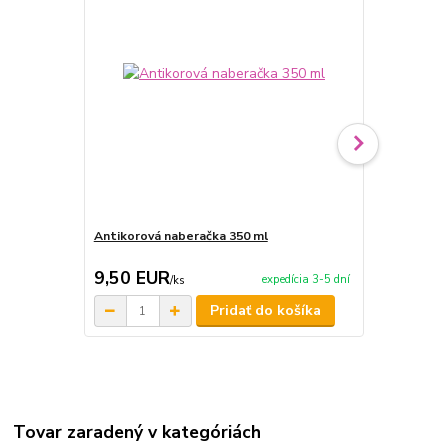
Antikorová naberačka 350 ml
Horák 7 kW 
príslušenst
9,50 EUR
65,00 E
expedícia 3-5 dní
/
ks
Pridať do košíka
Tovar zaradený v kategóriách