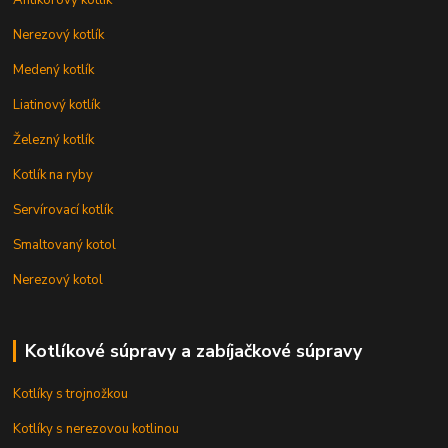
Antikorový kotlík
Nerezový kotlík
Medený kotlík
Liatinový kotlík
Železný kotlík
Kotlík na ryby
Servírovací kotlík
Smaltovaný kotol
Nerezový kotol
Kotlíkové súpravy a zabíjačkové súpravy
Kotlíky s trojnožkou
Kotlíky s nerezovou kotlinou