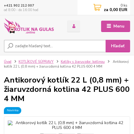
0
ks
+421 902 212 007
za
0,00 EUR
od 8:00 - do 16:00 hod
Menu
Hľadať
Úvod
KOTLÍKOVÉ SÚPRAVY
Kotlíky s žiaruvzdor. kotlinou
Antikorový
kotlík 22 L (0,8 mm) + žiaruvzdorná kotlina 42 PLUS 600 4 MM
Antikorový kotlík 22 L (0,8 mm) +
žiaruvzdorná kotlina 42 PLUS 600
4 MM
Novinka