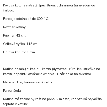
Kovová kotlina natretá špeciálnou, ochrannou žiaruvzdornou
farbou.
Farba je odolná až do 600 ° C.
Rozmer kotliny:
Priemer: 42 cm.
Celková výška: 118 cm.
Hrúbka kotliny: 1 mm.
Kotlina obsahuje: kotlinu, komín (dymovod): rúra, kĺb, strieška na
komín, popolník, otváracie dvierka (+ záklopka na dvierka).
Materiál: kov, žiaruvzdorná farba.
Farba: šedá.
Kotlina má zosilnený rošt na popol v mieste, kde vzniká najväčšia
teplota v kotline.