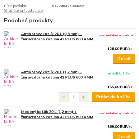
Číslo produktu:
012208426004MM
Strážiť cenu / dostupnosť
Podobné produkty
Antikorový kotlík 20 L (0,8 mm) +
momentálne vypredané
žiaruvzdorná kotlina 42 PLUS 600 4 MM
128,00 EUR
/
ks
Detail
Antikorový kotlík 20 L (1,2 mm) +
expedícia 3-5 dní
žiaruvzdorná kotlina 42 PLUS 600 4 MM
155,00 EUR
/
ks
Pridať do košíka
Medený kotlík 20 L (1,2 mm) +
momentálne vypredané
žiaruvzdorná kotlina 42 PLUS 600 4 MM
369,00 EUR
/
ks
Detail