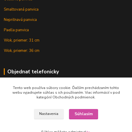
Smaltovaná panvica
Nepriľnavá panvica
Paella panvica
Wok, priemer: 31 cm
Wok, priemer: 36 cm
Objednať telefonicky
Tento web používa súbory cookie. Ďalším prechádzaním tohto
+421 902 212 007
webu vyjadrujete súhlas s ich používaním. Viac informácií v pod
kategórií Obchodných podmienok.
Súhlasím
Nastavenia
Copyright © 2015-2020 KOTLIK NA GULAS.online, všetky práva vyhradené