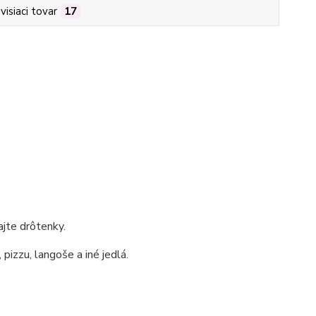
visiaci tovar
17
jte drôtenky.
pizzu, langoše a iné jedlá.