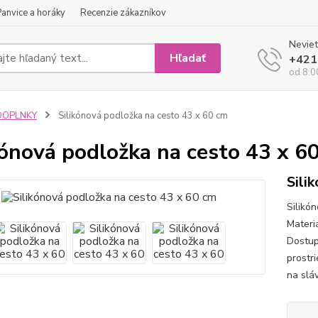
Panvice a horáky
Recenzie zákazníkov
Neviet
Hľadať
+421
od 8:0
DOPLNKY
Silikónová podložka na cesto 43 x 60 cm
kónová podložka na cesto 43 x 6
Sili
Silikó
Materiá
Dostup
prostr
na slá