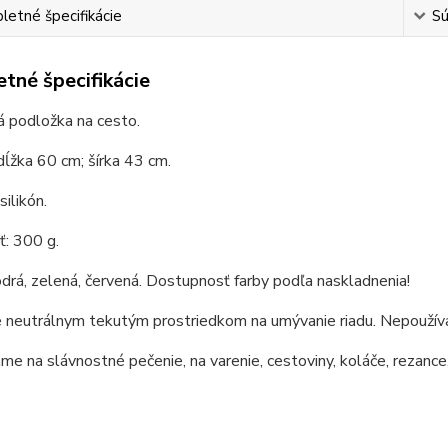
etné špecifikácie
Sú
tné špecifikácie
á podložka na cesto.
dĺžka 60 cm; šírka 43 cm.
silikón.
: 300 g.
drá, zelená, červená. Dostupnosť farby podľa naskladnenia!
 neutrálnym tekutým prostriedkom na umývanie riadu. Nepoužíva
e na slávnostné pečenie, na varenie, cestoviny, koláče, rezance, 