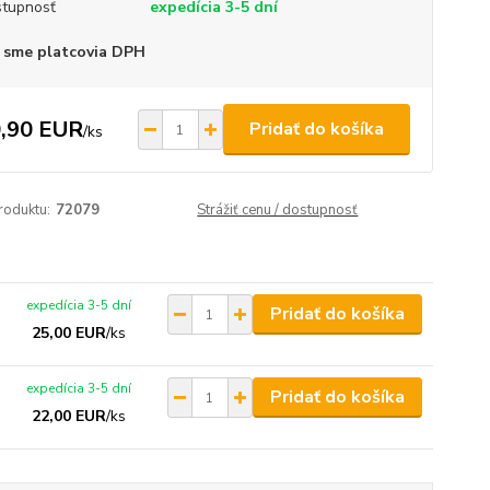
tupnosť
expedícia 3-5 dní
 sme platcovia DPH
,90 EUR
Pridať do košíka
/
ks
roduktu:
72079
Strážiť cenu / dostupnosť
expedícia 3-5 dní
Pridať do košíka
25,00 EUR
/
ks
expedícia 3-5 dní
Pridať do košíka
22,00 EUR
/
ks