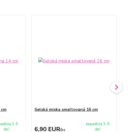
 cm
Selská miska smaltovaná 16 cm
Ne
edícia 3-5
expedícia 3-5
6,90 EUR
3
dní
dní
/
ks