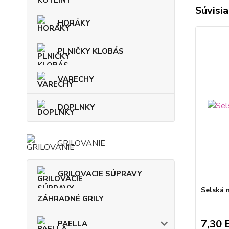
Súvisia
HORÁKY
PLNIČKY KLOBÁS
VARECHY
DOPLNKY
GRILOVANIE
GRILOVACIE SÚPRAVY
Selská 
ZÁHRADNÉ GRILY
7,30 
PAELLA