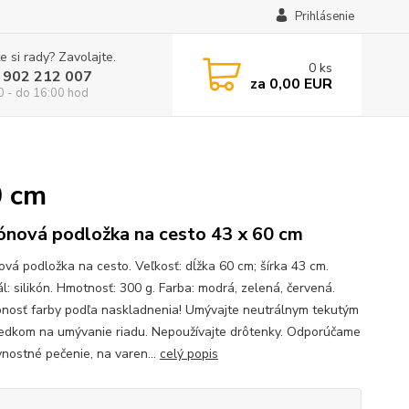
Prihlásenie
e si rady? Zavolajte.
0
ks
 902 212 007
za
0,00 EUR
0 - do 16:00 hod
0 cm
kónová podložka na cesto 43 x 60 cm
nová podložka na cesto. Veľkosť: dĺžka 60 cm; šírka 43 cm.
l: silikón. Hmotnosť: 300 g. Farba: modrá, zelená, červená.
nosť farby podľa naskladnenia! Umývajte neutrálnym tekutým
iedkom na umývanie riadu. Nepoužívajte drôtenky. Odporúčame
vnostné pečenie, na varen...
celý popis