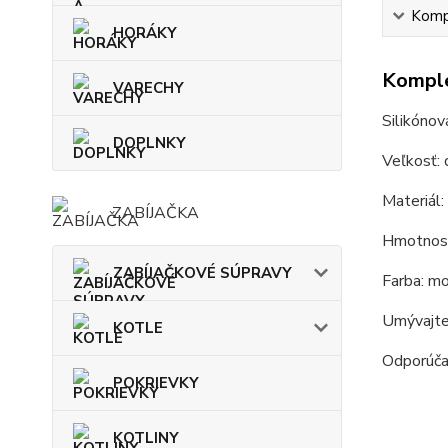
Kompl
HORÁKY
Komple
VARECHY
Silikónov
DOPLNKY
Veľkosť: 
Materiál: 
ZABÍJAČKA
Hmotnosť
ZABÍJAČKOVÉ SÚPRAVY
Farba: mo
Umývajte
KOTLE
Odporúčam
POKRIEVKY
KOTLINY