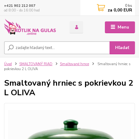
0
ks
+421 902 212 007
za
0,00 EUR
od 8:00 - do 16:00 hod
Menu
Hľadať
Úvod
SMALTOVANÝ RIAD
Smaltované hrnce
Smaltovaný hrniec s
pokrievkou 2 L OLIVA
Smaltovaný hrniec s pokrievkou 2
L OLIVA