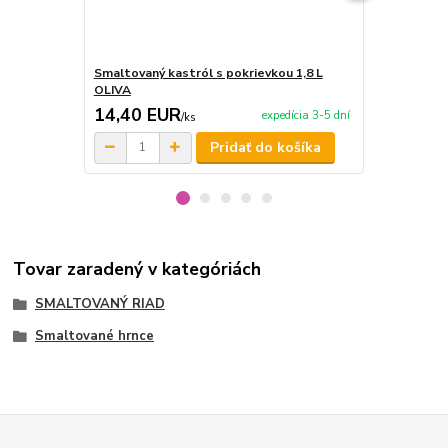
Smaltovaný kastról s pokrievkou 1,8 L
Smaltovaný k
OLIVA
OLIVA
14,40 EUR
16,00 E
expedícia 3-5 dní
/
ks
Pridať do košíka
Tovar zaradený v kategóriách
SMALTOVANÝ RIAD
Smaltované hrnce