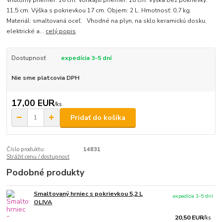
Vnútorný priemer: 16 cm. Vonkajší priemer: 18 cm. Výška bez pokrievky:
11,5 cm. Výška s pokrievkou 17 cm. Objem: 2 L. Hmotnosť: 0,7 kg.
Materiál: smaltovaná oceľ. Vhodné na plyn, na sklo keramickú dosku,
elektrické a...
celý popis
Dostupnosť
expedícia 3-5 dní
Nie sme platcovia DPH
17,00 EUR
/
ks
Pridať do košíka
Číslo produktu:
14831
Strážiť cenu / dostupnosť
Podobné produkty
Smaltovaný hrniec s pokrievkou 5,2 L
expedícia 3-5 dní
OLIVA
20,50 EUR
/
ks