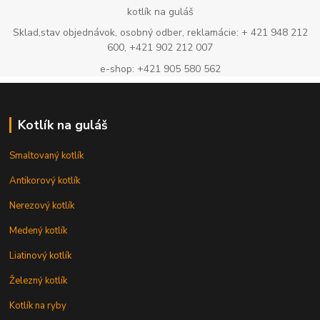
kotlík na guláš
Sklad,stav objednávok, osobný odber, reklamácie: + 421 948 212
600, +421 902 212 007
e-shop: +421 905 580 562
Kotlík na guláš
Smaltovaný kotlík
Antikorový kotlík
Nerezový kotlík
Medený kotlík
Liatinový kotlík
Železný kotlík
Kotlík na ryby