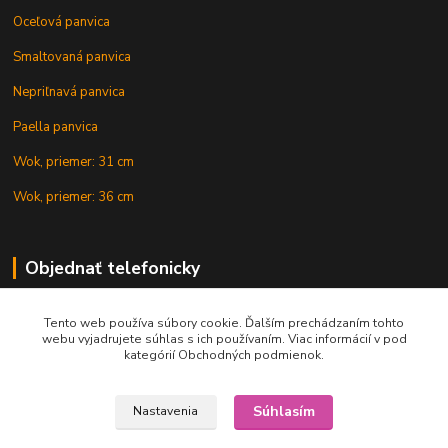
Oceľová panvica
Smaltovaná panvica
Nepriľnavá panvica
Paella panvica
Wok, priemer: 31 cm
Wok, priemer: 36 cm
Objednať telefonicky
Tento web používa súbory cookie. Ďalším prechádzaním tohto
+421 902 212 007
webu vyjadrujete súhlas s ich používaním. Viac informácií v pod
kategórií Obchodných podmienok.
Súhlasím
Nastavenia