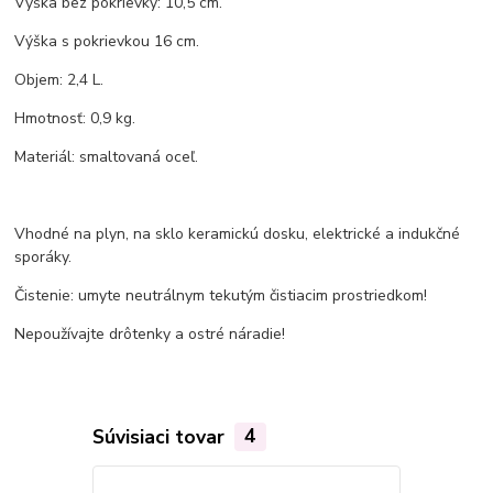
Výška bez pokrievky: 10,5 cm.
Výška s pokrievkou 16 cm.
Objem: 2,4 L.
Hmotnosť: 0,9 kg.
Materiál: smaltovaná oceľ.
Vhodné na plyn, na sklo keramickú dosku, elektrické a indukčné
sporáky.
Čistenie: umyte neutrálnym tekutým čistiacim prostriedkom!
Nepoužívajte drôtenky a ostré náradie!
Súvisiaci tovar
4