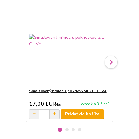
Smaltovaný hrniec s pokrievkou 2 L OLIVA
Smaltovaný 
17,00 EUR
20,50 E
expedícia 3-5 dní
/
ks
Pridať do košíka