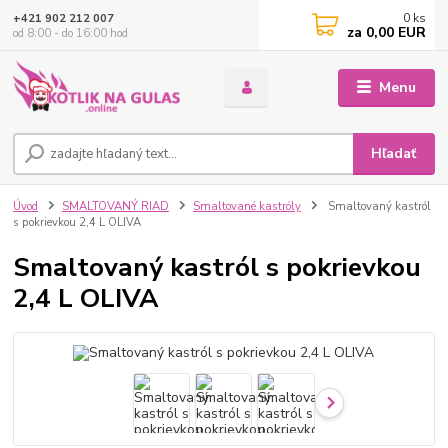
0
ks
+421 902 212 007
za
0,00 EUR
od 8:00 - do 16:00 hod
Menu
Hľadať
Úvod
SMALTOVANÝ RIAD
Smaltované kastróly
Smaltovaný kastról
s pokrievkou 2,4 L OLIVA
Smaltovaný kastról s pokrievkou
2,4 L OLIVA