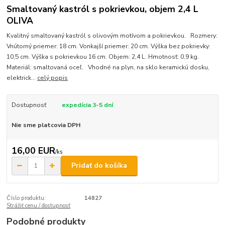
Smaltovaný kastról s pokrievkou, objem 2,4 L
OLIVA
Kvalitný smaltovaný kastról s olivovým motívom a pokrievkou. Rozmery:
Vnútorný priemer: 18 cm. Vonkajší priemer: 20 cm. Výška bez pokrievky:
10,5 cm. Výška s pokrievkou 16 cm. Objem: 2,4 L. Hmotnosť: 0,9 kg.
Materiál: smaltovaná oceľ. Vhodné na plyn, na sklo keramickú dosku,
elektrick...
celý popis
Dostupnosť
expedícia 3-5 dní
Nie sme platcovia DPH
16,00 EUR
/
ks
Pridať do košíka
Číslo produktu:
14827
Strážiť cenu / dostupnosť
Podobné produkty