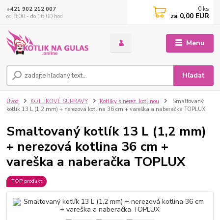
0
ks
+421 902 212 007
za
0,00 EUR
od 8:00 - do 16:00 hod
Menu
Hľadať
Úvod
KOTLÍKOVÉ SÚPRAVY
Kotlíky s nerez. kotlinou
Smaltovaný
kotlík 13 L (1,2 mm) + nerezová kotlina 36 cm + vareška a naberačka TOPLUX
Smaltovaný kotlík 13 L (1,2 mm)
+ nerezová kotlina 36 cm +
vareška a naberačka TOPLUX
TOP produkt