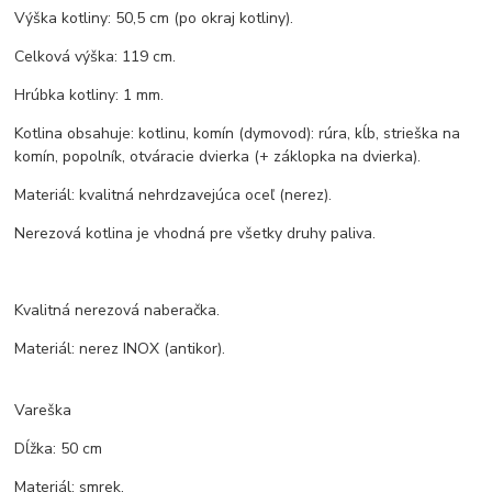
Výška kotliny: 50,5 cm (po okraj kotliny).
Celková výška: 119 cm.
Hrúbka kotliny: 1 mm.
Kotlina obsahuje: kotlinu, komín (dymovod): rúra, kĺb, strieška na
komín, popolník, otváracie dvierka (+ záklopka na dvierka).
Materiál: kvalitná nehrdzavejúca oceľ (nerez).
Nerezová kotlina je vhodná pre všetky druhy paliva.
Kvalitná nerezová naberačka.
Materiál: nerez INOX (antikor).
Vareška
Dĺžka: 50 cm
Materiál: smrek.