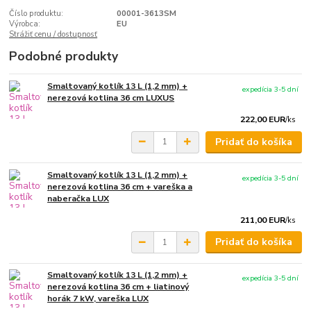
Číslo produktu:
00001-3613SM
Výrobca:
EU
Strážiť cenu / dostupnosť
Podobné produkty
Smaltovaný kotlík 13 L (1,2 mm) +
expedícia 3-5 dní
nerezová kotlina 36 cm LUXUS
222,00 EUR
/
ks
Pridať do košíka
Smaltovaný kotlík 13 L (1,2 mm) +
expedícia 3-5 dní
nerezová kotlina 36 cm + vareška a
naberačka LUX
211,00 EUR
/
ks
Pridať do košíka
Smaltovaný kotlík 13 L (1,2 mm) +
expedícia 3-5 dní
nerezová kotlina 36 cm + liatinový
horák 7 kW, vareška LUX