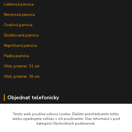
Liatinová panvica
Nerezová panvica
Oceľová panvica
Smaltovaná panvica
Nepriľnavá panvica
Paella panvica
Wok, priemer: 31 cm
Wok, priemer: 36 cm
Objednať telefonicky
Tento web používa súbory cookie. Ďalším prechádzaním tohto
+421 902 212 007
webu vyjadrujete súhlas s ich používaním. Viac informácií v pod
kategórií Obchodných podmienok.