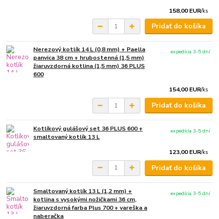
158,00 EUR
/
ks
Pridať do košíka
Nerezový kotlík 14 L (0,8 mm) + Paella
expedícia 3-5 dní
panvica 38 cm + hrubostenná (1,5 mm)
žiaruvzdorná kotlina (1,5 mm) 36 PLUS
600
154,00 EUR
/
ks
Pridať do košíka
Kotlíkový gulášový set 36 PLUS 600 +
expedícia 3-5 dní
smaltovaný kotlík 13 L
123,00 EUR
/
ks
Pridať do košíka
Smaltovaný kotlík 13 L (1,2 mm) +
expedícia 3-5 dní
kotlina s vysokými nožičkami 36 cm,
žiaruvzdorná farba Plus 700 + vareška a
naberačka