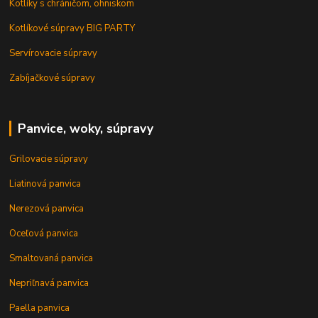
Kotlíky s chráničom, ohniskom
Kotlíkové súpravy BIG PARTY
Servírovacie súpravy
Zabíjačkové súpravy
Panvice, woky, súpravy
Grilovacie súpravy
Liatinová panvica
Nerezová panvica
Oceľová panvica
Smaltovaná panvica
Nepriľnavá panvica
Paella panvica