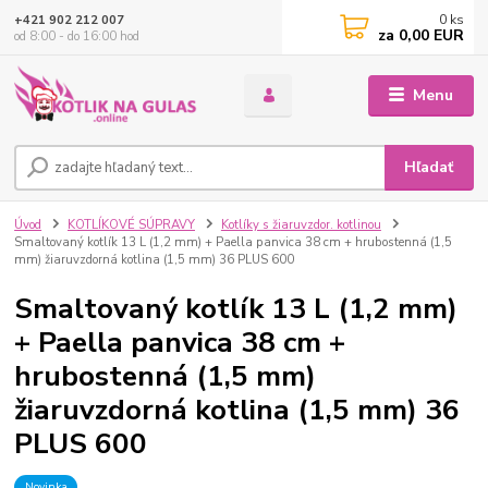
0
ks
+421 902 212 007
za
0,00 EUR
od 8:00 - do 16:00 hod
Menu
Hľadať
Úvod
KOTLÍKOVÉ SÚPRAVY
Kotlíky s žiaruvzdor. kotlinou
Smaltovaný kotlík 13 L (1,2 mm) + Paella panvica 38 cm + hrubostenná (1,5
mm) žiaruvzdorná kotlina (1,5 mm) 36 PLUS 600
Smaltovaný kotlík 13 L (1,2 mm)
+ Paella panvica 38 cm +
hrubostenná (1,5 mm)
žiaruvzdorná kotlina (1,5 mm) 36
PLUS 600
Novinka