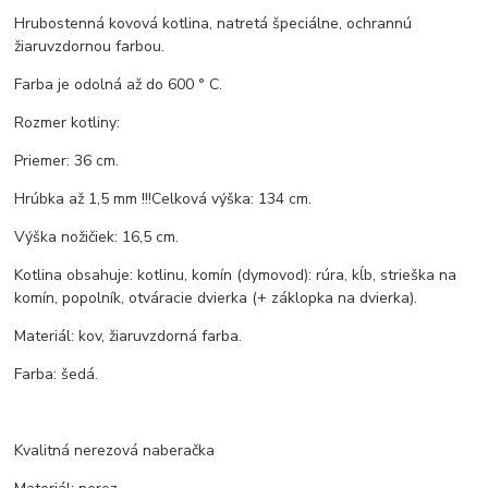
Hrubostenná kovová kotlina, natretá špeciálne, ochrannú
žiaruvzdornou farbou.
Farba je odolná až do 600 ° C.
Rozmer kotliny:
Priemer: 36 cm.
Hrúbka až 1,5 mm !!!Celková výška: 134 cm.
Výška nožičiek: 16,5 cm.
Kotlina obsahuje: kotlinu, komín (dymovod): rúra, kĺb, strieška na
komín, popolník, otváracie dvierka (+ záklopka na dvierka).
Materiál: kov, žiaruvzdorná farba.
Farba: šedá.
Kvalitná nerezová naberačka