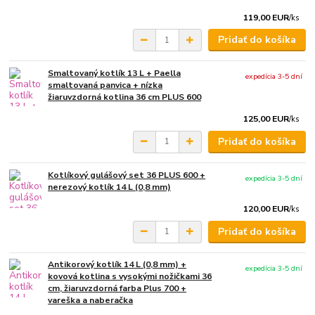
119,00 EUR
/
ks
Pridať do košíka
Smaltovaný kotlík 13 L + Paella
expedícia 3-5 dní
smaltovaná panvica + nízka
žiaruvzdorná kotlina 36 cm PLUS 600
125,00 EUR
/
ks
Pridať do košíka
Kotlíkový gulášový set 36 PLUS 600 +
expedícia 3-5 dní
nerezový kotlík 14 L (0,8 mm)
120,00 EUR
/
ks
Pridať do košíka
Antikorový kotlík 14 L (0,8 mm) +
expedícia 3-5 dní
kovová kotlina s vysokými nožičkami 36
cm, žiaruvzdorná farba Plus 700 +
vareška a naberačka