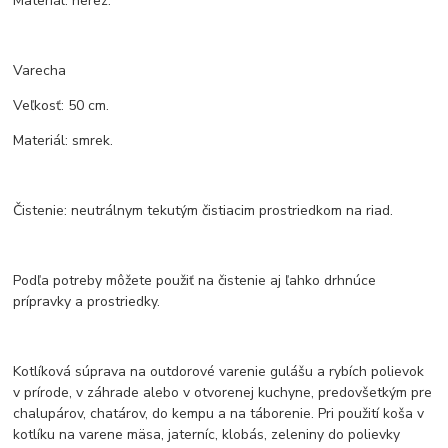
Materiál: nerez.
Varecha
Veľkosť: 50 cm.
Materiál: smrek.
Čistenie: neutrálnym tekutým čistiacim prostriedkom na riad.
Podľa potreby môžete použiť na čistenie aj ľahko drhnúce
prípravky a prostriedky.
Kotlíková súprava na outdorové varenie gulášu a rybích polievok
v prírode, v záhrade alebo v otvorenej kuchyne, predovšetkým pre
chalupárov, chatárov, do kempu a na táborenie. Pri použití koša v
kotlíku na varene mäsa, jaterníc, klobás, zeleniny do polievky