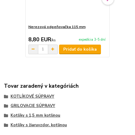
Nerezová odpeňovačka 115 mm
Smaltovaná
8,80 EUR
6,50 EU
expedícia 3-5 dní
/
ks
Pridať do košíka
Tovar zaradený v kategóriách
KOTLÍKOVÉ SÚPRAVY
GRILOVACIE SÚPRAVY
Kotlíky s 1,5 mm kotlinou
Kotlíky s žiaruvzdor. kotlinou