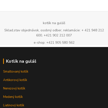
kotlík na guláš
Sklad,stav objednávok, osobný odber, reklamácie: + 421 948 212
600, +421 902 212 007
e-shop: +421 905 580 562
Kotlík na guláš
Smaltovaný kotlík
Antikorový kotlík
Nerezový kotlík
Medený kotlík
Liatinový kotlík