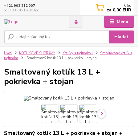
0
ks
+421 902 212 007
za
0,00 EUR
od 8:00 - do 16:00 hod
Menu
Hľadať
Úvod
KOTLÍKOVÉ SÚPRAVY
Kotlíky s trojnožkou
Smaltovaný kotlík +
trojnožka
Smaltovaný kotlík 13 L + pokrievka + stojan
Smaltovaný kotlík 13 L +
pokrievka + stojan
Smaltovaný kotlík 13 L + pokrievka + stojan +