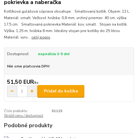
pokrievka a naberačka
Kotlíková gulášová súprava obsahuje: Smaltovaný kotlík. Objem: 13 L.
Materiál: smalt. Veľkosť: hrúbka: 0,8 mm, vrchný priemer: 40 cm, výška:
17,5 cm. Smaltovaná pokrievka Materiál: kov, smalt. Stojan na kotlík.
Výška: 1,25 m, hrúbka 8 mm. Ideálny stojan pre kotlíky do 25 litrov.
Materiál: vyro...
celý popis
Dostupnosť
expedícia 3-5 dní
Nie sme platcovia DPH
51,50 EUR
/
ks
Pridať do košíka
Číslo produktu:
01115
Strážiť cenu / dostupnosť
Podobné produkty