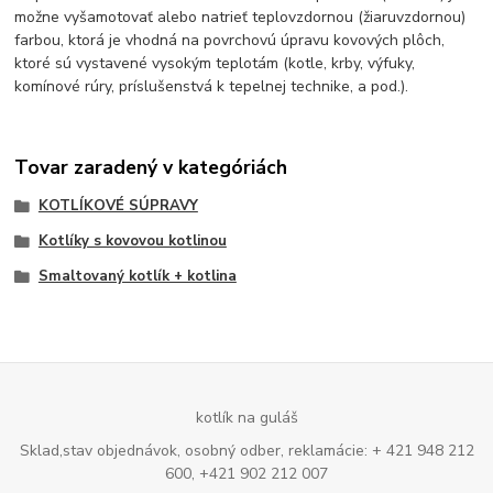
možne vyšamotovať alebo natrieť teplovzdornou (žiaruvzdornou)
farbou, ktorá je vhodná na povrchovú úpravu kovových plôch,
ktoré sú vystavené vysokým teplotám (kotle, krby, výfuky,
komínové rúry, príslušenstvá k tepelnej technike, a pod.).
Tovar zaradený v kategóriách
KOTLÍKOVÉ SÚPRAVY
Kotlíky s kovovou kotlinou
Smaltovaný kotlík + kotlina
kotlík na guláš
Sklad,stav objednávok, osobný odber, reklamácie: + 421 948 212
600, +421 902 212 007