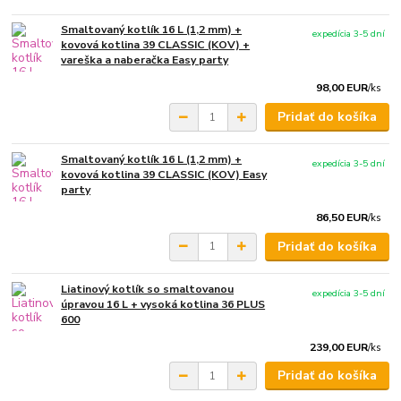
Smaltovaný kotlík 16 L (1,2 mm) +
expedícia 3-5 dní
kovová kotlina 39 CLASSIC (KOV) +
vareška a naberačka Easy party
98,00 EUR
/
ks
Pridať do košíka
Smaltovaný kotlík 16 L (1,2 mm) +
expedícia 3-5 dní
kovová kotlina 39 CLASSIC (KOV) Easy
party
86,50 EUR
/
ks
Pridať do košíka
Liatinový kotlík so smaltovanou
expedícia 3-5 dní
úpravou 16 L + vysoká kotlina 36 PLUS
600
239,00 EUR
/
ks
Pridať do košíka