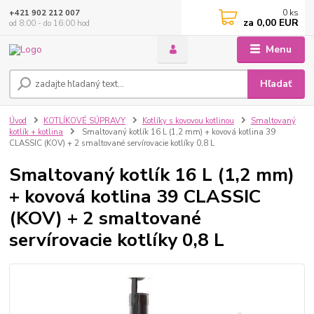
0
ks
+421 902 212 007
za
0,00 EUR
od 8:00 - do 16:00 hod
Menu
Hľadať
Úvod
KOTLÍKOVÉ SÚPRAVY
Kotlíky s kovovou kotlinou
Smaltovaný
kotlík + kotlina
Smaltovaný kotlík 16 L (1,2 mm) + kovová kotlina 39
CLASSIC (KOV) + 2 smaltované servírovacie kotlíky 0,8 L
Smaltovaný kotlík 16 L (1,2 mm)
+ kovová kotlina 39 CLASSIC
(KOV) + 2 smaltované
servírovacie kotlíky 0,8 L