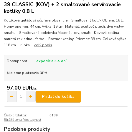
39 CLASSIC (KOV) + 2 smaltované servírovacie
kotlíky 0,8 L
Kotlíková gulášová súprava obsahuje: Smaltovaný kotlík Objem: 16 L.
Horný priemer: 44 cm. Výška: 19 cm. Materiál: oceľový plech, dve vrstvy
smaltu. Smaltovaná pokrievka Materiál: kov, smalt. Kovová kotlina
natretá základnou farbou. Rozmer kotliny: Priemer: 39 cm. Celková výška:
118 cm. Hrúbka ...
celý popis
Dostupnosť
expedícia 3-5 dní
Nie sme platcovia DPH
97,00 EUR
/
ks
Pridať do košíka
Číslo produktu:
0139
Strážiť cenu / dostupnosť
Podobné produkty