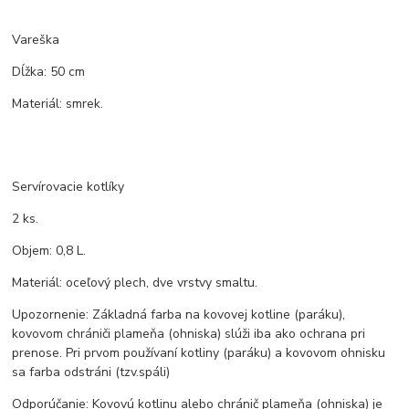
Vareška
Dĺžka: 50 cm
Materiál: smrek.
Servírovacie kotlíky
2 ks.
Objem: 0,8 L.
Materiál: oceľový plech, dve vrstvy smaltu.
Upozornenie: Základná farba na kovovej kotline (paráku),
kovovom chrániči plameňa (ohniska) slúži iba ako ochrana pri
prenose. Pri prvom používaní kotliny (paráku) a kovovom ohnisku
sa farba odstráni (tzv.spáli)
Odporúčanie: Kovovú kotlinu alebo chránič plameňa (ohniska) je