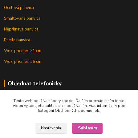
Oceľová panvica
Smaltovaná panvica
Nepriľnavá panvica
Paella panvica
Wok, priemer: 31 cm
Wok, priemer: 36 cm
Objednať telefonicky
Tento web používa súbory cookie. Ďalším prechádzaním tohto
+421 902 212 007
webu vyjadrujete súhlas s ich používaním. Viac informácií v pod
kategórií Obchodných podmienok.
Súhlasím
Nastavenia