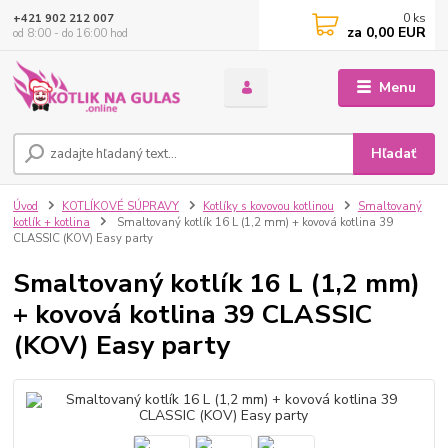
0
ks
+421 902 212 007
za
0,00 EUR
od 8:00 - do 16:00 hod
Menu
Hľadať
Úvod
KOTLÍKOVÉ SÚPRAVY
Kotlíky s kovovou kotlinou
Smaltovaný
kotlík + kotlina
Smaltovaný kotlík 16 L (1,2 mm) + kovová kotlina 39
CLASSIC (KOV) Easy party
Smaltovaný kotlík 16 L (1,2 mm)
+ kovová kotlina 39 CLASSIC
(KOV) Easy party