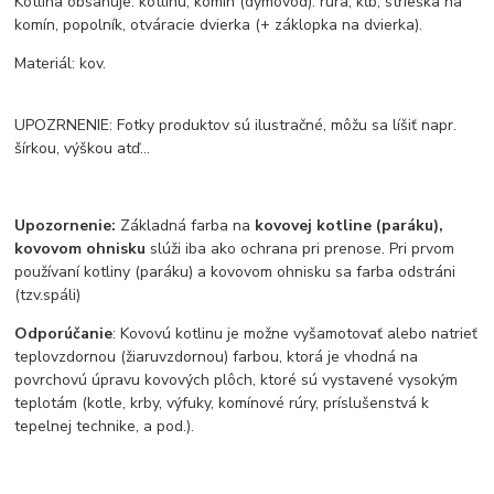
Kotlina obsahuje: kotlinu, komín (dymovod): rúra, kĺb, strieška na
komín, popolník, otváracie dvierka (+ záklopka na dvierka).
Materiál: kov.
UPOZRNENIE: Fotky produktov sú ilustračné, môžu sa líšiť napr.
šírkou, výškou atď...
Upozornenie:
Základná farba na
kovovej kotline (paráku),
kovovom ohnisku
slúži iba ako ochrana pri prenose. Pri prvom
používaní kotliny (paráku) a kovovom ohnisku sa farba odstráni
(tzv.spáli)
Odporúčanie
: Kovovú kotlinu je možne vyšamotovať alebo natrieť
teplovzdornou (žiaruvzdornou) farbou, ktorá je vhodná na
povrchovú úpravu kovových plôch, ktoré sú vystavené vysokým
teplotám (kotle, krby, výfuky, komínové rúry, príslušenstvá k
tepelnej technike, a pod.).