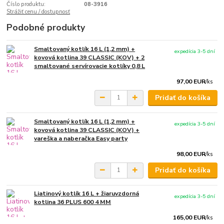
Číslo produktu:
08-3916
Strážiť cenu / dostupnosť
Podobné produkty
Smaltovaný kotlík 16 L (1,2 mm) +
expedícia 3-5 dní
kovová kotlina 39 CLASSIC (KOV) + 2
smaltované servírovacie kotlíky 0,8 L
97,00 EUR
/
ks
Pridať do košíka
Smaltovaný kotlík 16 L (1,2 mm) +
expedícia 3-5 dní
kovová kotlina 39 CLASSIC (KOV) +
vareška a naberačka Easy party
98,00 EUR
/
ks
Pridať do košíka
Liatinový kotlík 16 L + žiaruvzdorná
expedícia 3-5 dní
kotlina 36 PLUS 600 4 MM
165,00 EUR
/
ks