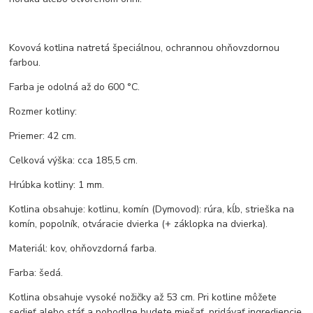
Kovová kotlina natretá špeciálnou, ochrannou ohňovzdornou
farbou.
Farba je odolná až do 600 °C.
Rozmer kotliny:
Priemer: 42 cm.
Celková výška: cca 185,5 cm.
Hrúbka kotliny: 1 mm.
Kotlina obsahuje: kotlinu, komín (Dymovod): rúra, kĺb, strieška na
komín, popolník, otváracie dvierka (+ záklopka na dvierka).
Materiál: kov, ohňovzdorná farba.
Farba: šedá.
Kotlina obsahuje vysoké nožičky až 53 cm. Pri kotline môžete
sedieť alebo stáť a pohodlne budete miešať, pridávať ingrediencie