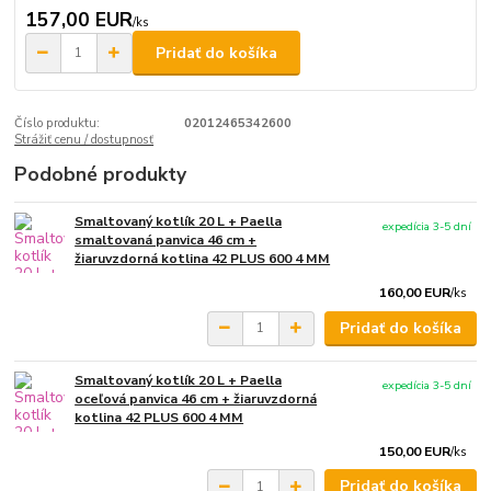
157,00 EUR
/
ks
Pridať do košíka
Číslo produktu:
02012465342600
Strážiť cenu / dostupnosť
Podobné produkty
Smaltovaný kotlík 20 L + Paella
expedícia 3-5 dní
smaltovaná panvica 46 cm +
žiaruvzdorná kotlina 42 PLUS 600 4 MM
160,00 EUR
/
ks
Pridať do košíka
Smaltovaný kotlík 20 L + Paella
expedícia 3-5 dní
oceľová panvica 46 cm + žiaruvzdorná
kotlina 42 PLUS 600 4 MM
150,00 EUR
/
ks
Pridať do košíka