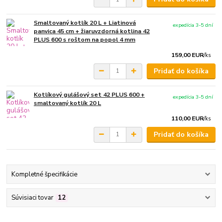
Smaltovaný kotlík 20 L + Liatinová
expedícia 3-5 dní
panvica 45 cm + žiaruvzdorná kotlina 42
PLUS 600 s roštom na popol 4 mm
159,00 EUR
/
ks
Pridať do košíka
Kotlíkový gulášový set 42 PLUS 600 +
expedícia 3-5 dní
smaltovaný kotlík 20 L
110,00 EUR
/
ks
Pridať do košíka
Kompletné špecifikácie
Súvisiaci tovar
12