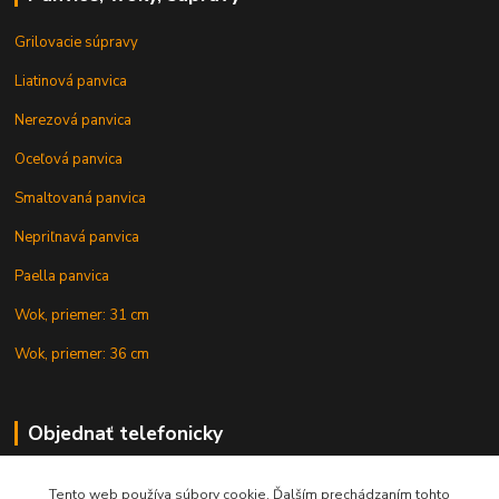
Grilovacie súpravy
Liatinová panvica
Nerezová panvica
Oceľová panvica
Smaltovaná panvica
Nepriľnavá panvica
Paella panvica
Wok, priemer: 31 cm
Wok, priemer: 36 cm
Objednať telefonicky
Tento web používa súbory cookie. Ďalším prechádzaním tohto