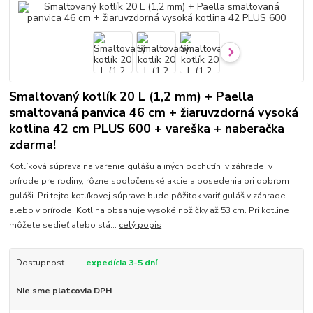
Smaltovaný kotlík 20 L (1,2 mm) + Paella
smaltovaná panvica 46 cm + žiaruvzdorná vysoká
kotlina 42 cm PLUS 600 + vareška + naberačka
zdarma!
Kotlíková súprava na varenie gulášu a iných pochutín v záhrade, v
prírode pre rodiny, rôzne spoločenské akcie a posedenia pri dobrom
guláši. Pri tejto kotlíkovej súprave bude pôžitok variť guláš v záhrade
alebo v prírode. Kotlina obsahuje vysoké nožičky až 53 cm. Pri kotline
môžete sedieť alebo stá...
celý popis
Dostupnosť
expedícia 3-5 dní
Nie sme platcovia DPH