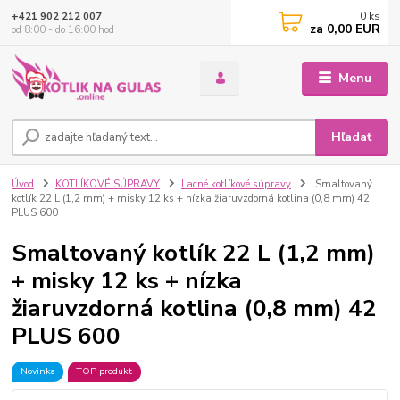
0
ks
+421 902 212 007
za
0,00 EUR
od 8:00 - do 16:00 hod
Menu
Hľadať
Úvod
KOTLÍKOVÉ SÚPRAVY
Lacné kotlíkové súpravy
Smaltovaný
kotlík 22 L (1,2 mm) + misky 12 ks + nízka žiaruvzdorná kotlina (0,8 mm) 42
PLUS 600
Smaltovaný kotlík 22 L (1,2 mm)
+ misky 12 ks + nízka
žiaruvzdorná kotlina (0,8 mm) 42
PLUS 600
Novinka
TOP produkt