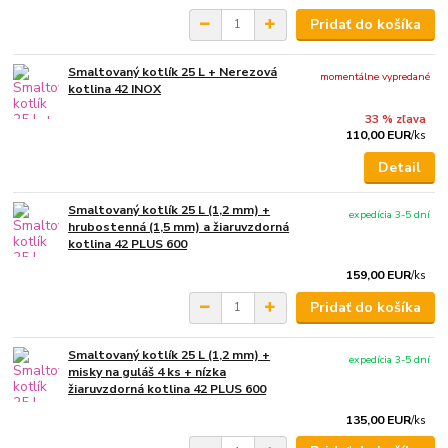
Pridať do košíka
Smaltovaný kotlík 25 L + Nerezová
momentálne vypredané
kotlina 42 INOX
33 % zľava
110,00 EUR
/
ks
Detail
Smaltovaný kotlík 25 L (1,2 mm) +
expedícia 3-5 dní
hrubostenná (1,5 mm) a žiaruvzdorná
kotlina 42 PLUS 600
159,00 EUR
/
ks
Pridať do košíka
Smaltovaný kotlík 25 L (1,2 mm) +
expedícia 3-5 dní
misky na guláš 4 ks + nízka
žiaruvzdorná kotlina 42 PLUS 600
135,00 EUR
/
ks