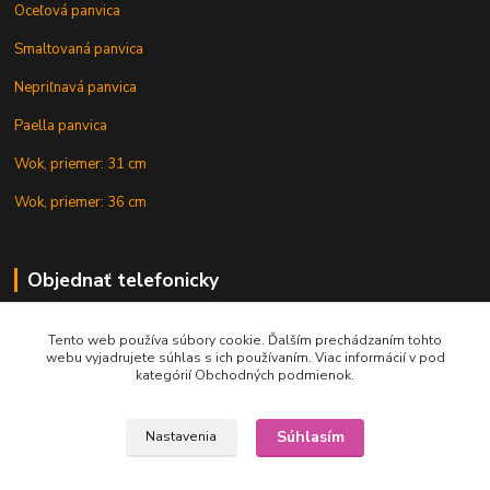
Oceľová panvica
Smaltovaná panvica
Nepriľnavá panvica
Paella panvica
Wok, priemer: 31 cm
Wok, priemer: 36 cm
Objednať telefonicky
Tento web používa súbory cookie. Ďalším prechádzaním tohto
+421 902 212 007
webu vyjadrujete súhlas s ich používaním. Viac informácií v pod
kategórií Obchodných podmienok.
Súhlasím
Nastavenia