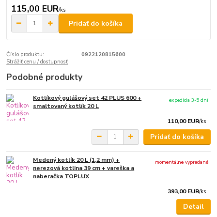
115,00 EUR
/
ks
Pridať do košíka
Číslo produktu:
0922120815600
Strážiť cenu / dostupnosť
Podobné produkty
Kotlíkový gulášový set 42 PLUS 600 +
expedícia 3-5 dní
smaltovaný kotlík 20 L
110,00 EUR
/
ks
Pridať do košíka
Medený kotlík 20 L (1,2 mm) +
momentálne vypredané
nerezová kotlina 39 cm + vareška a
naberačka TOPLUX
393,00 EUR
/
ks
Detail