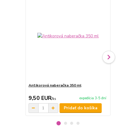
Antikorová naberačka 350 ml
Horák 7 kW 
príslušenst
9,50 EUR
65,00 E
expedícia 3-5 dní
/
ks
Pridať do košíka