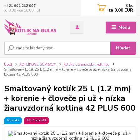
0
ks
+421 902 212 007
za
0,00 EUR
od 8:00 - do 16:00 hod
Menu
Hľadať
Úvod
KOTLÍKOVÉ SÚPRAVY
Kotlíky s žiaruvzdor. kotlinou
Smaltovaný kotlík 25 L (1,2 mm) + korenie + človeče pi už + nízka žiaruvzdorná
kotlina 42 PLUS 600
Smaltovaný kotlík 25 L (1,2 mm)
+ korenie + človeče pi už + nízka
žiaruvzdorná kotlina 42 PLUS 600
Novinka
TOP produkt