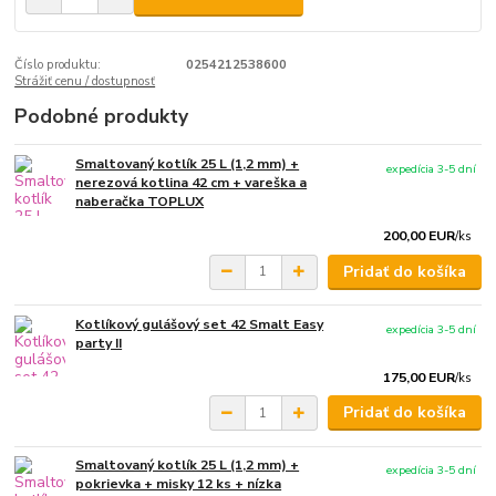
Číslo produktu:
0254212538600
Strážiť cenu / dostupnosť
Podobné produkty
Smaltovaný kotlík 25 L (1,2 mm) +
expedícia 3-5 dní
nerezová kotlina 42 cm + vareška a
naberačka TOPLUX
200,00 EUR
/
ks
Pridať do košíka
Kotlíkový gulášový set 42 Smalt Easy
expedícia 3-5 dní
party II
175,00 EUR
/
ks
Pridať do košíka
Smaltovaný kotlík 25 L (1,2 mm) +
expedícia 3-5 dní
pokrievka + misky 12 ks + nízka