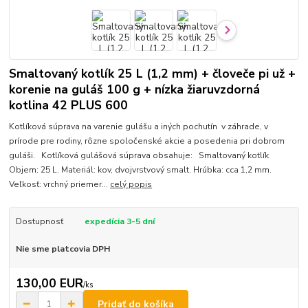
Smaltovaný kotlík 25 L (1,2 mm) + človeče pi už +
korenie na guláš 100 g + nízka žiaruvzdorná
kotlina 42 PLUS 600
Kotlíková súprava na varenie gulášu a iných pochutín v záhrade, v
prírode pre rodiny, rôzne spoločenské akcie a posedenia pri dobrom
guláši. Kotlíková gulášová súprava obsahuje: Smaltovaný kotlík
Objem: 25 L. Materiál: kov, dvojvrstvový smalt. Hrúbka: cca 1,2 mm.
Veľkosť: vrchný priemer...
celý popis
Dostupnosť
expedícia 3-5 dní
Nie sme platcovia DPH
130,00 EUR
/
ks
Pridať do košíka