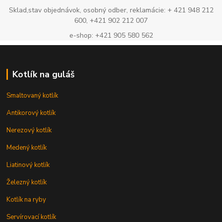
Sklad,stav objednávok, osobný odber, reklamácie: + 421 948 212
600, +421 902 212 007
e-shop: +421 905 580 562
Kotlík na guláš
Smaltovaný kotlík
Antikorový kotlík
Nerezový kotlík
Medený kotlík
Liatinový kotlík
Železný kotlík
Kotlík na ryby
Servírovací kotlík