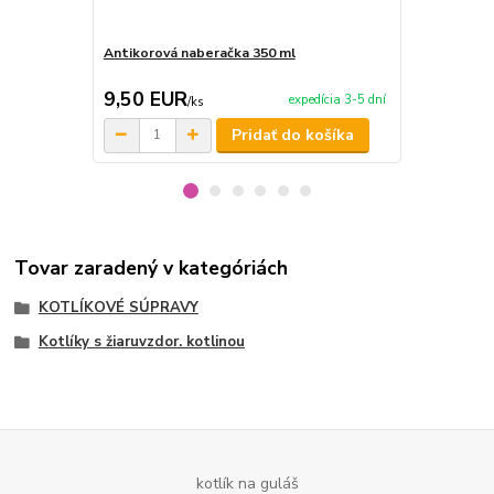
Antikorová naberačka 350 ml
Horák 7 kW 
príslušenst
9,50 EUR
65,00 E
expedícia 3-5 dní
/
ks
Pridať do košíka
Tovar zaradený v kategóriách
KOTLÍKOVÉ SÚPRAVY
Kotlíky s žiaruvzdor. kotlinou
kotlík na guláš