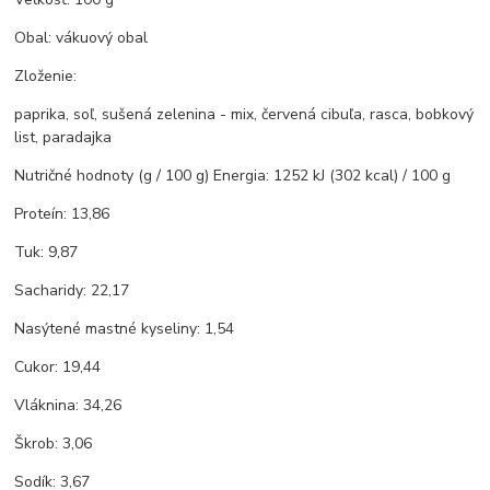
Obal: vákuový obal
Zloženie:
paprika, soľ, sušená zelenina - mix, červená cibuľa, rasca, bobkový
list, paradajka
Nutričné hodnoty (g / 100 g) Energia: 1252 kJ (302 kcal) / 100 g
Proteín: 13,86
Tuk: 9,87
Sacharidy: 22,17
Nasýtené mastné kyseliny: 1,54
Cukor: 19,44
Vláknina: 34,26
Škrob: 3,06
Sodík: 3,67