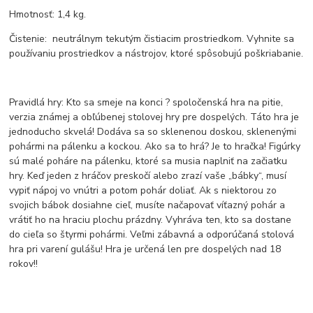
Hmotnosť: 1,4 kg.
Čistenie: neutrálnym tekutým čistiacim prostriedkom. Vyhnite sa
používaniu prostriedkov a nástrojov, ktoré spôsobujú poškriabanie.
Pravidlá hry: Kto sa smeje na konci ? spoločenská hra na pitie,
verzia známej a obľúbenej stolovej hry pre dospelých. Táto hra je
jednoducho skvelá! Dodáva sa so sklenenou doskou, sklenenými
pohármi na pálenku a kockou. Ako sa to hrá? Je to hračka! Figúrky
sú malé poháre na pálenku, ktoré sa musia naplniť na začiatku
hry. Keď jeden z hráčov preskočí alebo zrazí vaše „bábky“, musí
vypiť nápoj vo vnútri a potom pohár doliať. Ak s niektorou zo
svojich bábok dosiahne cieľ, musíte načapovať víťazný pohár a
vrátiť ho na hraciu plochu prázdny. Vyhráva ten, kto sa dostane
do cieľa so štyrmi pohármi. Veľmi zábavná a odporúčaná stolová
hra pri varení gulášu! Hra je určená len pre dospelých nad 18
rokov!!