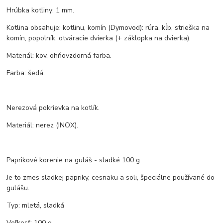
Hrúbka kotliny: 1 mm.
Kotlina obsahuje: kotlinu, komín (Dymovod): rúra, kĺb, strieška na
komín, popolník, otváracie dvierka (+ záklopka na dvierka).
Materiál: kov, ohňovzdorná farba.
Farba: šedá.
Nerezová pokrievka na kotlík.
Materiál: nerez (INOX).
Paprikové korenie na guláš - sladké 100 g
Je to zmes sladkej papriky, cesnaku a soli, špeciálne používané do
gulášu.
Typ: mletá, sladká
Veľkosť: 100 g