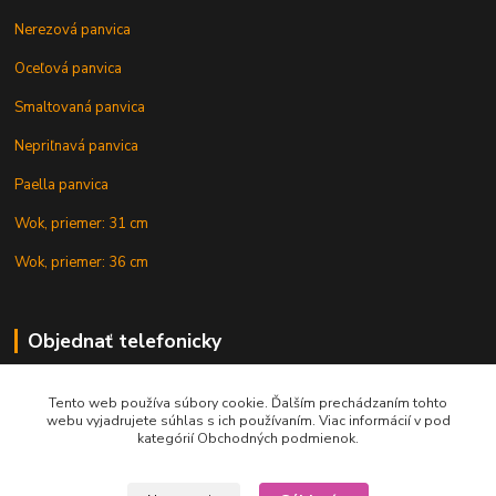
Nerezová panvica
Oceľová panvica
Smaltovaná panvica
Nepriľnavá panvica
Paella panvica
Wok, priemer: 31 cm
Wok, priemer: 36 cm
Objednať telefonicky
Tento web používa súbory cookie. Ďalším prechádzaním tohto
+421 902 212 007
webu vyjadrujete súhlas s ich používaním. Viac informácií v pod
kategórií Obchodných podmienok.