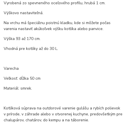
Vyrobená zo spevneného oceľového profilu, hrubá 1 cm.
Výškovo nastaviteľná.
Na vrchu má špeciálnu poistnú kladku, kde si môžete počas
varenia nastaviť akúkoľvek výšku kotlíka alebo panvice.
Výška 93 až 170 cm.
Vhodná pre kotlíky až do 30 L.
Varecha
Veľkosť: dĺžka 50 cm
Materiál: smrek.
Kotlíková súprava na outdorové varenie gulášu a rybích polievok
v prírode, v záhrade alebo v otvorenej kuchyne, predovšetkým pre
chalupárov, chatárov, do kempu a na táborenie.