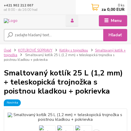
0
ks
+421 902 212 007
za
0,00 EUR
od 8:00 - do 16:00 hod
Menu
Hľadať
Úvod
KOTLÍKOVÉ SÚPRAVY
Kotlíky s trojnožkou
Smaltovaný kotlík +
trojnožka
Smaltovaný kotlík 25 L (1,2 mm) + teleskopická trojnožka s
poistnou kladkou + pokrievka
Smaltovaný kotlík 25 L (1,2 mm)
+ teleskopická trojnožka s
poistnou kladkou + pokrievka
Novinka