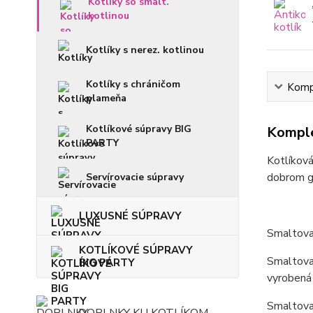
Kotlíky so smalt.
kotlinou
Kotlíky s nerez. kotlinou
Kotlíky s chráničom
Kompl
plameňa
Kotlíkové súpravy BIG
Komple
PARTY
Kotlíková
dobrom gu
Servírovacie súpravy
LUXUSNÉ SÚPRAVY
Smaltova
KOTLÍKOVÉ SÚPRAVY
Smaltovan
BIG PARTY
vyrobená 
Smaltovan