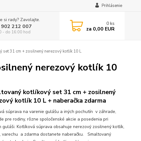
Prihlásenie
e si rady? Zavolajte.
0
ks
 902 212 007
za
0,00 EUR
0 - do 16:00 hod
 set 31 cm + zosilnený nerezový kotlík 10 L
silnený nerezový kotlík 10
tovaný kotlíkový set 31 cm + zosilnený
zový kotlík 10 L + naberačka zdarma
ová súprava na varenie gulášu a iných pochutín v záhrade,
ode pre rodiny, rôzne spoločenské akcie a posedenia pri
 guláši. Kotlíková súprava obsahuje nerezový zosilnený kotlík,
u, varechu a zdarma dostanete naberačku. Smaltovaný