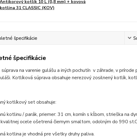
Antikorový kotlík 10 L (0,8 mm) + kovová
kotlina 31 CLASSIC (KOV)
etné špecifikácie
S
tné špecifikácie
 súprava na varenie gulášu a iných pochutín v záhrade, v prírode 
láši. Kotlíková súprava obsahuje nerezový zosilnený kotlík, kot
ný kotlíkový set obsahuje:
ú kotlinu / parák, priemer: 31 cm, komín s kĺbom, strieška na dy
kvalitnej ocele ošetrená čiernym smaltom, odolným do 990 st.C
á kotlina je vhodná pre všetky druhy paliva.