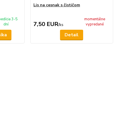
Lis na cesnak s čističom
Sit
edícia 3-5
momentálne
7,50 EUR
5
dní
vypredané
/
ks
šíka
Detail