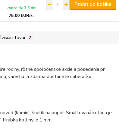
Pridať do košíka
expedícia 3-5 dní
75,00 EUR
/
ks
úvisiaci tovar
7
pre rodiny, rôzne spoločenské akcie a posedenia pri
linu, varechu a zdarma dostanete naberačku.
movod (komín), šuplík na popol. Smaltovaná kotlina je
. Hrúbka kotliny je 1 mm.