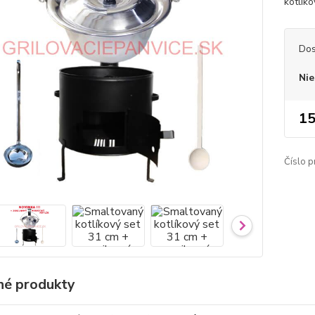
kotlíko
Dos
Nie
15
Číslo p
é produkty