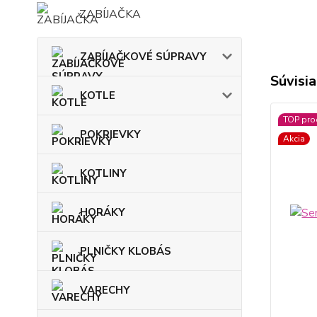
ZABÍJAČKA
ZABÍJAČKOVÉ SÚPRAVY
Súvisia
KOTLE
TOP pro
POKRIEVKY
Akcia
KOTLINY
HORÁKY
PLNIČKY KLOBÁS
VARECHY