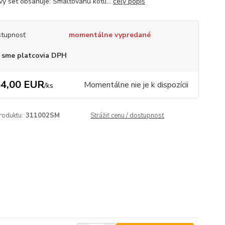
vý set obsahuje: Smaltovanú kotli...
celý popis
tupnosť
momentálne vypredané
 sme platcovia DPH
4,00 EUR
Momentálne nie je k dispozícii
/
ks
roduktu:
311002SM
Strážiť cenu / dostupnosť