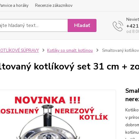
Panvice a horáky
Recenzie zákazníkov
Neviet
Hľadať
+421
od 8:0
KOTLÍKOVÉ SÚPRAVY
Kotlíky so smalt. kotlinou
Smaltovaný kotlíkový
tovaný kotlíkový set 31 cm + zo
Smal
nere
Kotlík
v prír
dobrom
kotlin