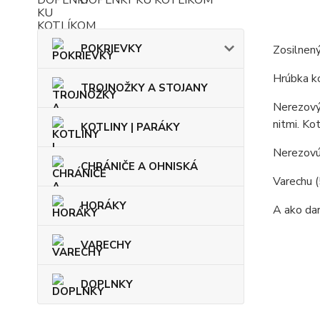
DOPLNKY KU KOTLÍKOM
POKRIEVKY
Zosilnený
Hrúbka ko
TROJNOŽKY A STOJANY
Nerezový 
nitmi. Ko
KOTLINY | PARÁKY
Nerezovú 
CHRÁNIČE A OHNISKÁ
Varechu (
HORÁKY
A ako dar
VARECHY
DOPLNKY