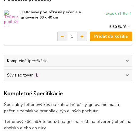
Teflónová podložka na pečenie a
expedícia 3-5 dní
grilovanie 33 x 40 cm
5,50 EUR
/
ks
Pridať do košíka
Kompletné špecifikácie
Súvisiaci tovar
1
Kompletné špecifikácie
Špeciálny teflónový kôš na záhradné párty, grilovanie mäsa,
pečenie zemiakov, hranoliek, rýb a iných pochutín.
Teflónový kôš môžete použiť na gril, na rošt, na otvorený oheň, na
ohnisko alebo do rúry.