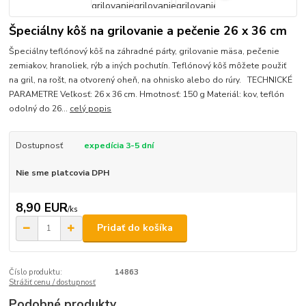
Špeciálny kôš na grilovanie a pečenie 26 x 36 cm
Špeciálny teflónový kôš na záhradné párty, grilovanie mäsa, pečenie
zemiakov, hranoliek, rýb a iných pochutín. Teflónový kôš môžete použiť
na gril, na rošt, na otvorený oheň, na ohnisko alebo do rúry. TECHNICKÉ
PARAMETRE Veľkosť: 26 x 36 cm. Hmotnosť: 150 g Materiál: kov, teflón
odolný do 26...
celý popis
Dostupnosť
expedícia 3-5 dní
Nie sme platcovia DPH
8,90 EUR
/
ks
Pridať do košíka
Číslo produktu:
14863
Strážiť cenu / dostupnosť
Podobné produkty