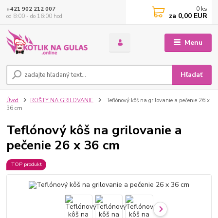
0
ks
+421 902 212 007
za
0,00 EUR
od 8:00 - do 16:00 hod
Menu
Hľadať
Úvod
ROŠTY NA GRILOVANIE
Teflónový kôš na grilovanie a pečenie 26 x
36 cm
Teflónový kôš na grilovanie a
pečenie 26 x 36 cm
TOP produkt