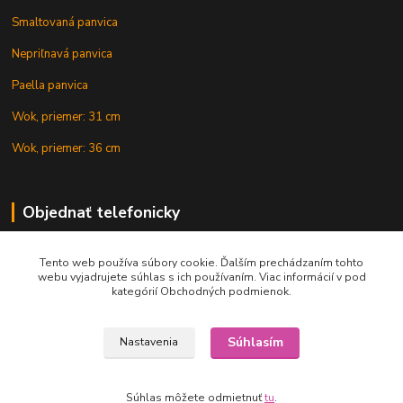
Smaltovaná panvica
Nepriľnavá panvica
Paella panvica
Wok, priemer: 31 cm
Wok, priemer: 36 cm
Objednať telefonicky
Tento web používa súbory cookie. Ďalším prechádzaním tohto
+421 902 212 007
webu vyjadrujete súhlas s ich používaním. Viac informácií v pod
kategórií Obchodných podmienok.
Súhlasím
Nastavenia
Copyright © 2015-2020 KOTLIK NA GULAS.online, všetky práva vyhradené
Súhlas môžete odmietnuť
tu
.