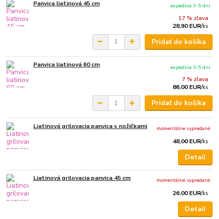
Panvica liatinová 45 cm
expedícia 3-5 dní
17 % zľava
28,90 EUR
/
ks
Pridať do košíka
Panvica liatinová 60 cm
expedícia 3-5 dní
7 % zľava
86,00 EUR
/
ks
Pridať do košíka
Liatinová grilovacia panvica s nožičkami
momentálne vypredané
48,00 EUR
/
ks
Detail
Liatinová grilovacia panvica 45 cm
momentálne vypredané
26,00 EUR
/
ks
Detail