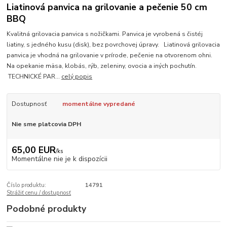
Liatinová panvica na grilovanie a pečenie 50 cm
BBQ
Kvalitná grilovacia panvica s nožičkami. Panvica je vyrobená s čistéj
liatiny, s jedného kusu (disk), bez povrchovej úpravy. Liatinová grilovacia
panvica je vhodná na grilovanie v prírode, pečenie na otvorenom ohni.
Na opekanie mäsa, klobás, rýb, zeleniny, ovocia a iných pochutín.
TECHNICKÉ PAR...
celý popis
Dostupnosť
momentálne vypredané
Nie sme platcovia DPH
65,00 EUR
/
ks
Momentálne nie je k dispozícii
Číslo produktu:
14791
Strážiť cenu / dostupnosť
Podobné produkty