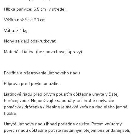
Hĺbka panvice: 5,5 cm (v strede).
Výška nožičiek: 20 cm.
Váha: 7,4 kg.
Nohy sa dajú odskrutkovať.
Materiál: Liatina (bez povrchovej úpravy).
Použitie a ošetrovanie liatinového riadu
Príprava pred prvým použitím:
Liatinové riadu pred prvým použitím dôkladne umyte v čistej,
horúcej vode. Nepoužívajte saponáty, ani hrubé umývacie
pomôcky / drôtenka /. Ideálne je mäkká kefa na riad alebo jemná
hubka.
Umyté liatinové riadu ihneď poriadne osušte. Potom vnútorný
povrch riadu dôkladne potrite rastlinným olejom bez pridanej soli.