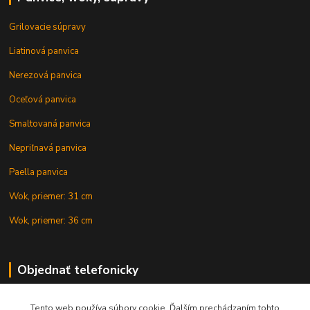
Grilovacie súpravy
Liatinová panvica
Nerezová panvica
Oceľová panvica
Smaltovaná panvica
Nepriľnavá panvica
Paella panvica
Wok, priemer: 31 cm
Wok, priemer: 36 cm
Objednať telefonicky
Tento web používa súbory cookie. Ďalším prechádzaním tohto