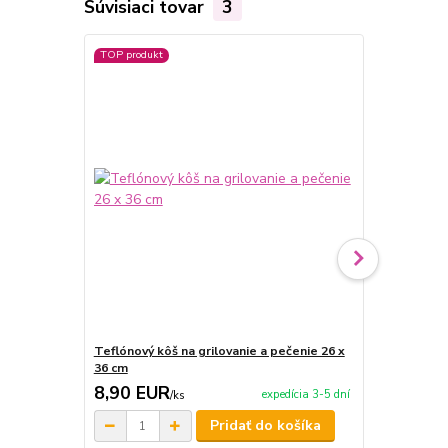
Súvisiaci tovar
3
TOP produkt
TOP produkt
Teflónový kôš na grilovanie a pečenie 26 x
Teflónová p
36 cm
33 x 40 cm
8,90 EUR
5,50 EU
expedícia 3-5 dní
/
ks
Pridať do košíka