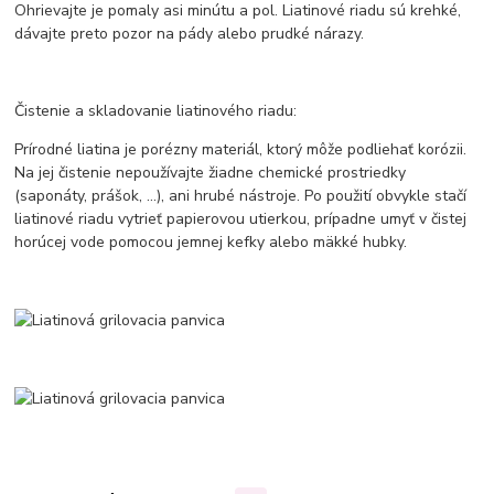
Ohrievajte je pomaly asi minútu a pol. Liatinové riadu sú krehké,
dávajte preto pozor na pády alebo prudké nárazy.
Čistenie a skladovanie liatinového riadu:
Prírodné liatina je porézny materiál, ktorý môže podliehať korózii.
Na jej čistenie nepoužívajte žiadne chemické prostriedky
(saponáty, prášok, ...), ani hrubé nástroje. Po použití obvykle stačí
liatinové riadu vytrieť papierovou utierkou, prípadne umyť v čistej
horúcej vode pomocou jemnej kefky alebo mäkké hubky.