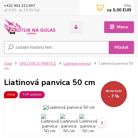
0
ks
+421 902 212 007
za
0,00 EUR
od 8:00 - do 16:00 hod
Menu
Hľadať
Úvod
GRILOVACIE PANVICE
Liatinové panvice
Liatinová panvica 50
cm
Liatinová panvica 50 cm
69,90 EUR
Akcia
TOP produkt
- 7 %