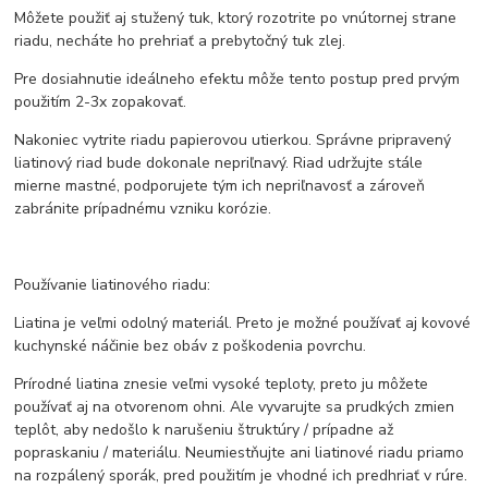
Môžete použiť aj stužený tuk, ktorý rozotrite po vnútornej strane
riadu, necháte ho prehriať a prebytočný tuk zlej.
Pre dosiahnutie ideálneho efektu môže tento postup pred prvým
použitím 2-3x zopakovať.
Nakoniec vytrite riadu papierovou utierkou. Správne pripravený
liatinový riad bude dokonale nepriľnavý. Riad udržujte stále
mierne mastné, podporujete tým ich nepriľnavosť a zároveň
zabránite prípadnému vzniku korózie.
Používanie liatinového riadu:
Liatina je veľmi odolný materiál. Preto je možné používať aj kovové
kuchynské náčinie bez obáv z poškodenia povrchu.
Prírodné liatina znesie veľmi vysoké teploty, preto ju môžete
používať aj na otvorenom ohni. Ale vyvarujte sa prudkých zmien
teplôt, aby nedošlo k narušeniu štruktúry / prípadne až
popraskaniu / materiálu. Neumiestňujte ani liatinové riadu priamo
na rozpálený sporák, pred použitím je vhodné ich predhriať v rúre.