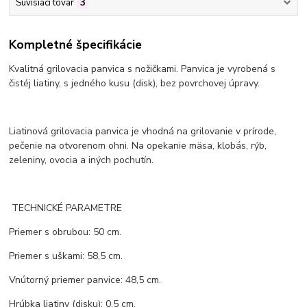
Súvisiaci tovar
3
Kompletné špecifikácie
Kvalitná grilovacia panvica s nožičkami. Panvica je vyrobená s
čistéj liatiny, s jedného kusu (disk), bez povrchovej úpravy.
Liatinová grilovacia panvica je vhodná na grilovanie v prírode,
pečenie na otvorenom ohni. Na opekanie mäsa, klobás, rýb,
zeleniny, ovocia a iných pochutín.
TECHNICKÉ PARAMETRE
Priemer s obrubou: 50 cm.
Priemer s uškami: 58,5 cm.
Vnútorný priemer panvice: 48,5 cm.
Hrúbka liatiny (disku): 0,5 cm.