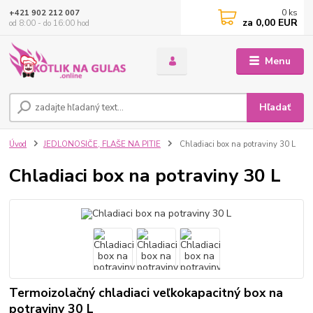
0
ks
+421 902 212 007
za
0,00 EUR
od 8:00 - do 16:00 hod
Menu
Hľadať
Úvod
JEDLONOSIČE, FLAŠE NA PITIE
Chladiaci box na potraviny 30 L
Chladiaci box na potraviny 30 L
Termoizolačný chladiaci veľkokapacitný box na
potraviny 30 L