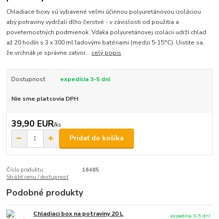
Chladiace boxy sú vybavené veľmi účinnou polyuretánovou izoláciou
aby potraviny vydržali dlho čerstvé - v závislosti od použitia a
poveternostných podmienok. Vďaka polyuretánovej izolácii udrží chlad
až 20 hodín s 3 x 300 ml ľadovými batériami (medzi 5-15°C). Uistite sa,
že vrchnák je správne zatvor...
celý popis
Dostupnosť
expedícia 3-5 dní
Nie sme platcovia DPH
39,90 EUR
/
ks
Pridať do košíka
Číslo produktu:
16485
Strážiť cenu / dostupnosť
Podobné produkty
Chladiaci box na potraviny 20 L
expedícia 3-5 dní