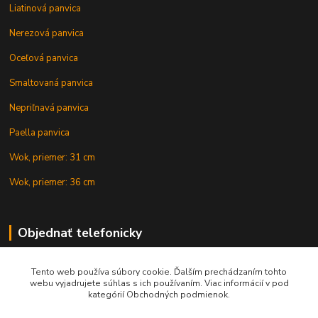
Liatinová panvica
Nerezová panvica
Oceľová panvica
Smaltovaná panvica
Nepriľnavá panvica
Paella panvica
Wok, priemer: 31 cm
Wok, priemer: 36 cm
Objednať telefonicky
Tento web používa súbory cookie. Ďalším prechádzaním tohto
+421 902 212 007
webu vyjadrujete súhlas s ich používaním. Viac informácií v pod
kategórií Obchodných podmienok.