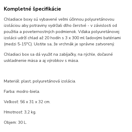
Kompletné špecifikácie
Chladiace boxy sú vybavené veľmi účinnou polyuretánovou
izoláciou aby potraviny vydržali dlho čerstvé - v závislosti od
použitia a poveternostných podmienok. Vďaka polyuretánovej
izolácii udrží chlad až 20 hodín s 3 x 300 ml ľadovými batériami
(medzi 5-15°C). Uistite sa, že vrchnák je správne zatvorený.
Chladiaci box sa dá využiť na zabíjačky, na rýchle, dočasné
uskladnenie mäsa a aj výrobkov s mäsa.
Materiál: plast, polyuretánová izolácia.
Farba: modro-biela.
Veľkosť: 56 x 31 x 32 cm.
Hmotnosť: 3,2 kg.
Objem: 30 L.