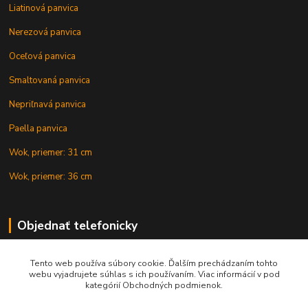
Liatinová panvica
Nerezová panvica
Oceľová panvica
Smaltovaná panvica
Nepriľnavá panvica
Paella panvica
Wok, priemer: 31 cm
Wok, priemer: 36 cm
Objednať telefonicky
Tento web používa súbory cookie. Ďalším prechádzaním tohto
+421 902 212 007
webu vyjadrujete súhlas s ich používaním. Viac informácií v pod
kategórií Obchodných podmienok.