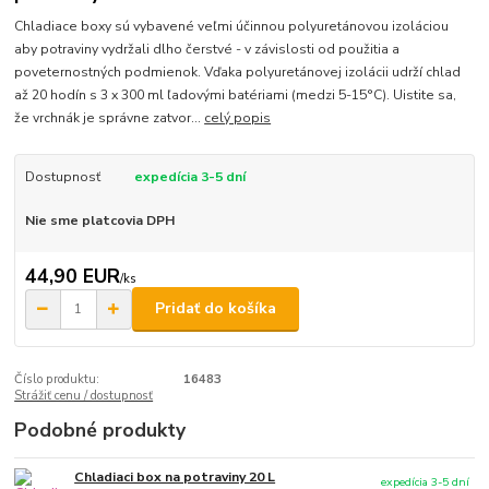
Chladiace boxy sú vybavené veľmi účinnou polyuretánovou izoláciou
aby potraviny vydržali dlho čerstvé - v závislosti od použitia a
poveternostných podmienok. Vďaka polyuretánovej izolácii udrží chlad
až 20 hodín s 3 x 300 ml ľadovými batériami (medzi 5-15°C). Uistite sa,
že vrchnák je správne zatvor...
celý popis
Dostupnosť
expedícia 3-5 dní
Nie sme platcovia DPH
44,90 EUR
/
ks
Pridať do košíka
Číslo produktu:
16483
Strážiť cenu / dostupnosť
Podobné produkty
Chladiaci box na potraviny 20 L
expedícia 3-5 dní