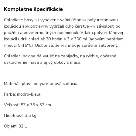
Kompletné špecifikácie
Chladiace boxy sú vybavené veľmi účinnou polyuretánovou
izoláciou aby potraviny vydržali dlho čerstvé - v závislosti od
použitia a poveternostných podmienok. Vďaka polyuretánovej
izolácii udrží chlad až 20 hodín s 3 x 300 ml ľadovými batériami
(medzi 5-15°C). Uistite sa, že vrchnák je správne zatvorený.
Chladiaci box sa dá využiť na zabíjačky, na rýchle, dočasné
uskladnenie mäsa a aj výrobkov s mäsa.
Materiál: plast, polyuretánová izolácia.
Farba: modro-biela.
Veľkosť: 57 x 35 x 32 cm.
Hmotnosť: 3,5 kg.
Objem: 32 L.