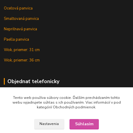
Oceľová panvica
Smaltovaná panvica
Nepriľnavá panvica
Paella panvica
Wok, priemer: 31 cm
Wok, priemer: 36 cm
Objednať telefonicky
Tento web používa súbory cookie. Ďalším prechádzaním tohto
+421 902 212 007
webu vyjadrujete súhlas s ich používaním. Viac informácií v pod
kategórií Obchodných podmienok.
Súhlasím
Nastavenia