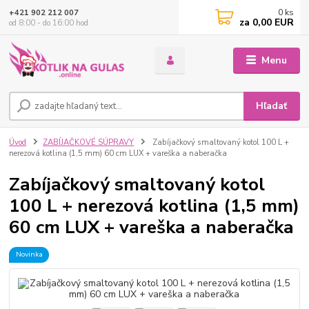
0
ks
+421 902 212 007
za
0,00 EUR
od 8:00 - do 16:00 hod
Menu
Hľadať
Úvod
ZABÍJAČKOVÉ SÚPRAVY
Zabíjačkový smaltovaný kotol 100 L +
nerezová kotlina (1,5 mm) 60 cm LUX + vareška a naberačka
Zabíjačkový smaltovaný kotol
100 L + nerezová kotlina (1,5 mm)
60 cm LUX + vareška a naberačka
Novinka