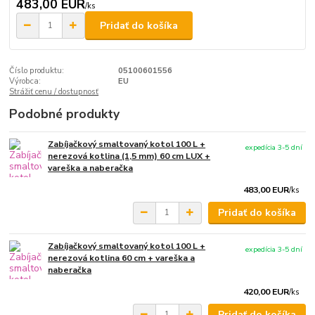
483,00 EUR
/
ks
Pridať do košíka
Číslo produktu:
05100601556
Výrobca:
EU
Strážiť cenu / dostupnosť
Podobné produkty
Zabíjačkový smaltovaný kotol 100 L +
expedícia 3-5 dní
nerezová kotlina (1,5 mm) 60 cm LUX +
vareška a naberačka
483,00 EUR
/
ks
Pridať do košíka
Zabíjačkový smaltovaný kotol 100 L +
expedícia 3-5 dní
nerezová kotlina 60 cm + vareška a
naberačka
420,00 EUR
/
ks
Pridať do košíka