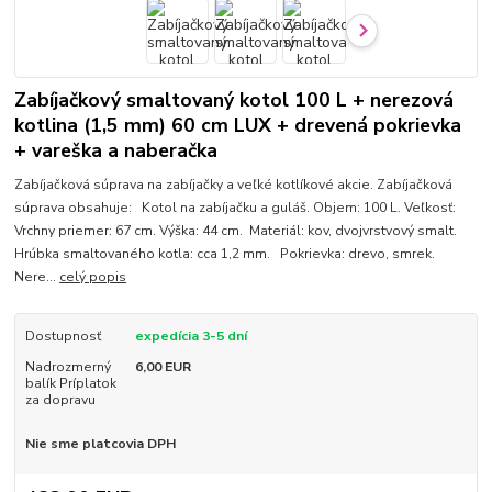
Zabíjačkový smaltovaný kotol 100 L + nerezová
kotlina (1,5 mm) 60 cm LUX + drevená pokrievka
+ vareška a naberačka
Zabíjačková súprava na zabíjačky a veľké kotlíkové akcie. Zabíjačková
súprava obsahuje: Kotol na zabíjačku a guláš. Objem: 100 L. Veľkosť:
Vrchny priemer: 67 cm. Výška: 44 cm. Materiál: kov, dvojvrstvový smalt.
Hrúbka smaltovaného kotla: cca 1,2 mm. Pokrievka: drevo, smrek.
Nere...
celý popis
Dostupnosť
expedícia 3-5 dní
Nadrozmerný
6,00 EUR
balík Príplatok
za dopravu
Nie sme platcovia DPH