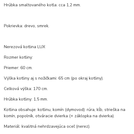
Hrúbka smaltovaného kotla: cca 1,2 mm.
Pokrievka: drevo, smrek.
Nerezová kotlina LUX
Rozmer kotliny:
Priemer: 60 cm.
Výška kotliny aj s nožičkami: 65 cm (po okraj kotliny).
Celková výška: 170 cm.
Hrúbka kotliny: 1,5 mm.
Kotlina obsahuje: kotlinu, komín (dymovod): rúra, kĺb, strieška na
komín, popolník, otváracie dvierka (+ záklopka na dvierka).
Materiál: kvalitná nehrdzavejúca oceľ (nerez).