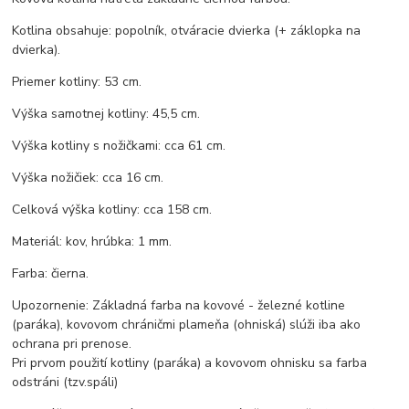
Kotlina obsahuje: popolník, otváracie dvierka (+ záklopka na
dvierka).
Priemer kotliny: 53 cm.
Výška samotnej kotliny: 45,5 cm.
Výška kotliny s nožičkami: cca 61 cm.
Výška nožičiek: cca 16 cm.
Celková výška kotliny: cca 158 cm.
Materiál: kov, hrúbka: 1 mm.
Farba: čierna.
Upozornenie: Základná farba na kovové - železné kotline
(paráka), kovovom chráničmi plameňa (ohniská) slúži iba ako
ochrana pri prenose.
Pri prvom použití kotliny (paráka) a kovovom ohnisku sa farba
odstráni (tzv.spáli)