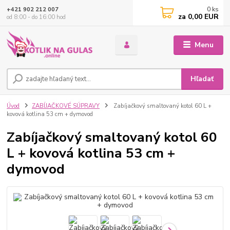
0
ks
+421 902 212 007
za
0,00 EUR
od 8:00 - do 16:00 hod
Menu
Hľadať
Úvod
ZABÍJAČKOVÉ SÚPRAVY
Zabíjačkový smaltovaný kotol 60 L +
kovová kotlina 53 cm + dymovod
Zabíjačkový smaltovaný kotol 60
L + kovová kotlina 53 cm +
dymovod