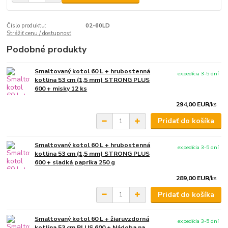
Číslo produktu:
02-60LD
Strážiť cenu / dostupnosť
Podobné produkty
Smaltovaný kotol 60 L + hrubostenná
expedícia 3-5 dní
kotlina 53 cm (1,5 mm) STRONG PLUS
600 + misky 12 ks
294,00 EUR
/
ks
Pridať do košíka
Smaltovaný kotol 60 L + hrubostenná
expedícia 3-5 dní
kotlina 53 cm (1,5 mm) STRONG PLUS
600 + sladká paprika 250 g
289,00 EUR
/
ks
Pridať do košíka
Smaltovaný kotol 60 L + žiaruvzdorná
expedícia 3-5 dní
kotlina 53 cm PLUS 600 + Nádoba na