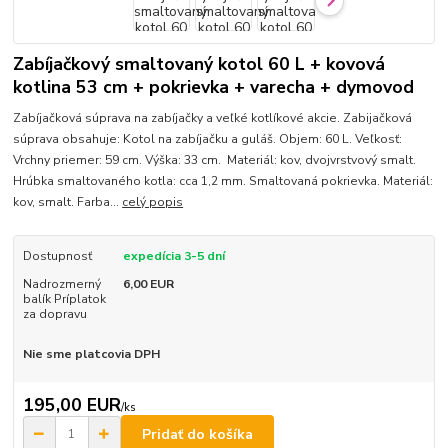
Zabíjačkový smaltovaný kotol 60 L + kovová
kotlina 53 cm + pokrievka + varecha + dymovod
Zabíjačková súprava na zabíjačky a veľké kotlíkové akcie. Zabijačková
súprava obsahuje: Kotol na zabíjačku a guláš. Objem: 60 L. Veľkosť:
Vrchny priemer: 59 cm. Výška: 33 cm. Materiál: kov, dvojvrstvový smalt.
Hrúbka smaltovaného kotla: cca 1,2 mm. Smaltovaná pokrievka. Materiál:
kov, smalt. Farba...
celý popis
Dostupnosť
expedícia 3-5 dní
Nadrozmerný
6,00 EUR
balík Príplatok
za dopravu
Nie sme platcovia DPH
195,00 EUR
/
ks
Pridať do košíka