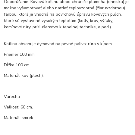
Odporúčanie: Kovovú kotlinu alebo chrániče plameňa (ohniska) je
možne vyšamotovať alebo natrieť teplovzdorná (žiaruvzdornou)
farbou, ktorá je vhodná na povrchovú úpravu kovových plôch,
ktoré sú vystavené vysokým teplotám (kotly, krby, výfuky,
komínové rúry, príslušenstvo k tepelnej technike, a pod.).
Kotlina obsahuje dymovod na pevné palivo: rúra s kĺbom
Priemer 100 mm.
Dĺžka 100 cm.
Materiál: kov (plech).
Varecha
Veľkosť: 60 cm.
Materiál: smrek.