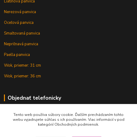
Liatinová panvica
Nerezová panvica
Oceľová panvica
Smaltovaná panvica
Nepriľnavá panvica
Paella panvica
Wok, priemer: 31 cm
Wok, priemer: 36 cm
Objednať telefonicky
Tento web používa súbory cookie. Ďalším prechádzaním tohto
+421 902 212 007
webu vyjadrujete súhlas s ich používaním. Viac informácií v pod
kategórií Obchodných podmienok.