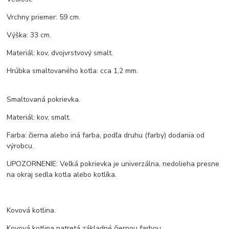
Vrchny priemer: 59 cm.
Výška: 33 cm.
Materiál: kov, dvojvrstvový smalt.
Hrúbka smaltovaného kotla: cca 1,2 mm.
Smaltovaná pokrievka.
Materiál: kov, smalt.
Farba: čierna alebo iná farba, podľa druhu (farby) dodania od
výrobcu.
UPOZORNENIE: Veľká pokrievka je univerzálna, nedolieha presne
na okraj sedla kotla alebo kotlíka.
Kovová kotlina.
Kovová kotlina natretá základné čiernou farbou.