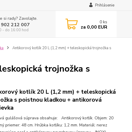
Prihlásenie
e si rady? Zavolajte.
0
ks
 902 212 007
za
0,00 EUR
0 - do 16:00 hod
žka
Antikorový kotlík 20 L (1,2 mm) + teleskopická trojnožka s
leskopická trojnožka s
korový kotlík 20 L (1,2 mm) + teleskopická
nožka s poistnou kladkou + antikorová
ievka
ová gulášová súprava obsahuje: Antikorový kotlík. Objem: 20
ný priemer: 48 cm. Hrúbka kotlíku: 1,2 mm. Materiál: nerez