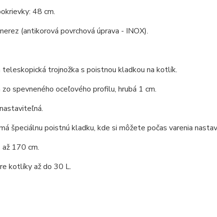
okrievky: 48 cm.
 nerez (antikorová povrchová úprava - INOX).
 teleskopická trojnožka s poistnou kladkou na kotlík.
 zo spevneného oceľového profilu, hrubá 1 cm.
nastaviteľná.
má špeciálnu poistnú kladku, kde si môžete počas varenia nastav
 až 170 cm.
e kotlíky až do 30 L.