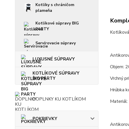
Kotlíky s chráničom
plameňa
Komple
Kotlíkové súpravy BIG
PARTY
Kotlíková
Servírovacie súpravy
Antikorov
LUXUSNÉ SÚPRAVY
Objem: 2
KOTLÍKOVÉ SÚPRAVY
Vrchný pr
BIG PARTY
Hrúbka ko
DOPLNKY KU KOTLÍKOM
Materiál:
POKRIEVKY
Antikoro