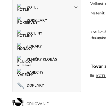
Veľkosť:
KOTLE
Materiál:
POKRIEVKY
Kotlíková
KOTLINY
chalupáro
HORÁKY
PLNIČKY KLOBÁS
Tovar 
VARECHY
KOTL
DOPLNKY
GRILOVANIE