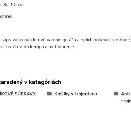
 dĺžka 50 cm
 smrek.
 súprava na outdorové varenie gulášu a rybích polievok v prírod
v, chatárov, do kempu a na táborenie.
zaradený v kategóriách
ÍKOVÉ SÚPRAVY
Kotlíky s trojnožkou
Anti
troj