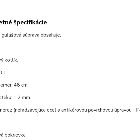
tné špecifikácie
 gulášová súprava obsahuje:
ý kotlík.
0 L.
iemer: 48 cm.
tlíku: 1,2 mm.
 nerez (nehrdzavejúca oceľ s antikórovou povrchovou úpravou - I
vá pokrievka