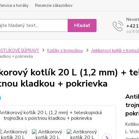
Panvice a horáky
Recenzie zákazníkov
Neviet
Hľadať
+421
od 8:0
KOTLÍKOVÉ SÚPRAVY
Kotlíky s trojnožkou
Antikorový kotlík + trojno
ladkou + pokrievka
korový kotlík 20 L (1,2 mm) + te
tnou kladkou + pokrievka
Anti
troj
pokr
Kotlík
L. Vrch