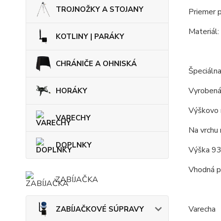
TROJNOŽKY A STOJANY
Priemer p
Materiál:
KOTLINY | PARÁKY
CHRÁNIČE A OHNISKÁ
Špeciálna
Vyrobená
HORÁKY
Výškovo 
VARECHY
Na vrchu 
DOPLNKY
Výška 93
Vhodná pr
ZABÍJAČKA
Varecha
ZABÍJAČKOVÉ SÚPRAVY