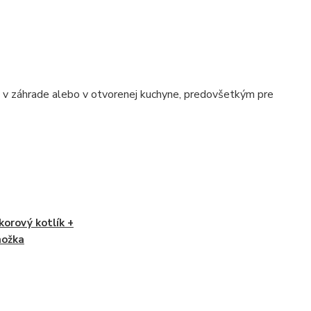
e, v záhrade alebo v otvorenej kuchyne, predovšetkým pre
korový kotlík +
nožka