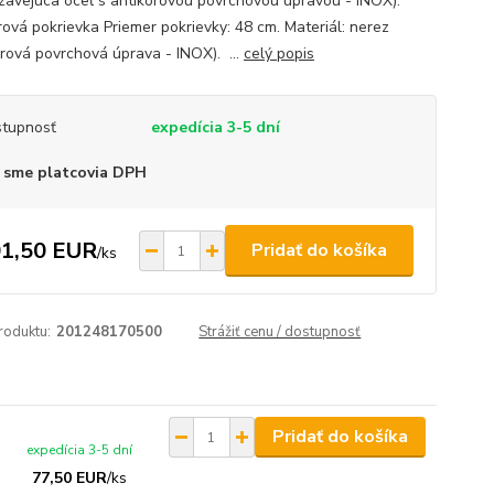
zavejúca oceľ s antikórovou povrchovou úpravou - INOX).
rová pokrievka Priemer pokrievky: 48 cm. Materiál: nerez
orová povrchová úprava - INOX). ...
celý popis
tupnosť
expedícia 3-5 dní
 sme platcovia DPH
1,50 EUR
Pridať do košíka
/
ks
roduktu:
201248170500
Strážiť cenu / dostupnosť
Pridať do košíka
expedícia 3-5 dní
77,50 EUR
/
ks