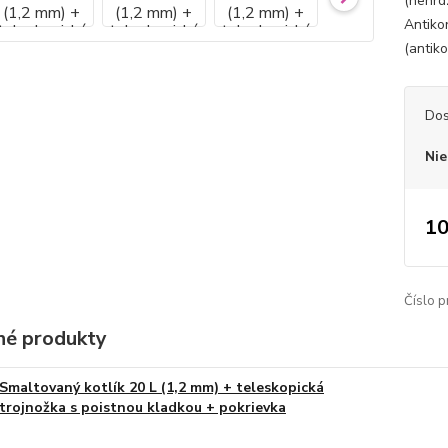
(nehrd
Antiko
(antik
Dos
Nie
10
Číslo p
é produkty
Smaltovaný kotlík 20 L (1,2 mm) + teleskopická
trojnožka s poistnou kladkou + pokrievka