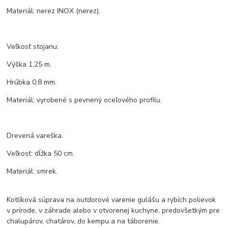
Materiál: nerez INOX (nerez).
Veľkosť stojanu:
Výška 1,25 m.
Hrúbka 0,8 mm.
Materiál: vyrobené s pevnený oceľového profilu.
Drevená vareška.
Veľkosť: dĺžka 50 cm.
Materiál: smrek.
Kotlíková súprava na outdorové varenie gulášu a rybích polievok
v prírode, v záhrade alebo v otvorenej kuchyne, predovšetkým pre
chalupárov, chatárov, do kempu a na táborenie.