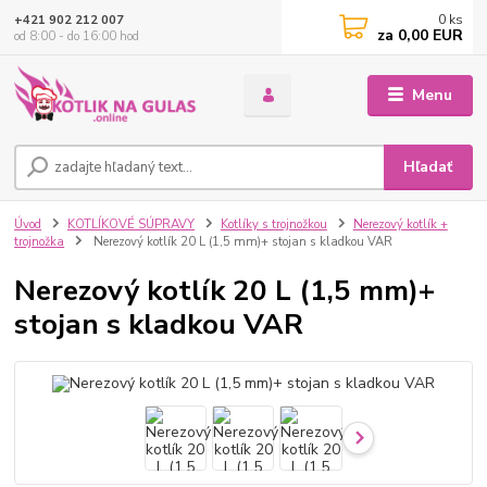
0
ks
+421 902 212 007
za
0,00 EUR
od 8:00 - do 16:00 hod
Menu
Hľadať
Úvod
KOTLÍKOVÉ SÚPRAVY
Kotlíky s trojnožkou
Nerezový kotlík +
trojnožka
Nerezový kotlík 20 L (1,5 mm)+ stojan s kladkou VAR
Nerezový kotlík 20 L (1,5 mm)+
stojan s kladkou VAR