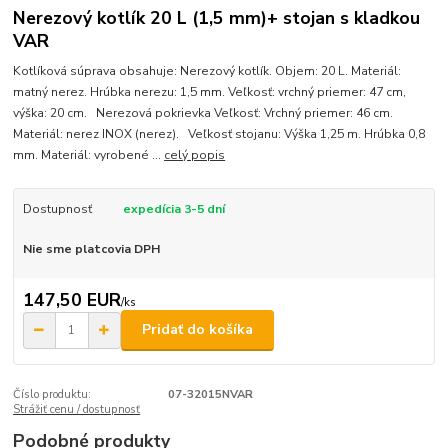
Nerezový kotlík 20 L (1,5 mm)+ stojan s kladkou
VAR
Kotlíková súprava obsahuje: Nerezový kotlík. Objem: 20 L. Materiál:
matný nerez. Hrúbka nerezu: 1,5 mm. Veľkosť: vrchný priemer: 47 cm,
výška: 20 cm. Nerezová pokrievka Veľkosť: Vrchný priemer: 46 cm.
Materiál: nerez INOX (nerez). Veľkosť stojanu: Výška 1,25 m. Hrúbka 0,8
mm. Materiál: vyrobené ...
celý popis
Dostupnosť
expedícia 3-5 dní
Nie sme platcovia DPH
147,50 EUR
/
ks
Pridať do košíka
Číslo produktu:
07-32015NVAR
Strážiť cenu / dostupnosť
Podobné produkty