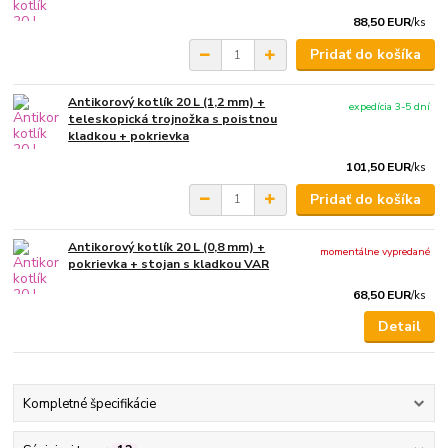
88,50 EUR
/
ks
Pridať do košíka
Antikorový kotlík 20 L (1,2 mm) +
expedícia 3-5 dní
teleskopická trojnožka s poistnou
kladkou + pokrievka
101,50 EUR
/
ks
Pridať do košíka
Antikorový kotlík 20 L (0,8 mm) +
momentálne vypredané
pokrievka + stojan s kladkou VAR
68,50 EUR
/
ks
Detail
Kompletné špecifikácie