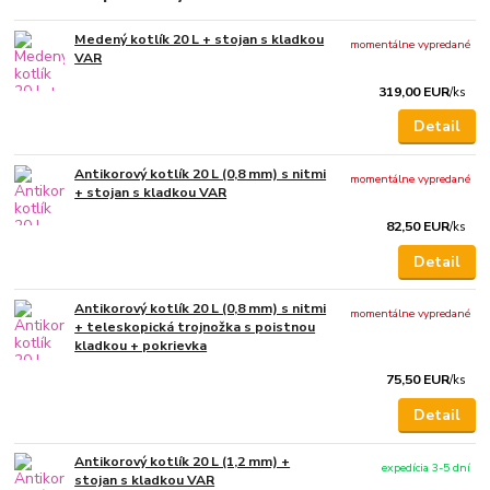
Medený kotlík 20 L + stojan s kladkou
momentálne vypredané
VAR
319,00 EUR
/
ks
Detail
Antikorový kotlík 20 L (0,8 mm) s nitmi
momentálne vypredané
+ stojan s kladkou VAR
82,50 EUR
/
ks
Detail
Antikorový kotlík 20 L (0,8 mm) s nitmi
momentálne vypredané
+ teleskopická trojnožka s poistnou
kladkou + pokrievka
75,50 EUR
/
ks
Detail
Antikorový kotlík 20 L (1,2 mm) +
expedícia 3-5 dní
stojan s kladkou VAR