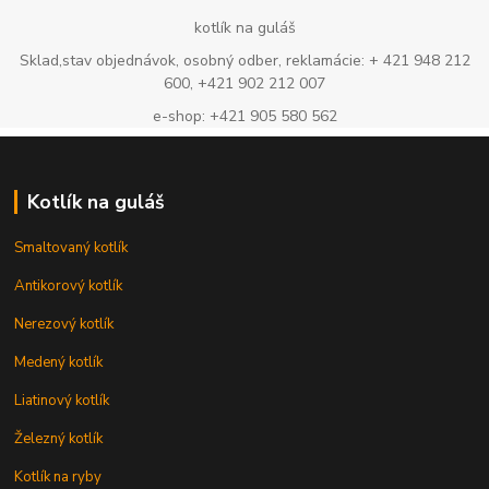
kotlík na guláš
Sklad,stav objednávok, osobný odber, reklamácie: + 421 948 212
600, +421 902 212 007
e-shop: +421 905 580 562
Kotlík na guláš
Smaltovaný kotlík
Antikorový kotlík
Nerezový kotlík
Medený kotlík
Liatinový kotlík
Železný kotlík
Kotlík na ryby