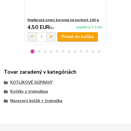
Maďarská zmes korenia na perkelt 100 g
Maďarská zm
4,50 EUR
4,50 EU
expedícia 3-5 dní
/
ks
Pridať do košíka
Tovar zaradený v kategóriách
KOTLÍKOVÉ SÚPRAVY
Kotlíky s trojnožkou
Nerezový kotlík + trojnožka