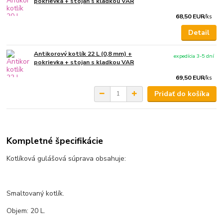
pokrievka + stojan s kladkou VAR
68,50 EUR
/
ks
Detail
Antikorový kotlík 22 L (0,8 mm) +
expedícia 3-5 dní
pokrievka + stojan s kladkou VAR
69,50 EUR
/
ks
Pridať do košíka
Kompletné špecifikácie
Kotlíková gulášová súprava obsahuje:
Smaltovaný kotlík.
Objem: 20 L.