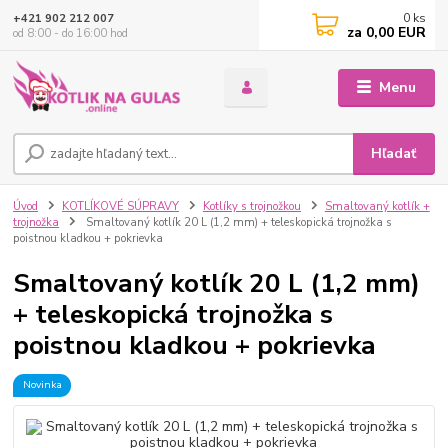
0
ks
+421 902 212 007
za
0,00 EUR
od 8:00 - do 16:00 hod
Menu
Hľadať
Úvod
KOTLÍKOVÉ SÚPRAVY
Kotlíky s trojnožkou
Smaltovaný kotlík +
trojnožka
Smaltovaný kotlík 20 L (1,2 mm) + teleskopická trojnožka s
poistnou kladkou + pokrievka
Smaltovaný kotlík 20 L (1,2 mm)
+ teleskopická trojnožka s
poistnou kladkou + pokrievka
Novinka