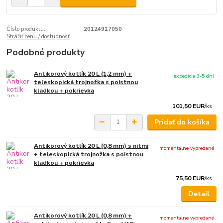
Číslo produktu:
20124917050
Strážiť cenu / dostupnosť
Podobné produkty
Antikorový kotlík 20 L (1,2 mm) +
expedícia 3-5 dní
teleskopická trojnožka s poistnou
kladkou + pokrievka
101,50 EUR
/
ks
Pridať do košíka
Antikorový kotlík 20 L (0,8 mm) s nitmi
momentálne vypredané
+ teleskopická trojnožka s poistnou
kladkou + pokrievka
75,50 EUR
/
ks
Detail
Antikorový kotlík 20 L (0,8 mm) +
momentálne vypredané