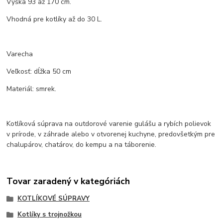
Výška 93 až 170 cm.
Vhodná pre kotlíky až do 30 L.
Varecha
Veľkosť: dĺžka 50 cm
Materiál: smrek.
Kotlíková súprava na outdorové varenie gulášu a rybích polievok
v prírode, v záhrade alebo v otvorenej kuchyne, predovšetkým pre
chalupárov, chatárov, do kempu a na táborenie.
Tovar zaradený v kategóriách
KOTLÍKOVÉ SÚPRAVY
Kotlíky s trojnožkou