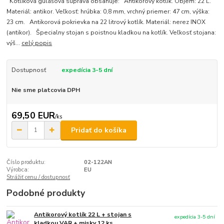
Kotlíková gulášová súprava obsahuje: Antikorový kotlík. Objem: 22 L.
Materiál: antikor. Veľkosť: hrúbka: 0,8 mm, vrchný priemer: 47 cm, výška:
23 cm. Antikorová pokrievka na 22 litrový kotlík. Materiál: nerez INOX
(antikor). Špecialny stojan s poistnou kladkou na kotlík. Veľkosť stojana:
výš...
celý popis
Dostupnosť
expedícia 3-5 dní
Nie sme platcovia DPH
69,50 EUR
/
ks
Pridať do košíka
Číslo produktu:
02-122AN
Výrobca:
EU
Strážiť cenu / dostupnosť
Podobné produkty
Antikorový kotlík 22 L + stojan s
expedícia 3-5 dní
kladkou VAR + misky 12 ks