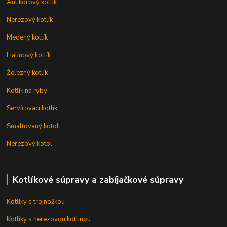
Antikorový kotlík
Nerezový kotlík
Medený kotlík
Liatinový kotlík
Železný kotlík
Kotlík na ryby
Servírovací kotlík
Smaltovaný kotol
Nerezový kotol
Kotlíkové súpravy a zabíjačkové súpravy
Kotlíky s trojnožkou
Kotlíky s nerezovou kotlinou