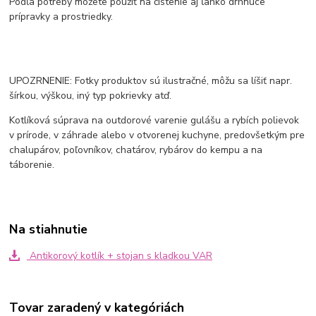
Podľa potreby môžete použiť na čistenie aj ľahko drhnúce
prípravky a prostriedky.
UPOZRNENIE: Fotky produktov sú ilustračné, môžu sa líšiť napr.
šírkou, výškou, iný typ pokrievky atď.
Kotlíková súprava na outdorové varenie gulášu a rybích polievok
v prírode, v záhrade alebo v otvorenej kuchyne, predovšetkým pre
chalupárov, poľovníkov, chatárov, rybárov do kempu a na
táborenie.
Na stiahnutie
Antikorový kotlík + stojan s kladkou VAR
Tovar zaradený v kategóriách