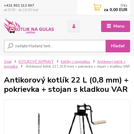
0
ks
+421 902 212 007
za
0,00 EUR
od 8:00 - do 16:00 hod
Menu
Hľadať
Úvod
KOTLÍKOVÉ SÚPRAVY
Kotlíky s trojnožkou
Antikorový kotlík +
trojnožka
Antikorový kotlík 22 L (0,8 mm) + pokrievka + stojan s kladkou VAR
Antikorový kotlík 22 L (0,8 mm) +
pokrievka + stojan s kladkou VAR