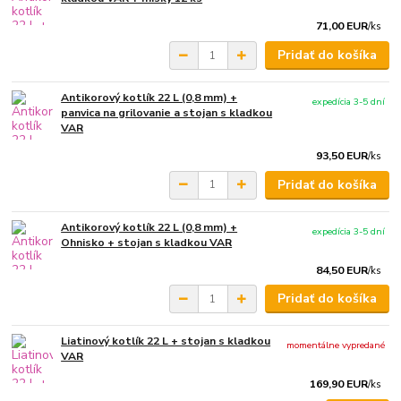
71,00 EUR
/
ks
Pridať do košíka
Antikorový kotlík 22 L (0,8 mm) +
expedícia 3-5 dní
panvica na grilovanie a stojan s kladkou
VAR
93,50 EUR
/
ks
Pridať do košíka
Antikorový kotlík 22 L (0,8 mm) +
expedícia 3-5 dní
Ohnisko + stojan s kladkou VAR
84,50 EUR
/
ks
Pridať do košíka
Liatinový kotlík 22 L + stojan s kladkou
momentálne vypredané
VAR
169,90 EUR
/
ks