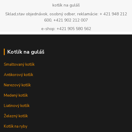
kotlík na guláš
Sklad,stav objednávok, osobný odber, reklamácie: + 421 948 212
600, +421 902 212 007
e-shop: +421 905 580 562
Kotlík na guláš
Smaltovaný kotlík
Antikorový kotlík
Nerezový kotlík
Medený kotlík
Liatinový kotlík
Železný kotlík
Kotlík na ryby