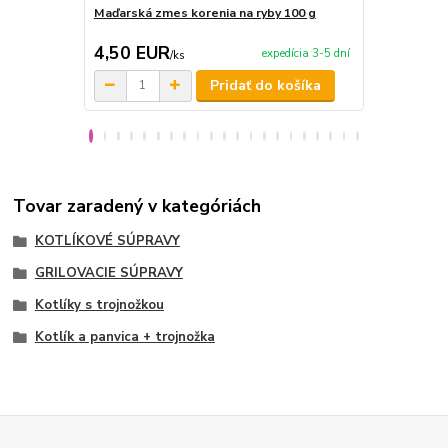
Maďarská zmes korenia na ryby 100 g
Maďarská zm
4,50 EUR
4,50 EU
expedícia 3-5 dní
/
ks
Pridať do košíka
Tovar zaradený v kategóriách
KOTLÍKOVÉ SÚPRAVY
GRILOVACIE SÚPRAVY
Kotlíky s trojnožkou
Kotlík a panvica + trojnožka