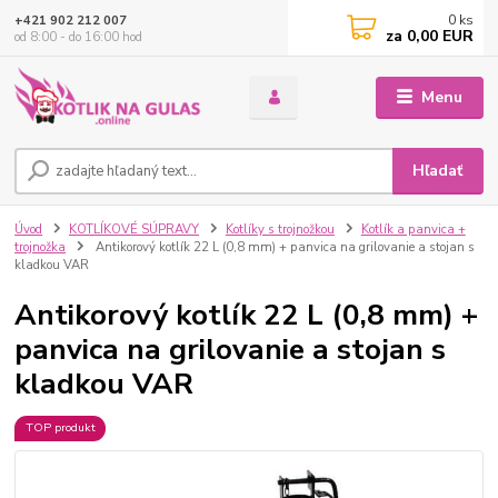
0
ks
+421 902 212 007
za
0,00 EUR
od 8:00 - do 16:00 hod
Menu
Hľadať
Úvod
KOTLÍKOVÉ SÚPRAVY
Kotlíky s trojnožkou
Kotlík a panvica +
trojnožka
Antikorový kotlík 22 L (0,8 mm) + panvica na grilovanie a stojan s
kladkou VAR
Antikorový kotlík 22 L (0,8 mm) +
panvica na grilovanie a stojan s
kladkou VAR
TOP produkt