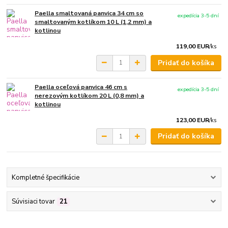
Paella smaltovaná panvica 34 cm so
expedícia 3-5 dní
smaltovaným kotlíkom 10 L (1,2 mm) a
kotlinou
119,00 EUR
/
ks
Pridať do košíka
Paella oceľová panvica 46 cm s
expedícia 3-5 dní
nerezovým kotlíkom 20 L (0,8 mm) a
kotlinou
123,00 EUR
/
ks
Pridať do košíka
Kompletné špecifikácie
Súvisiaci tovar
21