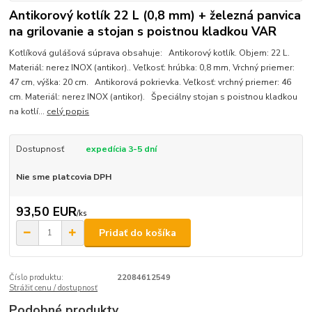
Antikorový kotlík 22 L (0,8 mm) + železná panvica
na grilovanie a stojan s poistnou kladkou VAR
Kotlíková gulášová súprava obsahuje: Antikorový kotlík. Objem: 22 L.
Materiál: nerez INOX (antikor).. Veľkosť: hrúbka: 0,8 mm, Vrchný priemer:
47 cm, výška: 20 cm. Antikorová pokrievka. Veľkosť: vrchný priemer: 46
cm. Materiál: nerez INOX (antikor). Špeciálny stojan s poistnou kladkou
na kotlí...
celý popis
Dostupnosť
expedícia 3-5 dní
Nie sme platcovia DPH
93,50 EUR
/
ks
Pridať do košíka
Číslo produktu:
22084612549
Strážiť cenu / dostupnosť
Podobné produkty