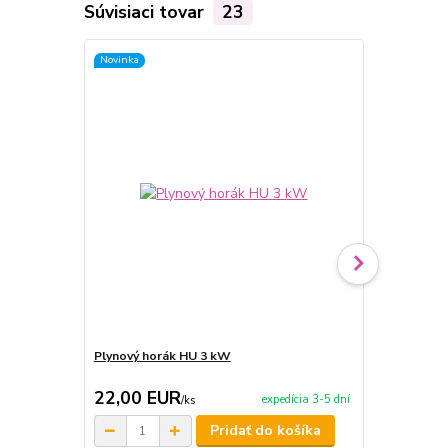
Súvisiaci tovar
23
Novinka
Plynový horák HU 3 kW
Varecha 70 
22,00 EUR
5,90 EU
expedícia 3-5 dní
/
ks
Pridať do košíka