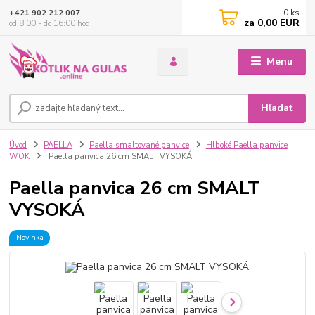
0
ks
+421 902 212 007
za
0,00 EUR
od 8:00 - do 16:00 hod
Menu
Hľadať
Úvod
PAELLA
Paella smaltované panvice
Hlboké Paella panvice
WOK
Paella panvica 26 cm SMALT VYSOKÁ
Paella panvica 26 cm SMALT
VYSOKÁ
Novinka