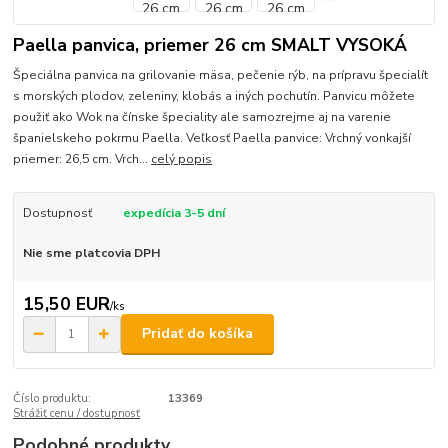
Paella panvica, priemer 26 cm SMALT VYSOKÁ
Špeciálna panvica na grilovanie mäsa, pečenie rýb, na prípravu špecialít
s morských plodov, zeleniny, klobás a iných pochutín. Panvicu môžete
použiť ako Wok na čínske špeciality ale samozrejme aj na varenie
španielskeho pokrmu Paella. Veľkosť Paella panvice: Vrchný vonkajší
priemer: 26,5 cm. Vrch...
celý popis
Dostupnosť
expedícia 3-5 dní
Nie sme platcovia DPH
15,50 EUR
/
ks
Pridať do košíka
Číslo produktu:
13369
Strážiť cenu / dostupnosť
Podobné produkty