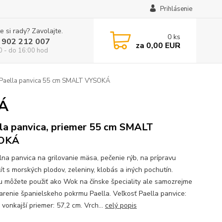
Prihlásenie
e si rady? Zavolajte.
0
ks
 902 212 007
za
0,00 EUR
0 - do 16:00 hod
Paella panvica 55 cm SMALT VYSOKÁ
KÁ
la panvica, priemer 55 cm SMALT
OKÁ
lna panvica na grilovanie mäsa, pečenie rýb, na prípravu
ít s morských plodov, zeleniny, klobás a iných pochutín.
u môžete použiť ako Wok na čínske špeciality ale samozrejme
varenie španielskeho pokrmu Paella. Veľkosť Paella panvice:
vonkajší priemer: 57,2 cm. Vrch...
celý popis