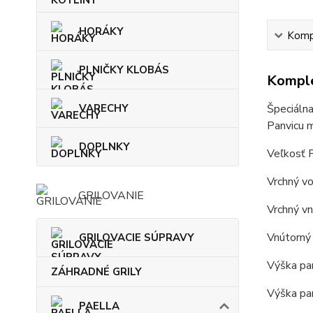
HORÁKY
Kompl
PLNIČKY KLOBÁS
Komple
VARECHY
Špeciálna
Panvicu m
DOPLNKY
Veľkosť P
Vrchný vo
GRILOVANIE
Vrchný vn
Vnútorný 
GRILOVACIE SÚPRAVY
Výška pan
ZÁHRADNÉ GRILY
Výška pan
PAELLA