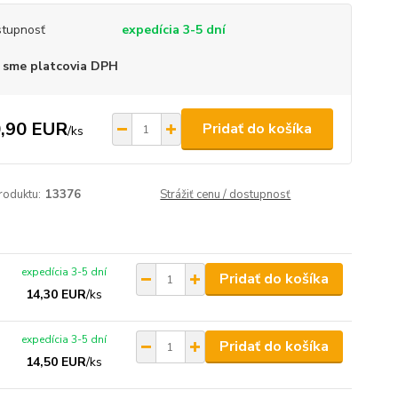
tupnosť
expedícia 3-5 dní
 sme platcovia DPH
,90 EUR
Pridať do košíka
/
ks
roduktu:
13376
Strážiť cenu / dostupnosť
expedícia 3-5 dní
Pridať do košíka
14,30 EUR
/
ks
expedícia 3-5 dní
Pridať do košíka
14,50 EUR
/
ks