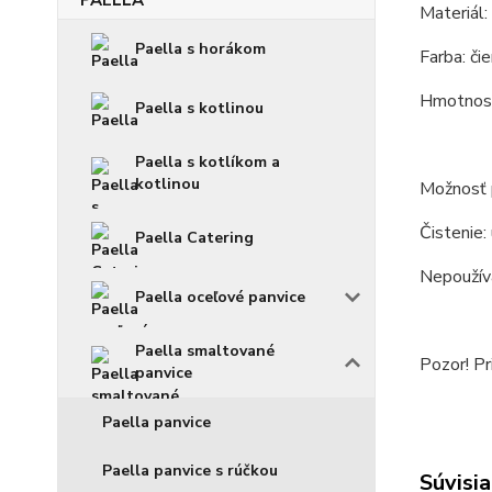
Materiál:
Paella s horákom
Farba: čie
Hmotnosť
Paella s kotlinou
Paella s kotlíkom a
kotlinou
Možnosť p
Čistenie:
Paella Catering
Nepoužíva
Paella oceľové panvice
Paella smaltované
Pozor! Pr
panvice
Paella panvice
Paella panvice s rúčkou
Súvisia