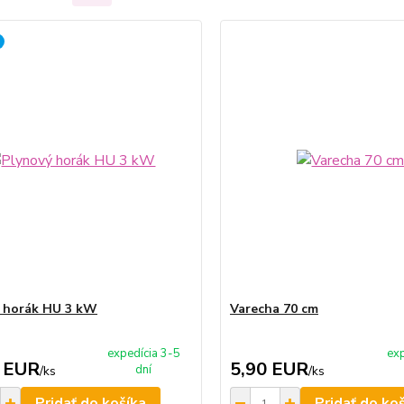
 horák HU 3 kW
Varecha 70 cm
expedícia 3-5
exp
 EUR
5,90 EUR
dní
/
ks
/
ks
Pridať do košíka
Pridať do ko