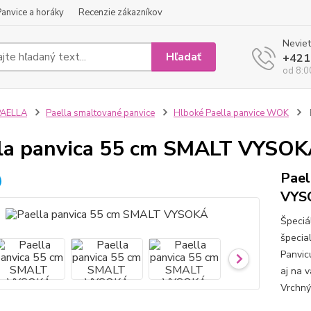
Panvice a horáky
Recenzie zákazníkov
Neviet
Hľadať
+421
od 8:0
PAELLA
Paella smaltované panvice
Hlboké Paella panvice WOK
la panvica 55 cm SMALT VYSO
Pael
VYS
Špeciá
špecial
Panvic
aj na 
Vrchný 