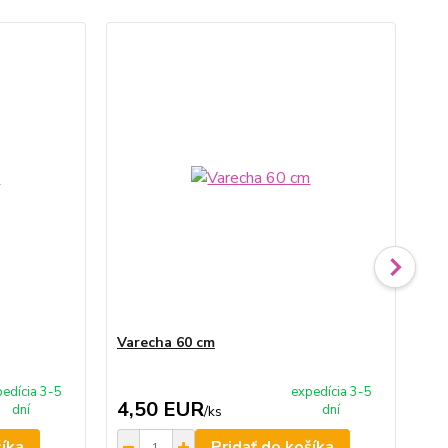
Varecha 60 cm
Va
edícia 3-5
expedícia 3-5
4,50 EUR
3
dní
dní
/
ks
šíka
Pridať do košíka