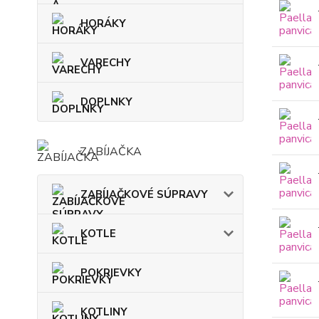
HORÁKY
VARECHY
DOPLNKY
ZABÍJAČKA
ZABÍJAČKOVÉ SÚPRAVY
KOTLE
POKRIEVKY
KOTLINY