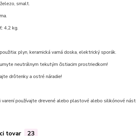
 železo, smalt.
rna.
: 4,2 kg.
oužitia: plyn, keramická varná doska, elektrický sporák.
 umyte neutrálnym tekutým čistiacim prostriedkom!
jte drôtenky a ostré náradie!
i varení používajte drevené alebo plastové alebo silikónové nást
ci tovar
23